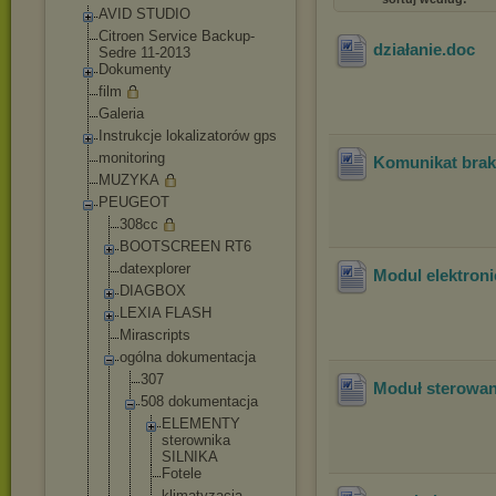
AVID STUDIO
Citroen Service Backup-
działanie
.doc
Sedre 11-2013
Dokumenty
film
Galeria
Instrukcje lokalizatorów gps
monitoring
Komunikat brak 
MUZYKA
PEUGEOT
308cc
BOOTSCREEN RT6
datexplorer
Modul elektroni
DIAGBOX
LEXIA FLASH
Mirascripts
ogólna dokumentacja
307
Moduł sterowan
508 dokumentacj
a
ELEMENTY
sterowni
ka
SILNIKA
Fotele
klimatyz
acja