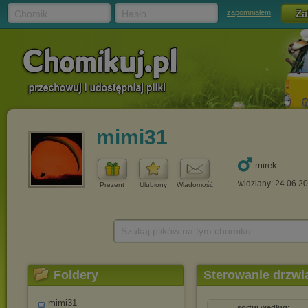
Chomik
Hasło
zapomniałem
mimi31
mirek
widziany: 24.06.2
Prezent
Ulubiony
Wiadomość
Szukaj plików na tym chomiku
Foldery
Sterowanie drzwi
mimi31
sortuj według: