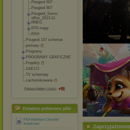
Peugeot 607
Peugeot 807
Peugeot_Servic
eBox_2013-11
RNEG
RT6 mapy
RXH
Peugeot 107 schemat
pomiary
Programy
PROGRAMY GRAFICZNE
Projekty
SAECO
TV schematy
zachomikowane
Pokazuj foldery i treści
Ostatnio pobierane pliki
PSA Interface Checker
Install.exe
Zaprzyjaźnion