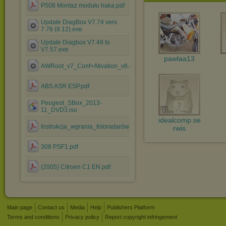
P508 Montaż modułu haka.pdf
Update DiagBox V7.74 vers
7.76 (8.12).exe
Update Diagbox V7.49 to
V7.57.exe
pawlaa13
AWRoot_v7_Conf+Ativation_v8.exe
ABS ASR ESP.pdf
Peugeot_SBox_2013-
11_DVD3.iso
idealcomp.se
Instrukcja_wgrania_fotoradarów_RNEG_EN.pdf
rwis
308 PSF1.pdf
(2005) Citroen C1 EN.pdf
Main page
Contact us
Media
Help
Publishers Platform
Terms and conditions
Privacy policy
Report copyright infringement