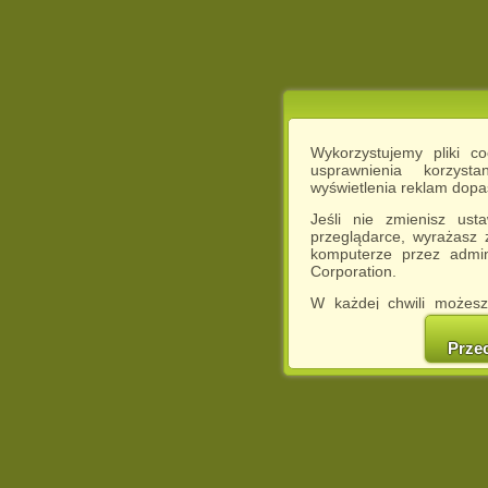
Wykorzystujemy pliki c
usprawnienia korzyst
wyświetlenia reklam dop
Jeśli nie zmienisz ust
przeglądarce, wyrażasz
komputerze przez admin
Corporation.
W każdej chwili możesz
cookies w swojej przeglą
w naszej Pol
Prze
http://chomikuj.pl/Polity
Jednocześnie informuje
może spowodować ogr
Chomikuj.pl.
W przypadku braku twojej
prosimy o opuszczenie se