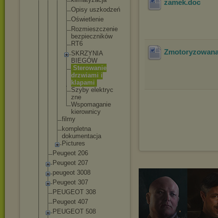
zamek
.doc
Opisy uszkodze
ń
Oświetle
nie
Rozmiesz
czenie
bezpiecz
ników
RT6
Zmotoryzowana 
SKRZYNIA
BIEGÓW
Sterowan
ie
drzwiami i
klapami
Szyby elektryc
zne
Wspomaga
nie
kierowni
cy
filmy
kompletna
dokumentacj
a
Pictures
Peugeot 206
Peugeot 207
peugeot 3008
Peugeot 307
PEUGEOT 308
Peugeot 407
PEUGEOT 508