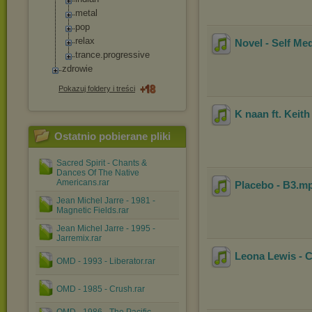
metal
pop
relax
Novel - Self Me
trance.progres
sive
zdrowie
Pokazuj foldery i treści
K naan ft. Keit
Ostatnio pobierane pliki
Sacred Spirit - Chants &
Dances Of The Native
Americans.rar
Placebo - B3
.m
Jean Michel Jarre - 1981 -
Magnetic Fields.rar
Jean Michel Jarre - 1995 -
Jarremix.rar
Leona Lewis - 
OMD - 1993 - Liberator.rar
OMD - 1985 - Crush.rar