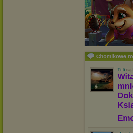
Chomikowe r
Tiili
nap
Wit
mn
Dok
Ksią
Emo