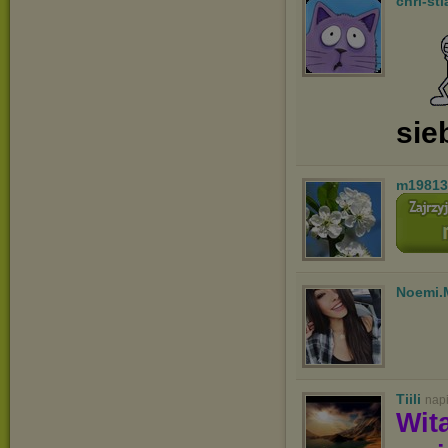
chri-st
sie
m19813
Noemi.
Tiili
nap
Wit