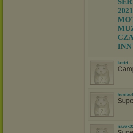
SER
2021
MOT
MUZ
CZA
IN
kretrt
na
Camp
henibo
Supe
navak3
Supe