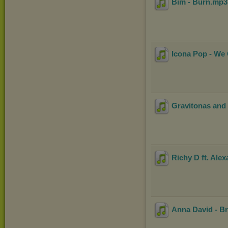
Bim - Burn
.mp
Icona Pop - We
Gravitonas and 
Richy D ft. Ale
Anna David - B