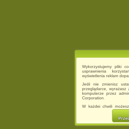
Wykorzystujemy pliki c
usprawnienia korzyst
wyświetlenia reklam dop
Jeśli nie zmienisz ust
przeglądarce, wyrażasz
komputerze przez admin
Corporation.
W każdej chwili możesz
cookies w swojej przeglą
w naszej Pol
Prze
http://chomikuj.pl/Polity
Jednocześnie informuje