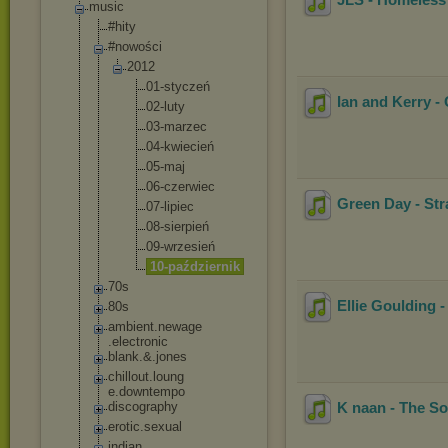
music
#hity
#nowości
2012
01-stycz
eń
Ian and Kerry -
02-luty
03-marze
c
04-kwiec
ień
05-maj
06-czerw
iec
Green Day - Str
07-lipie
c
08-sierp
ień
09-wrzes
ień
10-paźdz
iernik
70s
Ellie Goulding 
80s
ambient.newage
.electronic
blank.&.jones
chillout.loung
e.downtempo
discography
K naan - The S
erotic.sexual
indian