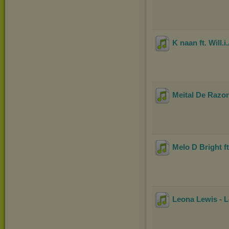
K naan ft. Will.
Meital De Razon
Melo D Bright f
Leona Lewis - 