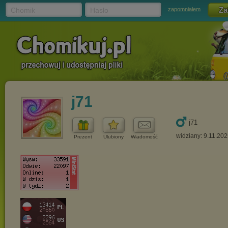
Chomik
Hasło
zapomniałem
j71
j71
widziany: 9.11.20
Prezent
Ulubiony
Wiadomość