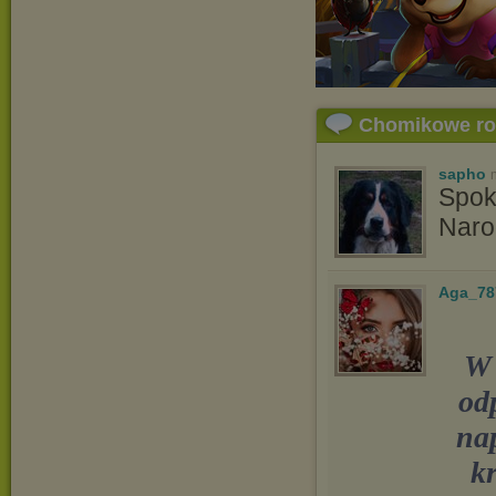
Chomikowe r
sapho
Spok
Naro
Aga_78
W 
od
na
kr