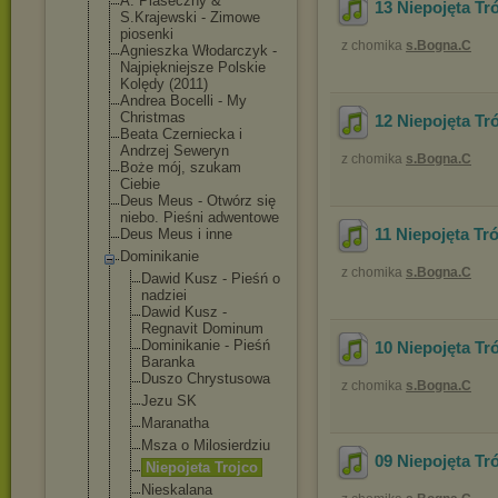
A. Piaseczny &
13 Niepojęta Tr
S.Krajewski - Zimowe
piosenki
z chomika
s.Bogna.C
Agnieszka Włodarczyk -
Najpiękniejsze Polskie
Kolędy (2011)
Andrea Bocelli - My
Christmas
12 Niepojęta Tr
Beata Czerniecka i
Andrzej Seweryn
z chomika
s.Bogna.C
Boże mój, szukam
Ciebie
Deus Meus - Otwórz się
niebo. Pieśni adwentowe
11 Niepojęta Tr
Deus Meus i inne
Dominikanie
z chomika
s.Bogna.C
Dawid Kusz - Pieśń o
nadziei
Dawid Kusz -
Regnavit Dominum
Dominikanie - Pieśń
10 Niepojęta Tr
Baranka
Duszo Chrystusowa
z chomika
s.Bogna.C
Jezu SK
Maranatha
Msza o Milosierdzi
u
09 Niepojęta Tr
Niepojeta Trojco
Nieskalana