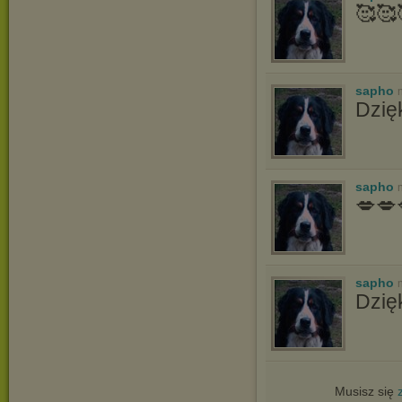
🥰🥰
sapho
Dzię
sapho
💋💋
sapho
Dzię
Musisz się