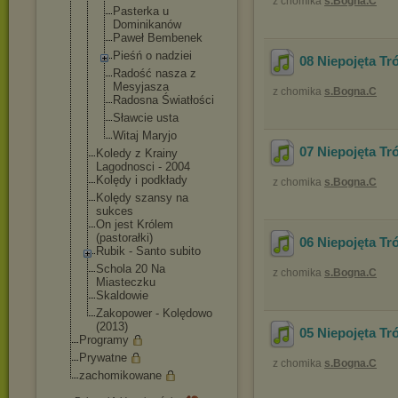
z chomika
s.Bogna.C
Pasterka u
Dominikanów
Paweł Bembenek
Pieśń o nadziei
08 Niepojęta Tr
Radość nasza z
Mesyjasza
z chomika
s.Bogna.C
Radosna Światłości
Sławcie usta
Witaj Maryjo
07 Niepojęta Tró
Koledy z Krainy
Lagodnosci - 2004
Kolędy i podkłady
z chomika
s.Bogna.C
Kolędy szansy na
sukces
On jest Królem
(pastorałki)
06 Niepojęta Tr
Rubik - Santo subito
Schola 20 Na
z chomika
s.Bogna.C
Miasteczku
Skaldowie
Zakopower - Kolędowo
(2013)
05 Niepojęta Tr
Programy
Prywatne
z chomika
s.Bogna.C
zachomikowane