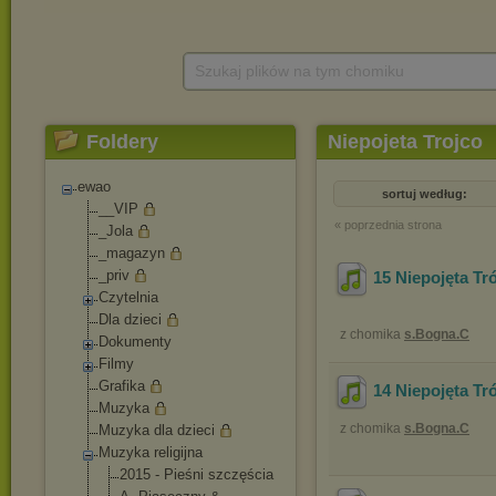
Szukaj plików na tym chomiku
Foldery
Niepojeta Trojco
ewao
sortuj według:
__VIP
« poprzednia strona
_Jola
_magazyn
_priv
15 Niepojęta Tró
Czytelnia
Dla dzieci
z chomika
s.Bogna.C
Dokumenty
Filmy
Grafika
14 Niepojęta Tró
Muzyka
z chomika
s.Bogna.C
Muzyka dla dzieci
Muzyka religijna
2015 - Pieśni szczęścia