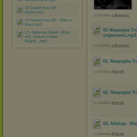
Nomine Kyrie.mp3
16-Dawid Kusz OP -
Hejnal.mp3
z chomika
s.Bogna.C
15-Dawid Kusz OP - Tylko w
Bogu.mp3
01 Niepojęta Tr
12 - Bębenek Paweł - Boże
organowe)
.mp
mój, szukam Ciebie -
Magnif....mp3
z chomika
s.Bogna.C
01. Niepojęta T
z chomika
Kilarok
02. Niepojęta Tr
z chomika
Kilarok
03. Alleluja - Ma
z chomika
Kilarok