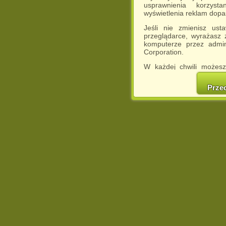
usprawnienia korzyst
wyświetlenia reklam dop
Jeśli nie zmienisz ust
przeglądarce, wyrażasz
komputerze przez admin
Corporation.
W każdej chwili możesz
cookies w swojej przeglą
w naszej Pol
Prze
http://chomikuj.pl/Polity
Jednocześnie informuje
może spowodować ogr
Chomikuj.pl.
W przypadku braku twojej
prosimy o opuszczenie se
Wykorzystanie plików c
(dostosowanie reklam do
działań marketingowych).
Wyrażenie sprzeciwu spo
będzie dopasowana do Tw
wyświetlona przypadkowo
Istnieje możliwość zmian