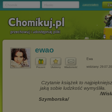
Chomik
Hasło
zapomniałem
ewao
Ewa
widziany: 29.07.2
Prezent
Ulubiony
Wiadomość