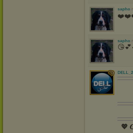
sapho
❤️❤️
sapho
😘💕
DELL_2
💖 𝑮