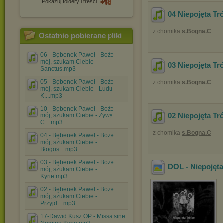
Pokazuj foldery i treści
04 Niepojęta Tró
z chomika
s.Bogna.C
Ostatnio pobierane pliki
06 - Bębenek Paweł - Boże
mój, szukam Ciebie -
03 Niepojęta Tró
Sanctus.mp3
05 - Bębenek Paweł - Boże
z chomika
s.Bogna.C
mój, szukam Ciebie - Ludu
K....mp3
10 - Bębenek Paweł - Boże
02 Niepojęta Tró
mój, szukam Ciebie - Żywy
C....mp3
z chomika
s.Bogna.C
04 - Bębenek Paweł - Boże
mój, szukam Ciebie -
Błogos....mp3
03 - Bębenek Paweł - Boże
DOL - Niepojęta
mój, szukam Ciebie -
Kyrie.mp3
02 - Bębenek Paweł - Boże
mój, szukam Ciebie -
Przyjd....mp3
17-Dawid Kusz OP - Missa sine