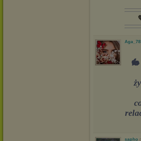

Aga_78
🐇
ży
c
rela
sapho