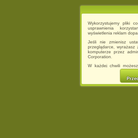
Wykorzystujemy pliki c
usprawnienia korzyst
wyświetlenia reklam dop
Jeśli nie zmienisz ust
przeglądarce, wyrażasz
komputerze przez admin
Corporation.
W każdej chwili możesz
cookies w swojej przeglą
w naszej Pol
Prze
http://chomikuj.pl/Polity
Jednocześnie informuje
może spowodować ogr
Chomikuj.pl.
W przypadku braku twojej
prosimy o opuszczenie se
Wykorzystanie plików c
(dostosowanie reklam do
działań marketingowych).