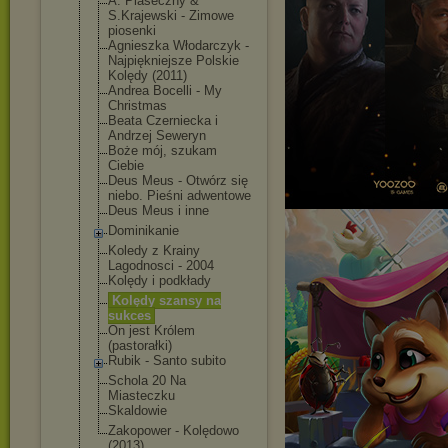
A. Piaseczny &
S.Krajewski - Zimowe
piosenki
Agnieszka Włodarczyk -
Najpiękniejsze Polskie
Kolędy (2011)
Andrea Bocelli - My
Christmas
Beata Czerniecka i
Andrzej Seweryn
Boże mój, szukam
Ciebie
Deus Meus - Otwórz się
niebo. Pieśni adwentowe
Deus Meus i inne
Dominikanie
Koledy z Krainy
Lagodnosci - 2004
Kolędy i podkłady
Kolędy szansy na
sukces
On jest Królem
(pastorałki)
Rubik - Santo subito
Schola 20 Na
Miasteczku
Skaldowie
Zakopower - Kolędowo
(2013)