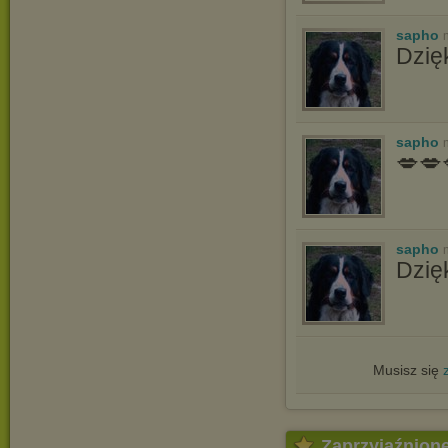
sapho
Dzię
sapho
💋💋
sapho
Dzię
Musisz się
Zaprzyjaźnion