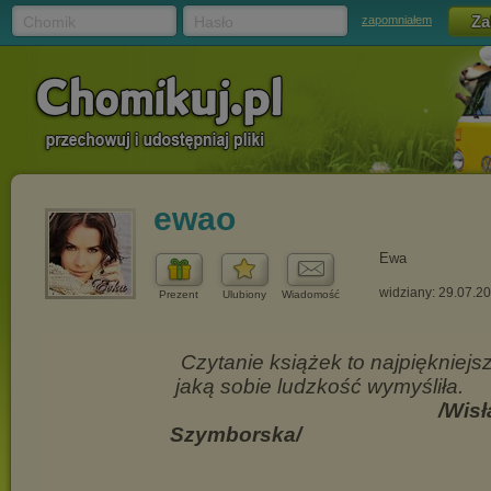
Chomik
Hasło
zapomniałem
ewao
Ewa
widziany: 29.07.2
Prezent
Ulubiony
Wiadomość