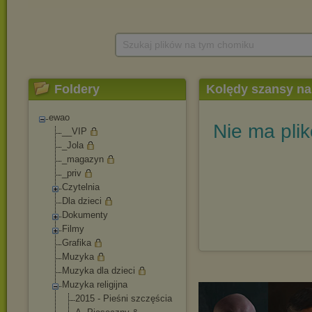
Szukaj plików na tym chomiku
Foldery
Kolędy szansy na
ewao
Nie ma pli
__VIP
_Jola
_magazyn
_priv
Czytelnia
Dla dzieci
Dokumenty
Filmy
Grafika
Muzyka
Muzyka dla dzieci
Muzyka religijna
2015 - Pieśni szczęścia