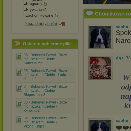
Programy
Prywatne
Chomikowe r
zachomikowane
Pokazuj foldery i treści
sapho
Spok
Naro
Ostatnio pobierane pliki
06 - Bębenek Paweł - Boże
Aga_78
mój, szukam Ciebie -
Sanctus.mp3
05 - Bębenek Paweł - Boże
mój, szukam Ciebie - Ludu
W 
K....mp3
od
04 - Bębenek Paweł - Boże
mój, szukam Ciebie -
na
Błogos....mp3
03 - Bębenek Paweł - Boże
kr
mój, szukam Ciebie -
Kyrie.mp3
02 - Bębenek Paweł - Boże
sapho
mój, szukam Ciebie -
❤️❤️
Przyjd....mp3