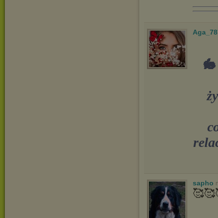
Aga_78
🐇
ży
c
rela
sapho
🥰🥰