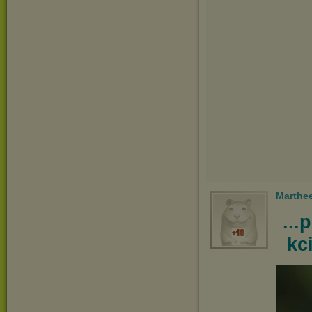
Marthe
...
kc