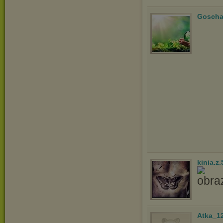
Gosch
kinia.z.
Atka_1