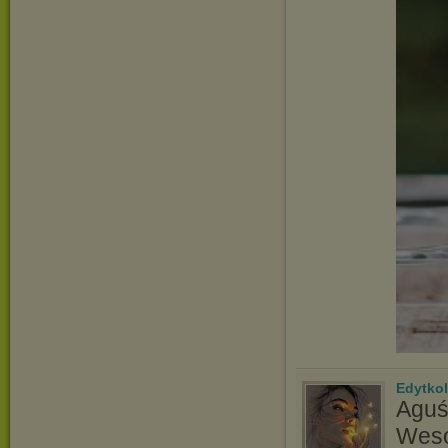
Edytkol
Aguś,
Weso