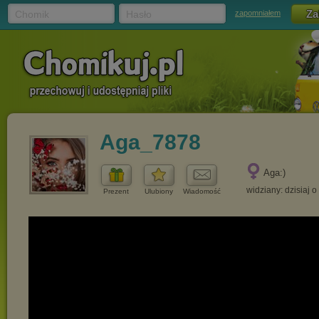
Chomik
Hasło
zapomniałem
Aga_7878
Aga:)
widziany: dzisiaj o
Prezent
Ulubiony
Wiadomość