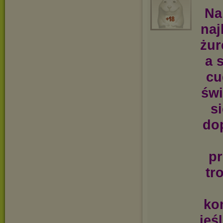
Na
naj
żur
a 
cu
świ
s
dop
pr
tr
ko
jeś