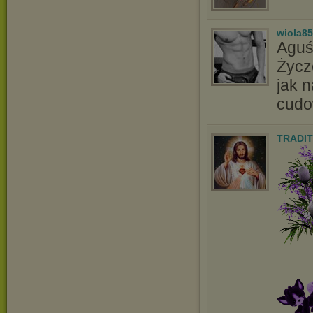
wiola8
Aguś
Życz
jak n
cudo
TRADIT