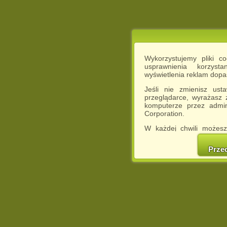
Wykorzystujemy pliki c
usprawnienia korzyst
wyświetlenia reklam dop
Jeśli nie zmienisz ust
przeglądarce, wyrażasz
komputerze przez admin
Corporation.
W każdej chwili możesz
cookies w swojej przeglą
w naszej Pol
Prze
http://chomikuj.pl/Polity
Jednocześnie informuje
może spowodować ogr
Chomikuj.pl.
W przypadku braku twojej
prosimy o opuszczenie se
Wykorzystanie plików c