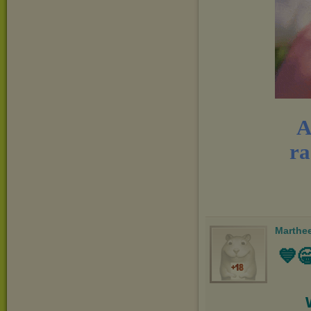
A
ra
Marthe
💙