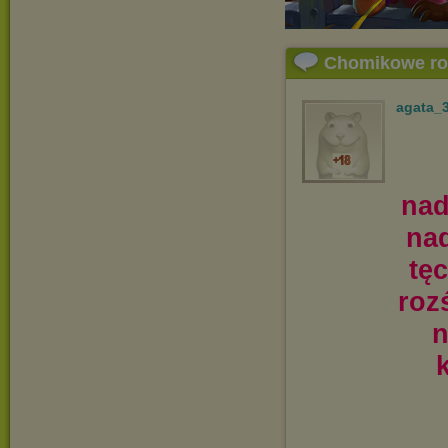
Chomikowe r
agata_
nad
na
tę
roz
n