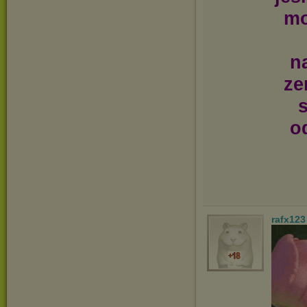
mo
n
ze
s
o
rafx123