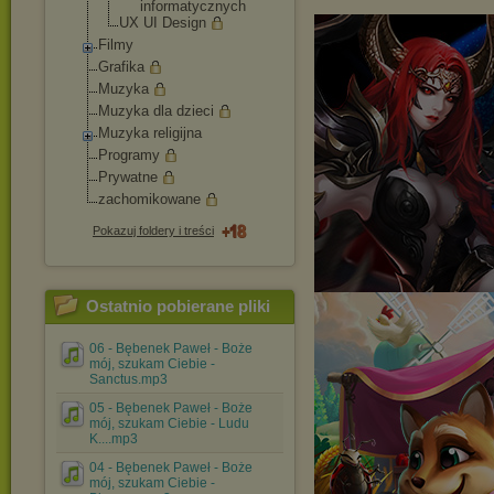
informatycz
nych
UX UI Design
Filmy
Grafika
Muzyka
Muzyka dla dzieci
Muzyka religijna
Programy
Prywatne
zachomikowane
Pokazuj foldery i treści
Ostatnio pobierane pliki
06 - Bębenek Paweł - Boże
mój, szukam Ciebie -
Sanctus.mp3
05 - Bębenek Paweł - Boże
mój, szukam Ciebie - Ludu
K....mp3
04 - Bębenek Paweł - Boże
mój, szukam Ciebie -