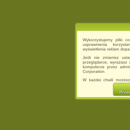
Wykorzystujemy pliki c
usprawnienia korzyst
wyświetlenia reklam dop
Jeśli nie zmienisz ust
przeglądarce, wyrażasz
komputerze przez admin
Corporation.
W każdej chwili możesz
cookies w swojej przeglą
w naszej Pol
Prze
http://chomikuj.pl/Polity
Jednocześnie informuje
może spowodować ogr
Chomikuj.pl.
W przypadku braku twojej
prosimy o opuszczenie se