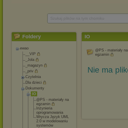
Szukaj plików na tym chomiku
Foldery
IO
ewao
@PS - materiały na
__VIP
egzamin
_Jola
_magazyn
Nie ma pli
_priv
Czytelnia
Dla dzieci
Dokumenty
IO
@PS - materiały na
egzamin
Inżynieria
oprogramowa
nia
Wrycza Język UML
2.0 w modelowaniu
systemów