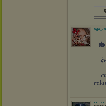

Aga_78
🐇
ży
c
rela
sapho