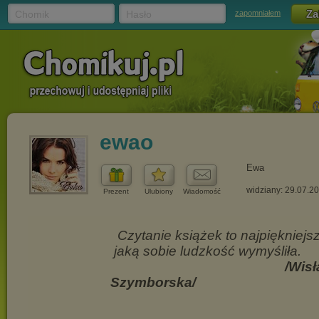
Chomik
Hasło
zapomniałem
ewao
Ewa
widziany: 29.07.2
Prezent
Ulubiony
Wiadomość