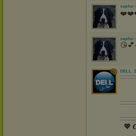
sapho
❤️❤️
sapho
😘💕
DELL_2
💖 𝑮