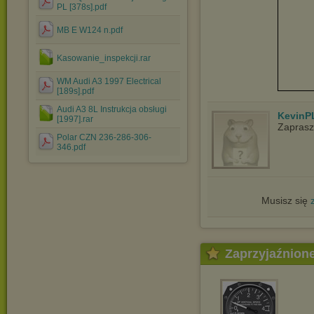
PL [378s].pdf
MB E W124 n.pdf
Kasowanie_inspekcji.rar
WM Audi A3 1997 Electrical
[189s].pdf
Audi A3 8L Instrukcja obsługi
KevinP
[1997].rar
Zapras
Polar CZN 236-286-306-
346.pdf
Musisz się
Zaprzyjaźnion