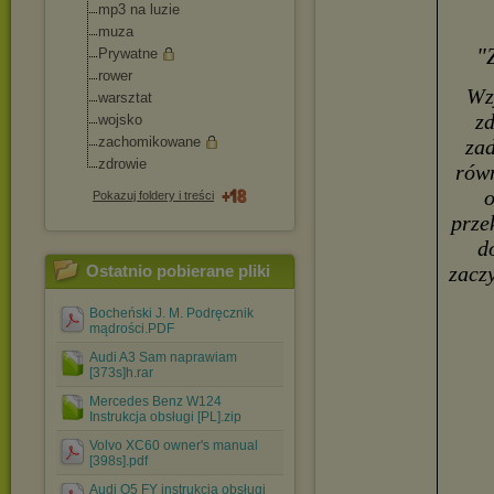
mp3 na luzie
muza
"
Prywatne
rower
Wz
warsztat
zd
wojsko
zachomikowane
zad
zdrowie
równ
o
Pokazuj foldery i treści
prze
d
Ostatnio pobierane pliki
zacz
Bocheński J. M. Podręcznik
mądrości.PDF
Audi A3 Sam naprawiam
[373s]h.rar
Mercedes Benz W124
Instrukcja obsługi [PL].zip
Volvo XC60 owner's manual
[398s].pdf
Audi Q5 FY instrukcja obsługi