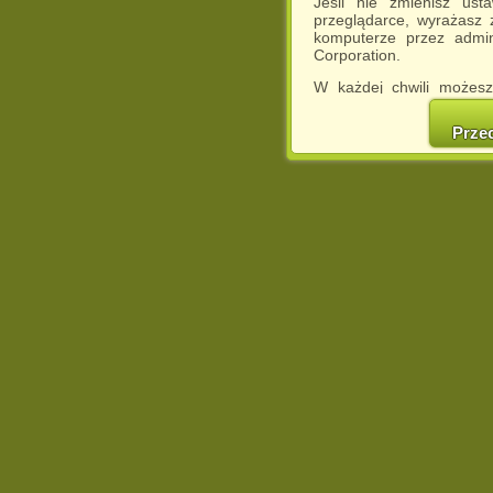
Jeśli nie zmienisz ust
przeglądarce, wyrażasz
komputerze przez admin
Corporation.
W każdej chwili możesz
cookies w swojej przeglą
w naszej Pol
Prze
http://chomikuj.pl/Polity
Jednocześnie informuje
może spowodować ogr
Chomikuj.pl.
W przypadku braku twojej
prosimy o opuszczenie se
Wykorzystanie plików c
(dostosowanie reklam do
działań marketingowych).
Wyrażenie sprzeciwu spo
będzie dopasowana do Tw
wyświetlona przypadkowo
Istnieje możliwość zmian
sposób uniemożliwiając
urządzeniu końcowym. M
dokonując odpowiednich