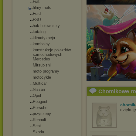
Fiat
filmy moto
Ford
FSO
hak holowniczy
katalogi
klimatyzacja
kombajny
konstrukcje pojazdów
samochodowych
Mercedes
Mitsubishi
moto programy
motocykle
Multicar
Nissan
Chomikowe r
Opel
Peugeot
chomik
Porsche
dziękuj
przyczepy
Renault
Seat
Skoda