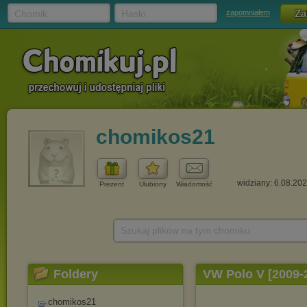
Chomik
Hasło
zapomniałem
chomikos21
widziany: 6.08.20
Prezent
Ulubiony
Wiadomość
Szukaj plików na tym chomiku
Foldery
VW Polo V [2009-
chomikos21