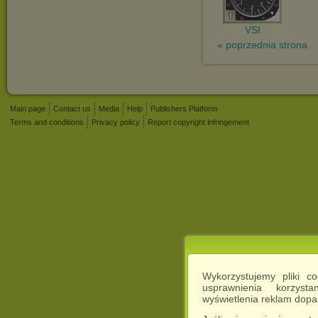
VSI
« poprzednia strona
Main page
Contact us
Media
Help
Publishers Platform
Terms and conditions
Privacy policy
Report copyright infringement
Wykorzystujemy pliki c
usprawnienia korzyst
wyświetlenia reklam dop