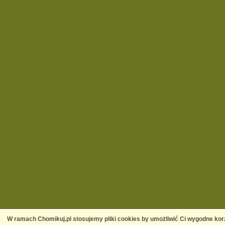
W ramach Chomikuj.pl stosujemy pliki cookies by umożliwić Ci wygodne korz