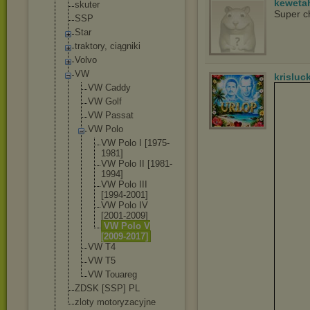
keweta
skuter
Super c
SSP
Star
traktory, ciągniki
Volvo
VW
krisluc
VW Caddy
VW Golf
VW Passat
VW Polo
VW Polo I [1975-
19
81]
VW Polo II [1981-
19
94]
VW Polo III
[1994-20
01]
VW Polo IV
[2001-20
09]
VW Polo V
[2009-20
17]
VW T4
VW T5
VW Touareg
ZDSK [SSP] PL
zloty motoryzacyjne