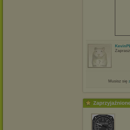
KevinP
Zapras
Musisz się
Zaprzyjaźnion