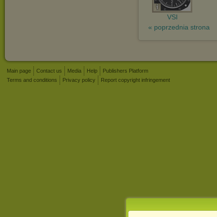
VSI
« poprzednia strona
Main page
Contact us
Media
Help
Publishers Platform
Terms and conditions
Privacy policy
Report copyright infringement