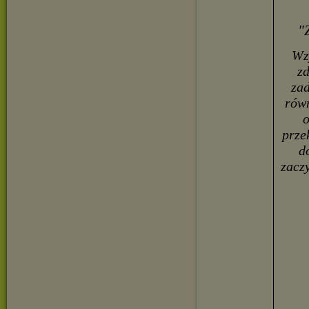
"
Wz
zd
zad
równ
o
prze
d
zacz