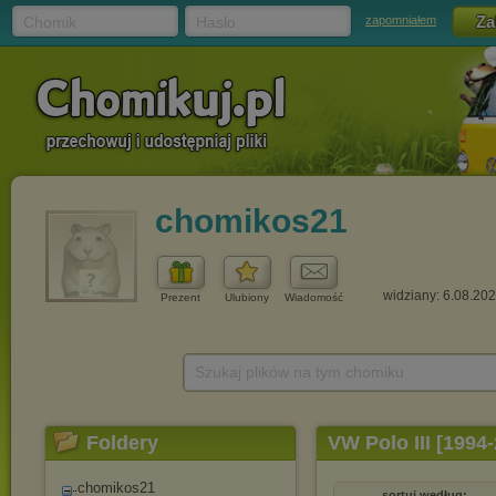
Chomik
Hasło
zapomniałem
chomikos21
widziany: 6.08.20
Prezent
Ulubiony
Wiadomość
Szukaj plików na tym chomiku
Foldery
VW Polo III [1994
chomikos21
sortuj według: