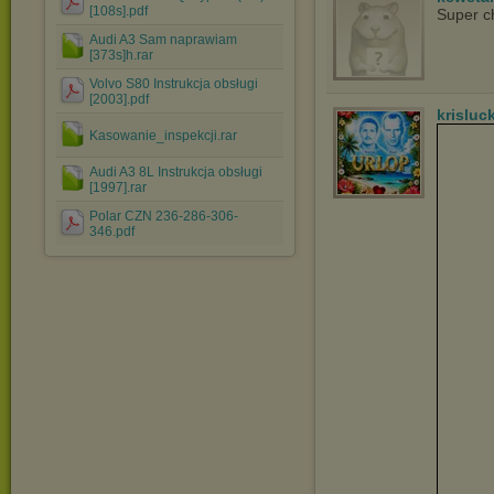
[108s].pdf
Super c
Audi A3 Sam naprawiam
[373s]h.rar
Volvo S80 Instrukcja obsługi
[2003].pdf
krisluc
Kasowanie_inspekcji.rar
Audi A3 8L Instrukcja obsługi
[1997].rar
Polar CZN 236-286-306-
346.pdf