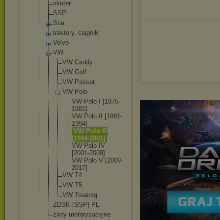
skuter
SSP
Star
traktory, ciągniki
Volvo
VW
VW Caddy
VW Golf
VW Passat
VW Polo
VW Polo I [1975-
19
81]
VW Polo II [1981-
19
94]
VW Polo III
[1994-20
01]
VW Polo IV
[2001-20
09]
VW Polo V [2009-
20
17]
VW T4
VW T5
VW Touareg
ZDSK [SSP] PL
zloty motoryzacyjne