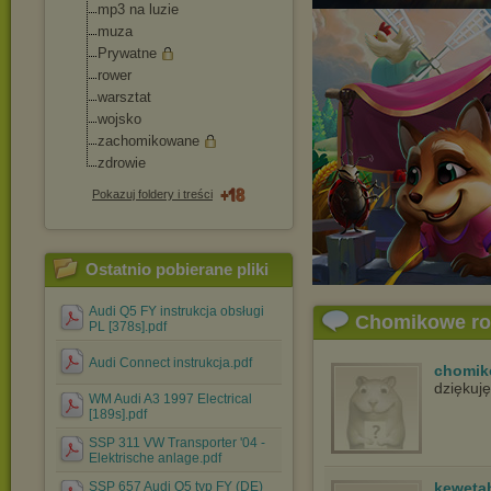
mp3 na luzie
muza
Prywatne
rower
warsztat
wojsko
zachomikowane
zdrowie
Pokazuj foldery i treści
Ostatnio pobierane pliki
Audi Q5 FY instrukcja obsługi
Chomikowe r
PL [378s].pdf
Audi Connect instrukcja.pdf
chomik
dziękuj
WM Audi A3 1997 Electrical
[189s].pdf
SSP 311 VW Transporter '04 -
Elektrische anlage.pdf
SSP 657 Audi Q5 typ FY (DE)
keweta