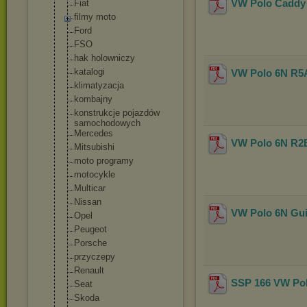
VW Polo Caddy 
Fiat
filmy moto
Ford
FSO
hak holowniczy
katalogi
VW Polo 6N R5A 
klimatyzacja
kombajny
konstrukcje pojazdów
samochodowych
Mercedes
VW Polo 6N R2B 
Mitsubishi
moto programy
motocykle
Multicar
Nissan
VW Polo 6N Guid
Opel
Peugeot
Porsche
przyczepy
Renault
SSP 166 VW Pol
Seat
Skoda