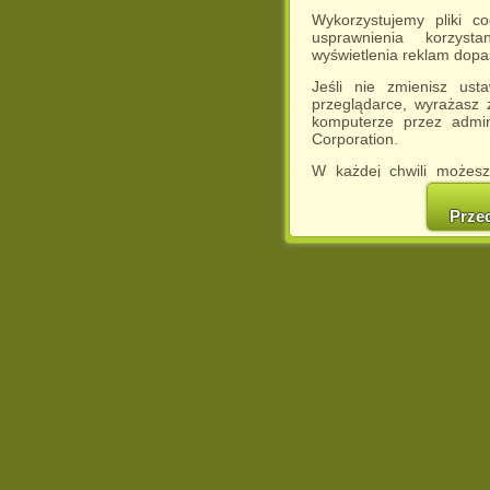
Wykorzystujemy pliki c
usprawnienia korzyst
wyświetlenia reklam dop
Jeśli nie zmienisz ust
przeglądarce, wyrażasz
komputerze przez admin
Corporation.
W każdej chwili możesz
cookies w swojej przeglą
w naszej Pol
Prze
http://chomikuj.pl/Polity
Jednocześnie informuje
może spowodować ogr
Chomikuj.pl.
W przypadku braku twojej
prosimy o opuszczenie se
Wykorzystanie plików c
(dostosowanie reklam do
działań marketingowych).
Wyrażenie sprzeciwu spo
będzie dopasowana do Tw
wyświetlona przypadkowo