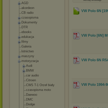
AGD
akordeon
VW Polo 6N [199
CB radio
czasopisma
Dokumenty
DTR
ebooks
VW Polo [6N] Mo
edukacja
filmy
Galeria
lotnictwo
maszyny
VW Polo 6N R5A 
motoryzacja
Audi
BMW
car audio
Citroen
VW Polo 1994-98
CWS T-1 Orzeł biały
czasopisma moto
Daewoo
DMC
Dodge