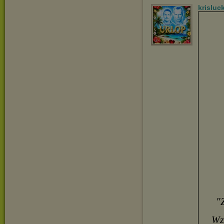
krisluc
"
Wz