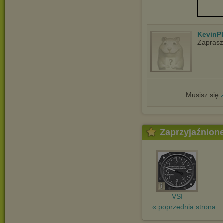
KevinP
Zapras
Musisz się
Zaprzyjaźnion
VSI
« poprzednia strona