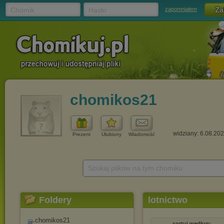
Chomik
Hasło
zapomniałem
chomikos21
widziany: 6.08.20
Prezent
Ulubiony
Wiadomość
Szukaj plików na tym chomiku
Foldery
lotnictwo
chomikos21
sortuj według: