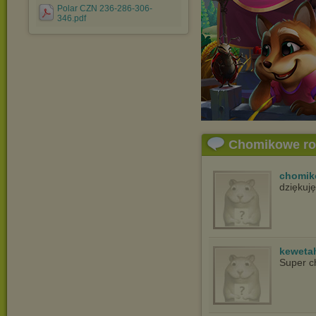
Polar CZN 236-286-306-
346.pdf
Chomikowe r
chomik
dziękuj
keweta
Super c