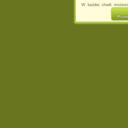
W każdej chwili możesz
cookies w swojej przeglą
w naszej Pol
Prze
http://chomikuj.pl/Polity
Jednocześnie informuje
może spowodować ogr
Chomikuj.pl.
W przypadku braku twojej
prosimy o opuszczenie se
Wykorzystanie plików c
(dostosowanie reklam do
działań marketingowych).
Wyrażenie sprzeciwu spo
będzie dopasowana do Tw
wyświetlona przypadkowo
Istnieje możliwość zmian
sposób uniemożliwiając
urządzeniu końcowym. M
dokonując odpowiednich
internetowej.
Pełną informację na 
http://chomikuj.pl/Polity