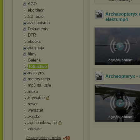
AGD
akordeon
Archaeopteryx e
CB radio
elektr
.mp4
czasopisma
Dokumenty
DTR
ebooks
edukacja
filmy
Galeria
oglądaj online
lotnictwo
maszyny
Archeopteryx -
motoryzacja
mp3 na luzie
muza
Prywatne
rower
warsztat
wojsko
oglądaj online
zachomikowane
zdrowie
Pokazuj foldery i treści