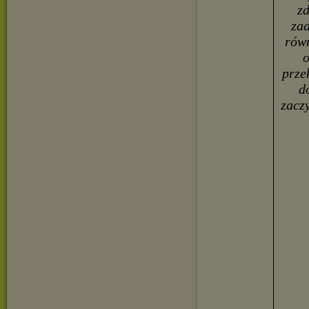
zd
zad
równ
o
prze
d
zacz