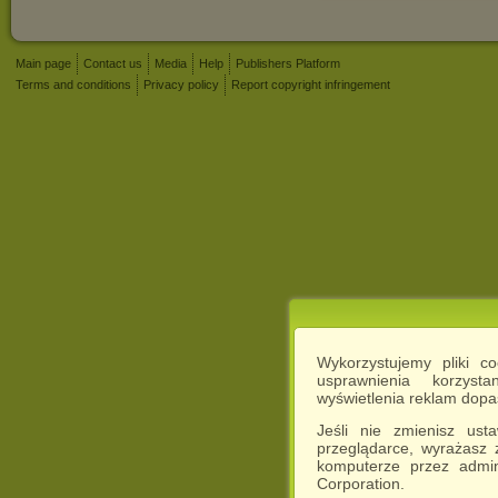
Main page
Contact us
Media
Help
Publishers Platform
Terms and conditions
Privacy policy
Report copyright infringement
Wykorzystujemy pliki c
usprawnienia korzyst
wyświetlenia reklam dop
Jeśli nie zmienisz ust
przeglądarce, wyrażasz
komputerze przez admin
Corporation.