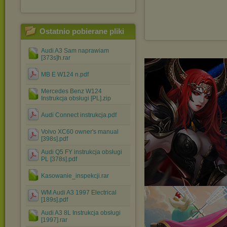
Ostatnio pobierane pliki
Audi A3 Sam naprawiam
[373s]h.rar
MB E W124 n.pdf
Mercedes Benz W124
Instrukcja obsługi [PL].zip
Audi Connect instrukcja.pdf
Volvo XC60 owner's manual
[398s].pdf
Audi Q5 FY instrukcja obsługi
PL [378s].pdf
Kasowanie_inspekcji.rar
WM Audi A3 1997 Electrical
[189s].pdf
Audi A3 8L Instrukcja obsługi
[1997].rar