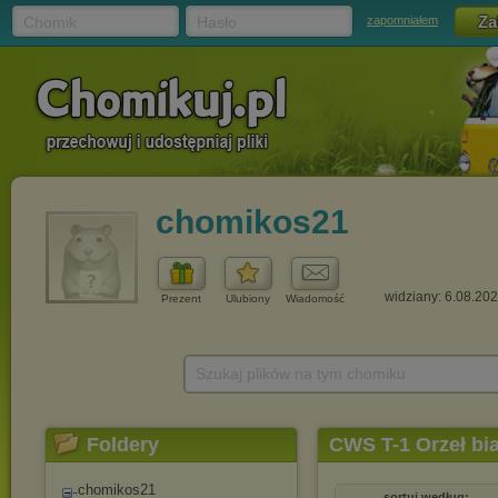
Chomik
Hasło
zapomniałem
chomikos21
widziany: 6.08.20
Prezent
Ulubiony
Wiadomość
Szukaj plików na tym chomiku
Foldery
CWS T-1 Orzeł bia
chomikos21
sortuj według: