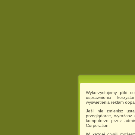
Wykorzystujemy pliki c
usprawnienia korzyst
wyświetlenia reklam dop
Jeśli nie zmienisz ust
przeglądarce, wyrażasz
komputerze przez admin
Corporation.
W każdej chwili możesz