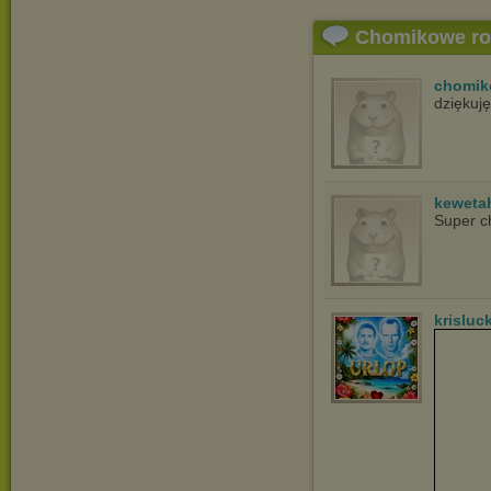
Chomikowe r
chomik
dziękuj
keweta
Super c
krisluc