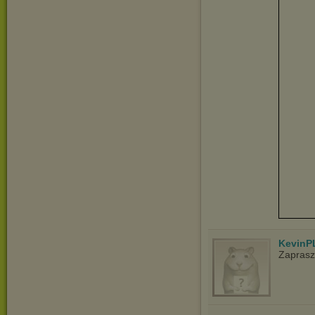
KevinP
Zapras