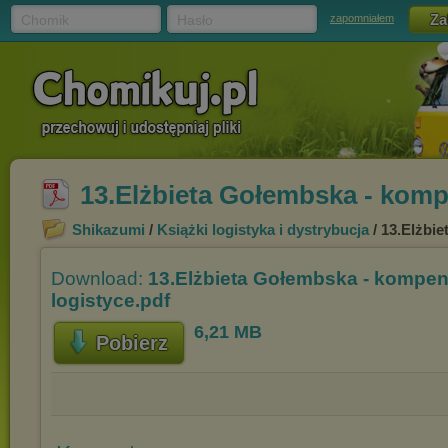
Chomik
Hasło
zapomniałem
13.Elżbieta Gołembska - komp
Shikazumi
/
Książki logistyka i dystrybucja
/ 13.Elżbi
Download:
13.Elżbieta Gołembska - kompe
logistyce.pdf
6,21 MB
Pobierz