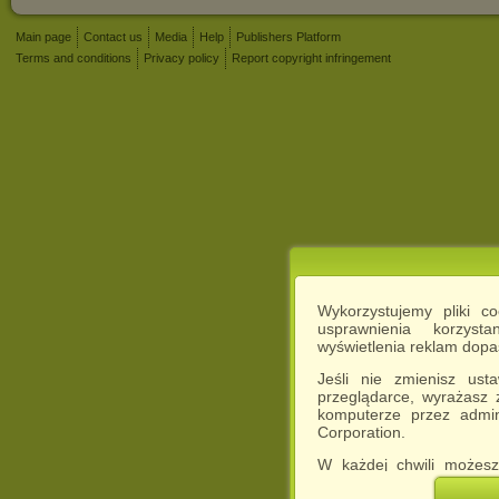
Main page
Contact us
Media
Help
Publishers Platform
Terms and conditions
Privacy policy
Report copyright infringement
Wykorzystujemy pliki c
usprawnienia korzyst
wyświetlenia reklam dop
Jeśli nie zmienisz ust
przeglądarce, wyrażasz
komputerze przez admin
Corporation.
W każdej chwili możesz
cookies w swojej przeglą