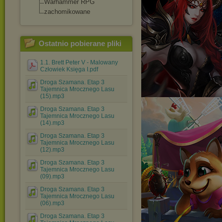
Warhammer RPG
zachomikowane
Ostatnio pobierane pliki
1.1. Brett Peter V - Malowany
Człowiek Księga I.pdf
Droga Szamana. Etap 3
Tajemnica Mrocznego Lasu
(15).mp3
Droga Szamana. Etap 3
Tajemnica Mrocznego Lasu
(14).mp3
Droga Szamana. Etap 3
Tajemnica Mrocznego Lasu
(12).mp3
Droga Szamana. Etap 3
Tajemnica Mrocznego Lasu
(09).mp3
Droga Szamana. Etap 3
Tajemnica Mrocznego Lasu
(06).mp3
Droga Szamana. Etap 3