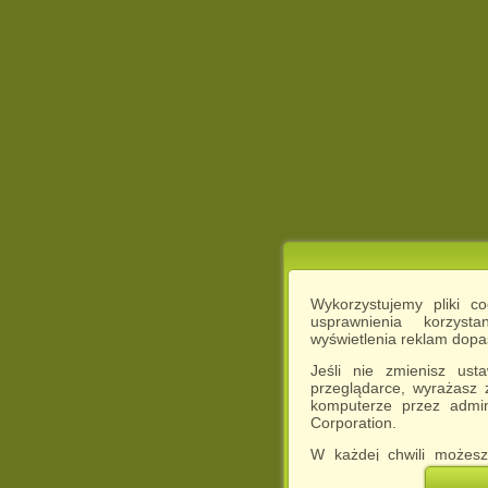
Wykorzystujemy pliki c
usprawnienia korzyst
wyświetlenia reklam dop
Jeśli nie zmienisz ust
przeglądarce, wyrażasz
komputerze przez admin
Corporation.
W każdej chwili możesz
cookies w swojej przeglą