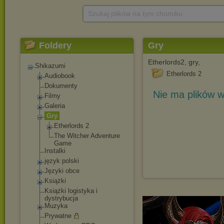
Szukaj plików na tym chomiku
Foldery
Gry
Etherlords2, gry,
Shikazumi
Etherlords 2
Audiobook
Dokumenty
Nie ma plików w
Filmy
Galeria
Gry
Etherlords 2
The Witcher Adventure
Game
Instalki
język polski
Języki obce
Książki
Książki logistyka i
dystrybucja
Muzyka
Prywatne