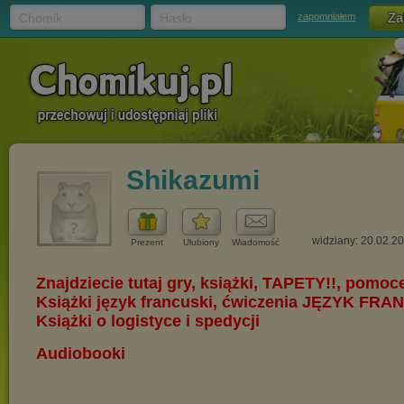
Chomik
Hasło
zapomniałem
Shikazumi
widziany: 20.02.2
Prezent
Ulubiony
Wiadomość