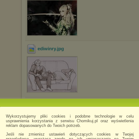
ediwinry
.jpg
1002270_528986973830203_541065652_n
.jpg
Wykorzystujemy pliki cookies i podobne technologie w celu
usprawnienia korzystania z serwisu Chomikuj.pl oraz wyświetlenia
reklam dopasowanych do Twoich potrzeb.
Jeśli nie zmienisz ustawień dotyczących cookies w Twojej
przeglądarce, wyrażasz zgodę na ich umieszczanie na Twoim