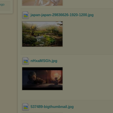
ego
japan-japan-29836626-1920-1200
.jpg
nHxaMSGh
.jpg
537489-bigthumbnail
.jpg