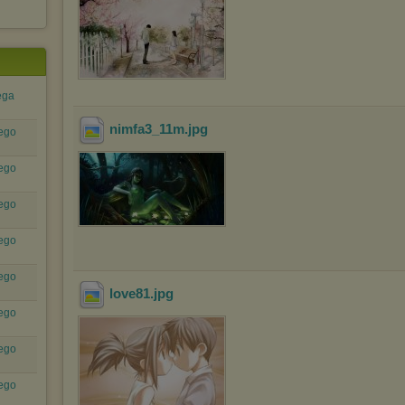
ęga
nimfa3_11m
.jpg
ego
ego
ego
ego
ego
love81
.jpg
ego
ego
ego