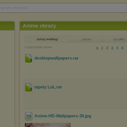
 na tym chomiku
Anime obrazy
sortuj według:
nazwa
typ pliku
« poprzednia strona
2
3
4
5
6
1
desktopwallpapers
.rar
tapety LoL
.rar
Anime-HD-Wallpapers-30
.jpg