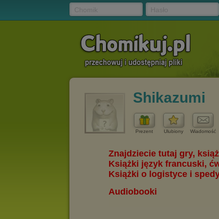
Chomik
Hasło
Shikazumi
Prezent
Ulubiony
Wiadomość