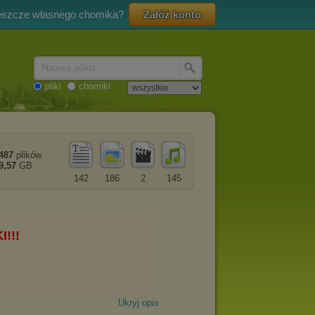
eszcze własnego chomika?
Załóż konto
Nazwa pliku
pliki
chomiki
487
plików
9,57
GB
142
186
2
145
Ukryj opis