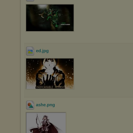
ed
.jpg
ashe
.png