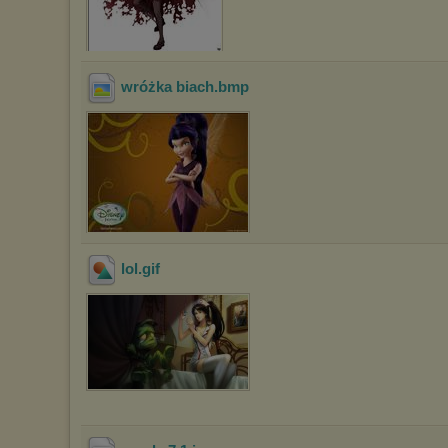
wróżka biach
.bmp
lol
.gif