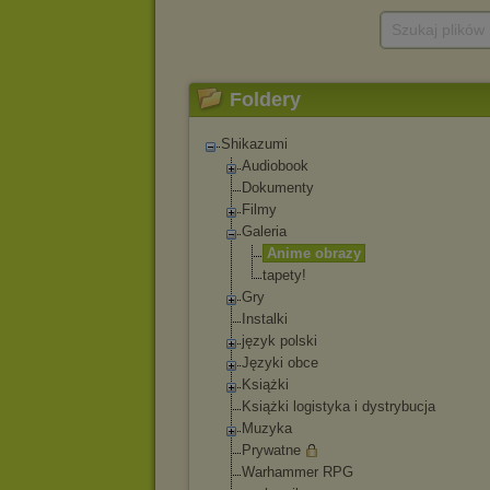
Szukaj plików
Foldery
Shikazumi
Audiobook
Dokumenty
Filmy
Galeria
Anime obrazy
tapety!
Gry
Instalki
język polski
Języki obce
Książki
Książki logistyka i dystrybucja
Muzyka
Prywatne
Warhammer RPG