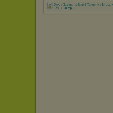
Droga Szamana. Etap 3 Tajemnica Mroczn
Lasu (13).mp3