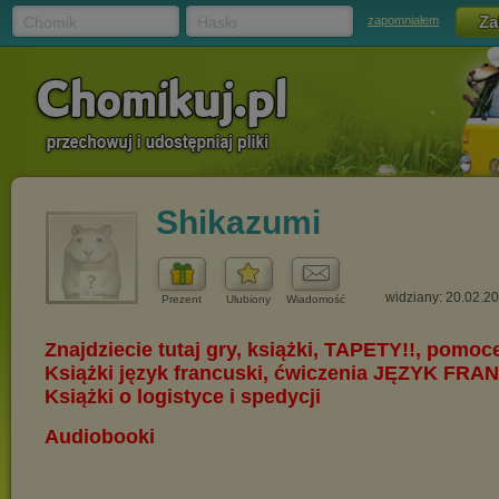
Chomik
Hasło
zapomniałem
Shikazumi
widziany: 20.02.2
Prezent
Ulubiony
Wiadomość