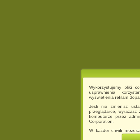
Wykorzystujemy pliki c
usprawnienia korzyst
wyświetlenia reklam dop
Jeśli nie zmienisz ust
przeglądarce, wyrażasz
komputerze przez admin
Corporation.
W każdej chwili możesz
cookies w swojej przeglą