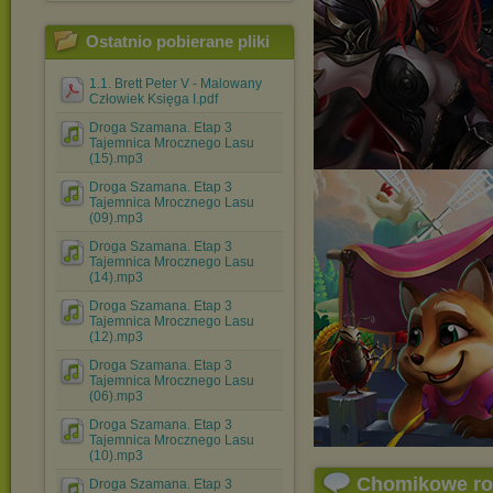
Ostatnio pobierane pliki
1.1. Brett Peter V - Malowany
Człowiek Księga I.pdf
Droga Szamana. Etap 3
Tajemnica Mrocznego Lasu
(15).mp3
Droga Szamana. Etap 3
Tajemnica Mrocznego Lasu
(09).mp3
Droga Szamana. Etap 3
Tajemnica Mrocznego Lasu
(14).mp3
Droga Szamana. Etap 3
Tajemnica Mrocznego Lasu
(12).mp3
Droga Szamana. Etap 3
Tajemnica Mrocznego Lasu
(06).mp3
Droga Szamana. Etap 3
Tajemnica Mrocznego Lasu
(10).mp3
Chomikowe r
Droga Szamana. Etap 3