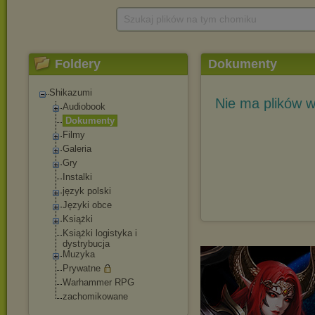
Szukaj plików na tym chomiku
Foldery
Dokumenty
Shikazumi
Nie ma plików w
Audiobook
Dokumenty
Filmy
Galeria
Gry
Instalki
język polski
Języki obce
Książki
Książki logistyka i
dystrybucja
Muzyka
Prywatne
Warhammer RPG
zachomikowane