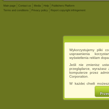
Main page
Contact us
Media
Help
Publishers Platform
Terms and conditions
Privacy policy
Report copyright infringement
Wykorzystujemy pliki c
usprawnienia korzyst
wyświetlenia reklam dop
Jeśli nie zmienisz ust
przeglądarce, wyrażasz
komputerze przez admin
Corporation.
W każdej chwili możesz
cookies w swojej przeglą
w naszej Pol
Prze
http://chomikuj.pl/Polity
Jednocześnie informuje
może spowodować ogr