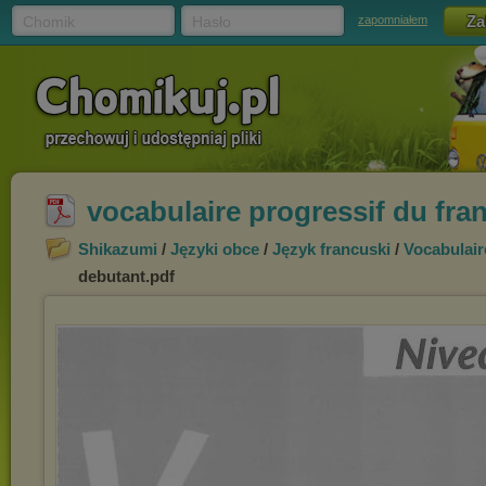
Chomik
Hasło
zapomniałem
vocabulaire progressif du fra
Shikazumi
/
Języki obce
/
Język francuski
/
Vocabulair
debutant.pdf