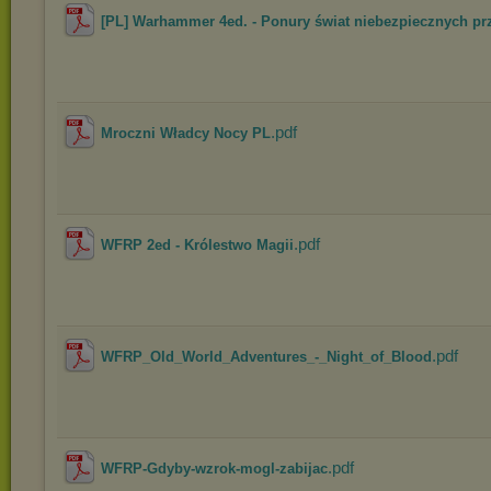
[PL] Warhammer 4ed. - Ponury świat niebezpiecznych prz
.pdf
Mroczni Władcy Nocy PL
.pdf
WFRP 2ed - Królestwo Magii
.pdf
WFRP_Old_World_Adventures_-_Night_of_Blood
.pdf
WFRP-Gdyby-wzrok-mogl-zabijac