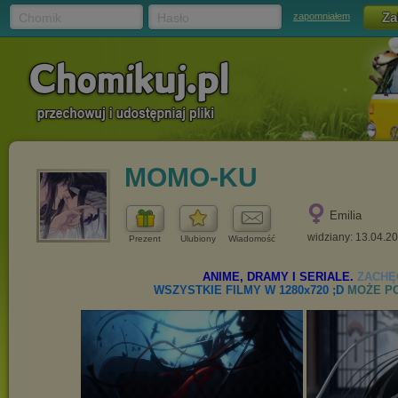
Chomik
Hasło
zapomniałem
MOMO-KU
Emilia
widziany: 13.04.2
Prezent
Ulubiony
Wiadomość