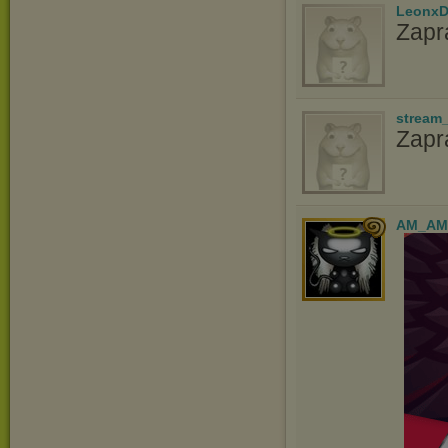
LeonxD
Zapr
stream
Zap
AM_AM