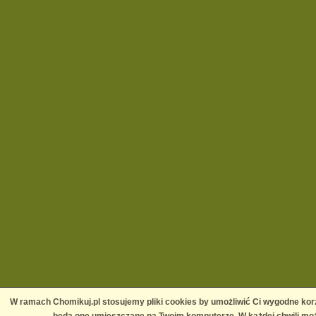
W ramach Chomikuj.pl stosujemy pliki cookies by umożliwić Ci wygodne korz