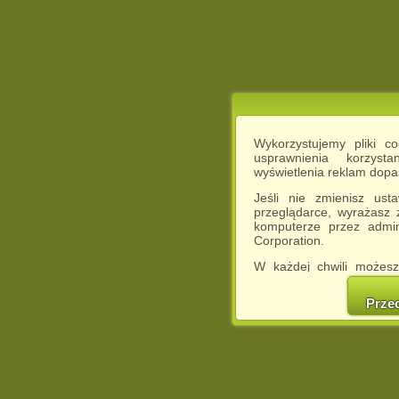
Wykorzystujemy pliki c
usprawnienia korzyst
wyświetlenia reklam dop
Jeśli nie zmienisz ust
przeglądarce, wyrażasz
komputerze przez admin
Corporation.
W każdej chwili możesz
cookies w swojej przeglą
w naszej Pol
Prze
http://chomikuj.pl/Polity
Jednocześnie informuje
może spowodować ogr
Chomikuj.pl.
W przypadku braku twojej