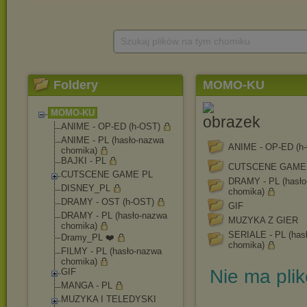
Szukaj plików na tym chomiku
Foldery
MOMO-KU
MOMO-KU
ANIME - OP-ED (h-OST)
ANIME - PL (hasło-nazwa
ANIME - OP-ED (h
chomika)
BAJKI - PL
CUTSCENE GAME
CUTSCENE GAME PL
DRAMY - PL (hasło
DISNEY_PL
chomika)
DRAMY - OST (h-OST)
GIF
DRAMY - PL (hasło-nazwa
MUZYKA Z GIER
chomika)
SERIALE - PL (has
Dramy_PL ❤️
chomika)
FILMY - PL (hasło-nazwa
chomika)
Nie ma pli
GIF
MANGA - PL
MUZYKA I TELEDYSKI