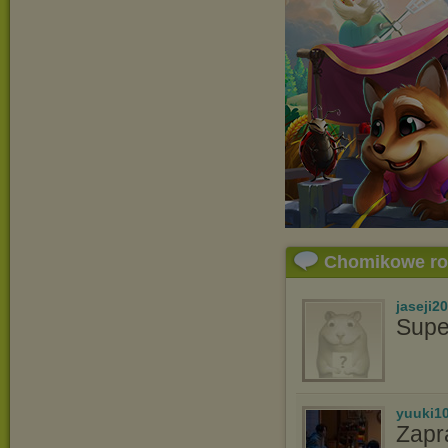
Chomikowe r
jaseji2
Supe
yuuki1
Zapr