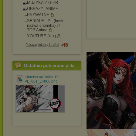
MUZYKA Z GIER
OBRAZY_ANIME
PRYWATNE
SERIALE - PL (hasło-
nazwa chomika)
TOP Anime
YOUTUBE (>.<)
Pokazuj foldery i treści
Ostatnio pobierane pliki
Kimetsu no Yaiba 16
PL_001_14866.png