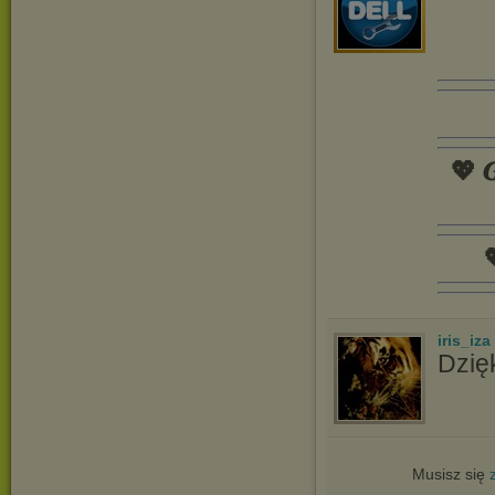
💖 𝑮

iris_iza
Dzię
Musisz się