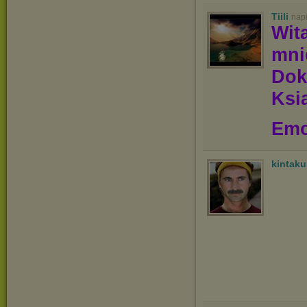
Tiili
nap
Wit
mn
Dok
Ksią
Emo
kintak