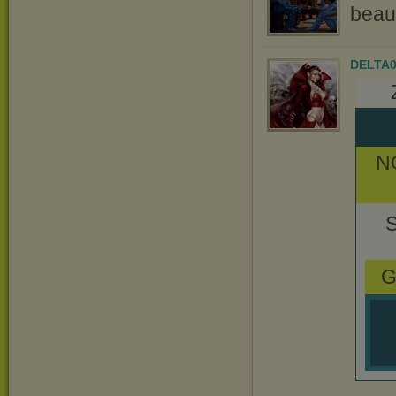
beau
DELTA
N
G