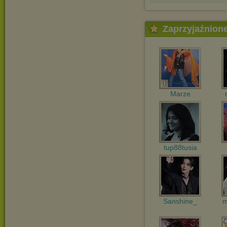
Zaprzyjaźnion
Marze
tup88tusia
Sanshine_
m