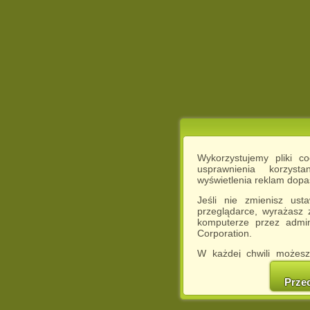
Wykorzystujemy pliki c
usprawnienia korzyst
wyświetlenia reklam dop
Jeśli nie zmienisz ust
przeglądarce, wyrażasz
komputerze przez admin
Corporation.
W każdej chwili możesz
cookies w swojej przeglą
w naszej Pol
Prze
http://chomikuj.pl/Polity
Jednocześnie informuje