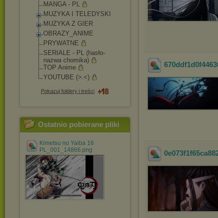
MANGA - PL
MUZYKA I TELEDYSKI
MUZYKA Z GIER
OBRAZY_ANIME
PRYWATNE
SERIALE - PL (hasło-
nazwa chomika)
670ddf1d0f4463
TOP Anime
YOUTUBE (>.<)
Pokazuj foldery i treści
Ostatnio pobierane pliki
Kimetsu no Yaiba 16
PL_001_14866.png
0e073f1f65ca88