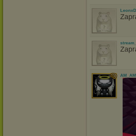
LeonxD
Zapr
stream
Zap
AM_AM