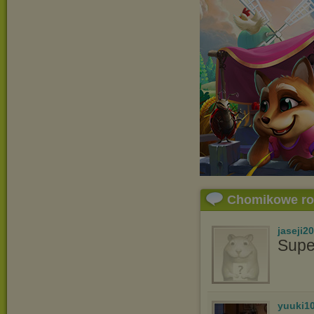
Chomikowe r
jaseji2
Supe
yuuki1