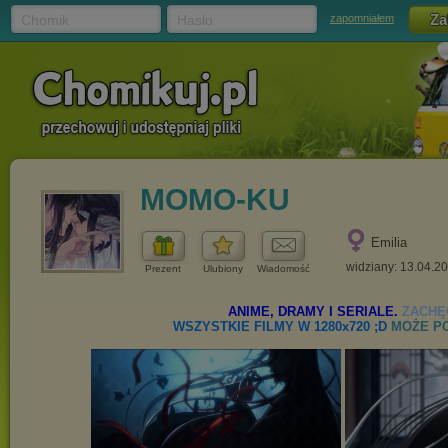
Chomik
Hasło
zapomniałem
MOMO-KU
Emilia
widziany: 13.04.2
Prezent
Ulubiony
Wiadomość