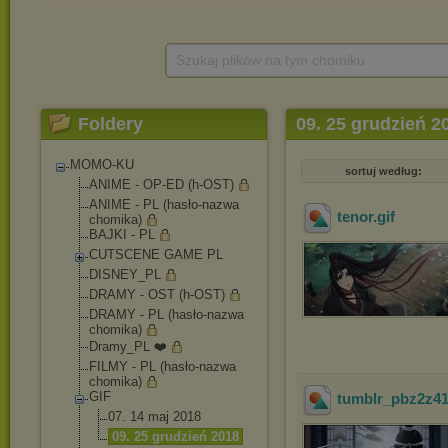
Szukaj plików na tym chomiku
Foldery
09. 25 grudzień 2
MOMO-KU
sortuj według:
ANIME - OP-ED (h-OST)
ANIME - PL (hasło-nazwa
tenor
.gif
chomika)
BAJKI - PL
CUTSCENE GAME PL
DISNEY_PL
DRAMY - OST (h-OST)
DRAMY - PL (hasło-nazwa
chomika)
Dramy_PL ❤️
FILMY - PL (hasło-nazwa
chomika)
GIF
tumblr_pbz2z41
07. 14 maj 2018
09. 25 grudzień 2018