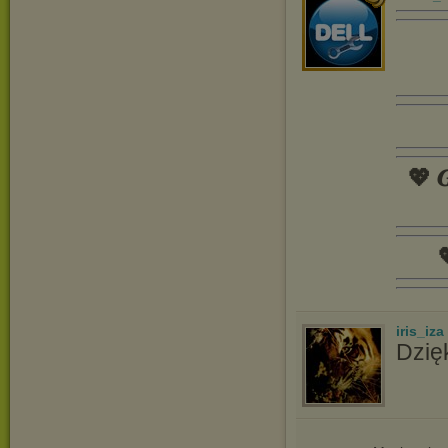
💖 𝑮

iris_iza
Dzię