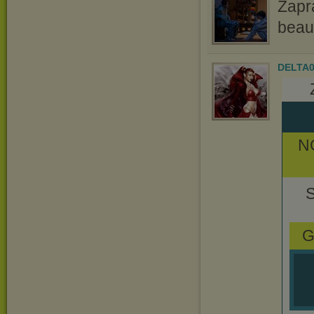
Zapr
beau
DELTA
N
G