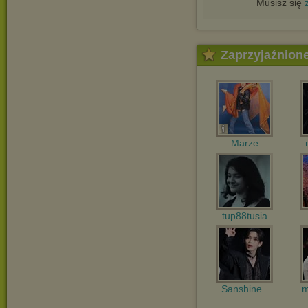
Musisz się
Zaprzyjaźnion
Marze
tup88tusia
Sanshine_
m