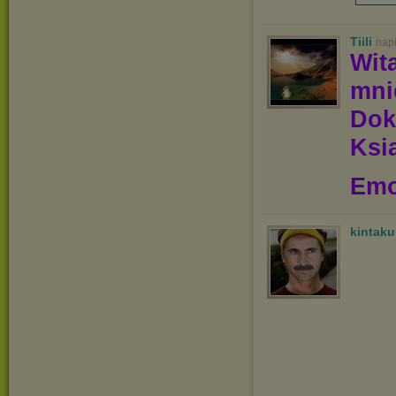
Tiili
nap
Wit
mn
Dok
Ksią
Emo
kintak