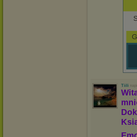
G
Tiili
nap
Wit
mn
Dok
Ksią
Emo