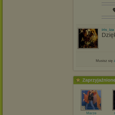

iris_iza
Dzię
Musisz się
Zaprzyjaźnion
Marze