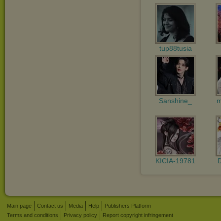
tup88tusia
Sanshine_
m
KICIA-19781
Main page
Contact us
Media
Help
Publishers Platform
Terms and conditions
Privacy policy
Report copyright infringement