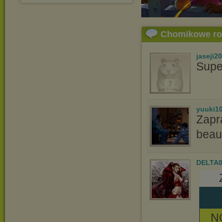
Chomikowe r
jaseji2
Supe
yuuki1
Zapr
beau
DELTA
N