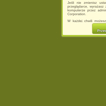
Jeśli nie zmienisz ust
przeglądarce, wyrażasz
komputerze przez admin
Corporation.
W każdej chwili możesz
cookies w swojej przeglą
w naszej Pol
Prze
http://chomikuj.pl/Polity
Jednocześnie informuje
może spowodować ogr
Chomikuj.pl.
W przypadku braku twojej
prosimy o opuszczenie se
Wykorzystanie plików c
(dostosowanie reklam do
działań marketingowych).
Wyrażenie sprzeciwu spo
będzie dopasowana do Tw
wyświetlona przypadkowo
Istnieje możliwość zmian
sposób uniemożliwiając
urządzeniu końcowym. M
dokonując odpowiednich