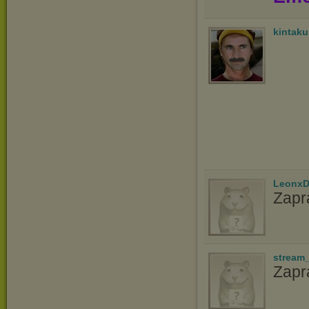
kintak
LeonxD
Zapr
stream
Zap