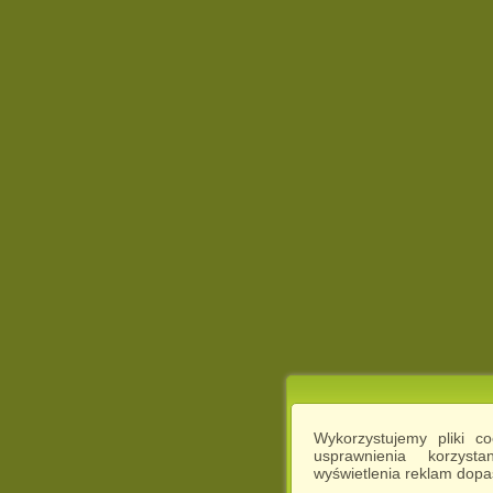
Wykorzystujemy pliki c
usprawnienia korzyst
wyświetlenia reklam dop