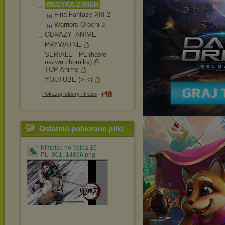
MUZYKA Z GIER
Fina Fantasy XIII-2
Warriors Orochi 3
OBRAZY_ANIME
PRYWATNE
SERIALE - PL (hasło-
nazwa chomika)
TOP Anime
YOUTUBE (>.<)
Pokazuj foldery i treści
Ostatnio pobierane pliki
Kimetsu no Yaiba 16
PL_001_14866.png