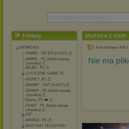
Szukaj plików na tym chomiku
Foldery
MUZYKA Z GIER
MOMO-KU
Fina Fantasy XIII-2
ANIME - OP-ED (h-OST)
Nie ma pli
ANIME - PL (hasło-nazwa
chomika)
BAJKI - PL
CUTSCENE GAME PL
DISNEY_PL
DRAMY - OST (h-OST)
DRAMY - PL (hasło-nazwa
chomika)
Dramy_PL ❤️
FILMY - PL (hasło-nazwa
chomika)
GIF
MANGA - PL
MUZYKA I TELEDYSKI