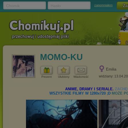
Chomik
Hasło
zapomniałem
MOMO-KU
Emilia
widziany: 13.04.2
Prezent
Ulubiony
Wiadomość