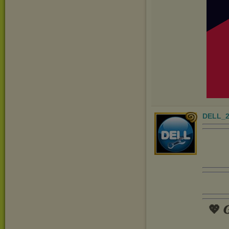
DELL_2
💖 𝑮