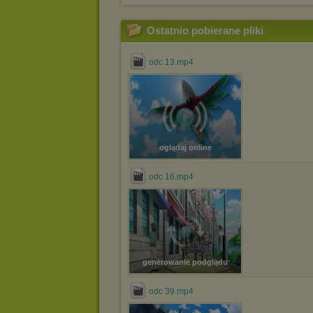
Ostatnio pobierane pliki
odc 13.mp4
oglądaj online
odc 16.mp4
generowanie podglądu
odc 39.mp4