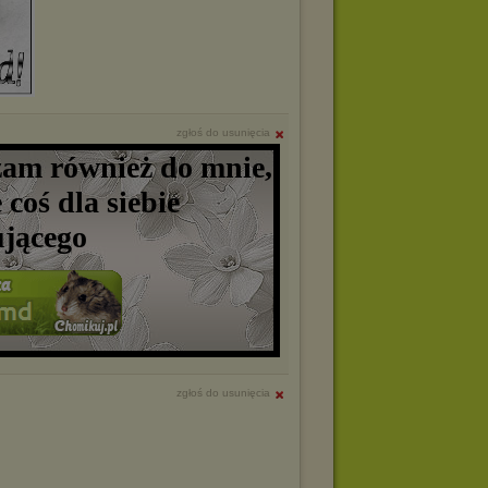
zgłoś do usunięcia
zam również do mnie,
 coś dla siebie
ującego
zgłoś do usunięcia