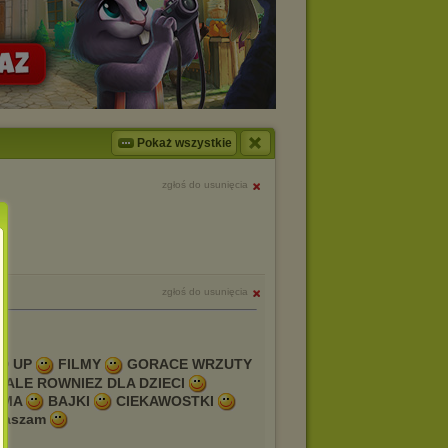
Pokaż wszystkie
zgłoś do usunięcia
zgłoś do usunięcia
2
D UP
FILMY
GORACE WRZUTY
IALE ROWNIEZ DLA DZIECI
SMA
BAJKI
CIEKAWOSTKI
raszam