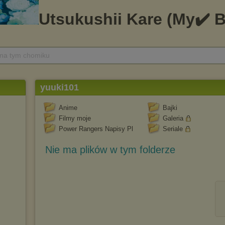
 na tym chomiku
yuuki101
Anime
Bajki
Filmy moje
Galeria
Power Rangers Napisy Pl
Seriale
Nie ma plików w tym folderze