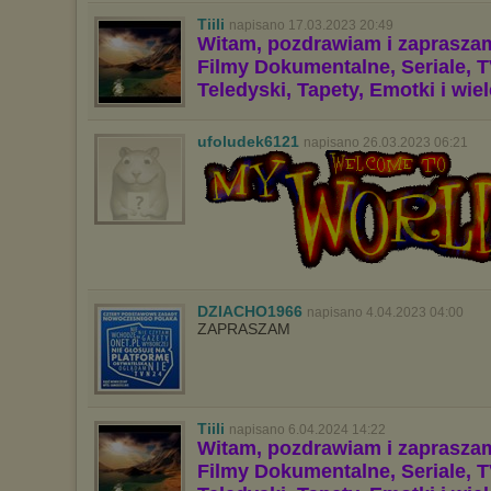
Tiili
napisano 17.03.2023 20:49
Witam, pozdrawiam i zaprasza
Filmy Dokumentalne, Seriale, T
Teledyski, Tapety, Emotki i wie
ufoludek6121
napisano 26.03.2023 06:21
DZIACHO1966
napisano 4.04.2023 04:00
ZAPRASZAM
Tiili
napisano 6.04.2024 14:22
Witam, pozdrawiam i zaprasza
Filmy Dokumentalne, Seriale, T