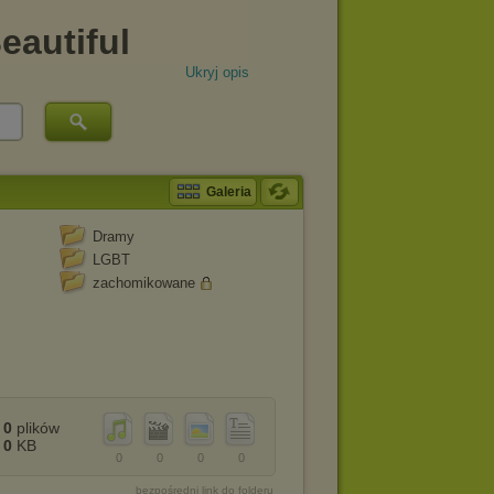
Ukryj opis
Galeria
Dramy
LGBT
zachomikowane
0
plików
0
KB
0
0
0
0
bezpośredni link do folderu