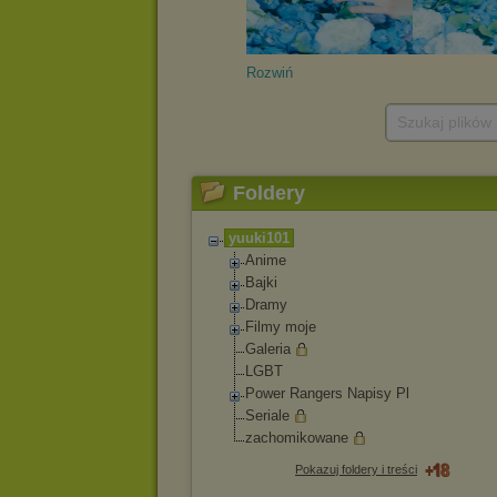
Rozwiń
Szukaj plików
Foldery
yuuki101
Anime
Bajki
Dramy
Filmy moje
Galeria
LGBT
Power Rangers Napisy Pl
Seriale
zachomikowane
Pokazuj foldery i treści