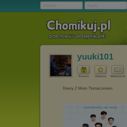
Chomik
Hasło
yuuki101
Prezent
Ulubiony
Wiadomość