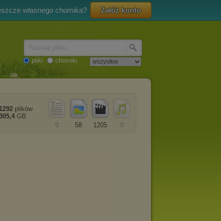
eszcze własnego chomika?
Załóż konto
Nazwa pliku
pliki
chomiki
1292
plików
305,4
GB
0
58
1205
0