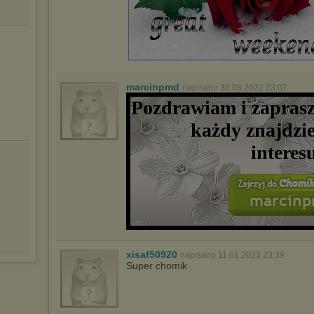
marcinpmd
napisano 30.08.2022 23:07
Pozdrawiam i zapras
każdy znajdzie
interes
xisaf50920
napisano 11.01.2023 23:39
Super chomik