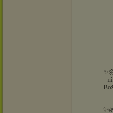
✨🌼
n
Boż
✨🌿