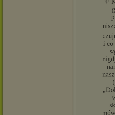
✨ M
g
p
nisz
czuj
i co
s
nigd
na
nasz
„Dob
w
s
mówi