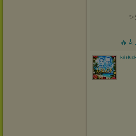
✨
🔥🎸
krisluc