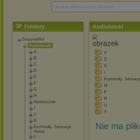
Szukaj plików na tym chomiku
Foldery
Audiobooki
GrazynaWol
Audiobooki
A
A
B
D
C
G
D
I
E
Kryminały, Sensacje
F
M
G
P
H
R
Historyczne
U
I
Y
J
K
Nie ma pli
Kryminały, Sensacje,
Horror
L