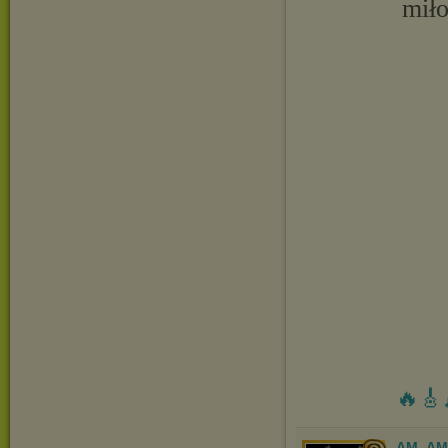
miło
🔥🎸
AM_AM