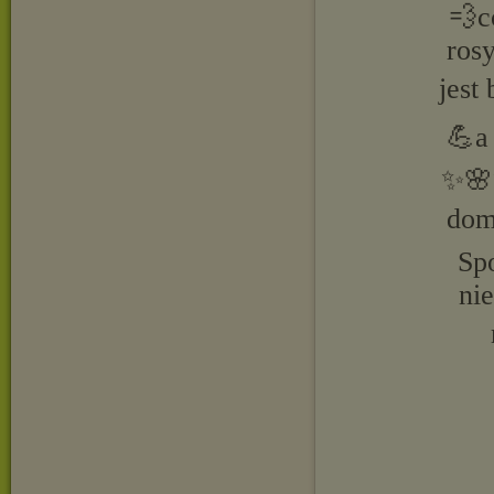
💨c
ros
jest
💪a
✨🌸✨
dom
Sp
ni