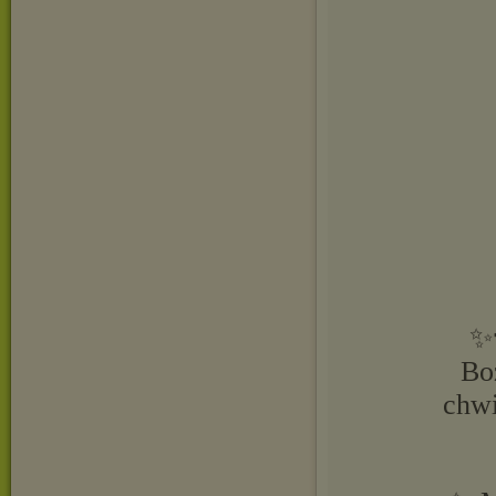
✨
Bo
chwi