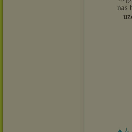
nas 
uz
🔥🎸