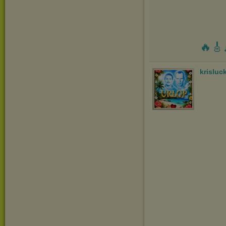
🔥🎸
krisluc