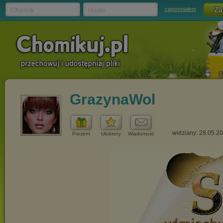
Chomik
Hasło
zapomniałem
GrazynaWol
widziany: 28.05.2
Prezent
Ulubiony
Wiadomość