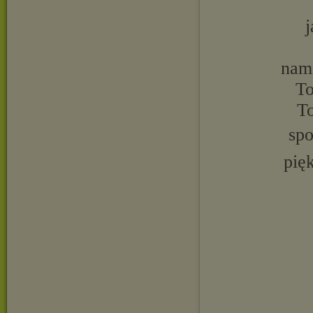
j
nami
To
To
spo
pię