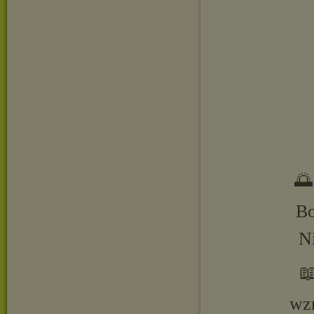
🌅
Bo
Ni

wzn