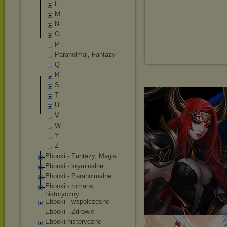
Ł
M
N
O
P
Paranolmal, Fantazy
Q
R
S
T
U
V
W
Y
Z
Ebooki - Fantazy, Magia
Ebooki - kryminalne
Ebooki - Paranolmalne
Ebooki - romans
historyczny
Ebooki - współczesne
Ebooki - Zdrowie
Ebooki historyczne