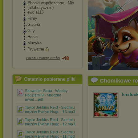
Ebooki współczesne - Mix
(alfabetycznie)
ewcia116
Filmy
Galeria
Gify
Hania
Muzyka
Prywatne
Pokazuj foldery i treści
Ostatnio pobierane pliki
Chomikowe r
Showalter Gena - Władcy
krisluc
Podziemi 9 - Mroczne
uwod....pdf
Taylor Jenkins Reid - Siedmiu
mężów Evelyn Hugo - 13.mp3
Taylor Jenkins Reid - Siedmiu
mężów Evelyn Hugo - 12.mp3
Taylor Jenkins Reid - Siedmiu
mężów Evelyn Hugo - 11.mp3