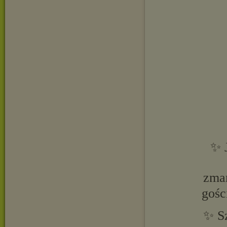
✨ 
zmar
gośc
✨ Sz