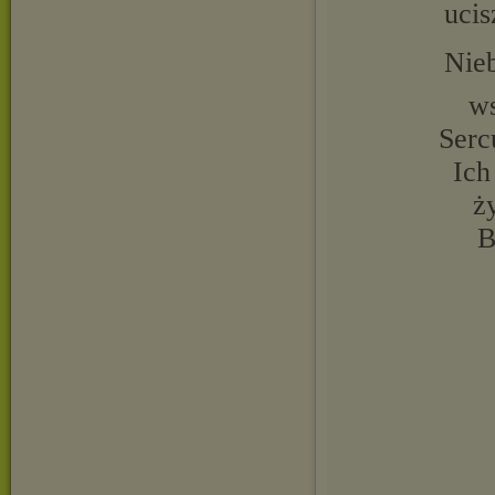
ucis
Nieb
ws
Serc
Ich
ż
B