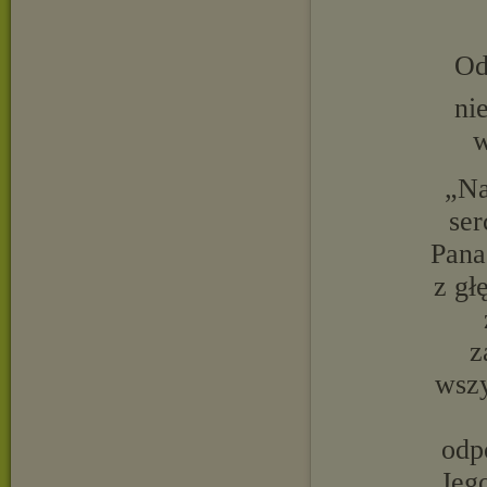
Od
ni
w
„Na
ser
Pana
z gł
z
wszy
odp
Jego