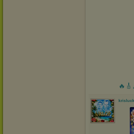
🔥🎸
krisluc