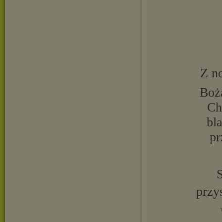
Z n
Boż
Ch
bl
pr
S
przys