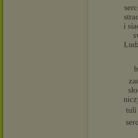
serc
stra
i si
s
Ludz
b
za
sło
nicz
tul
ser