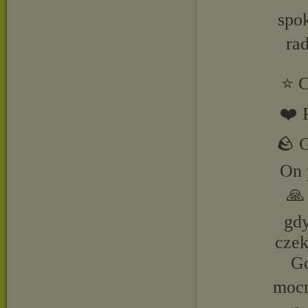
spok
ra
⭐ C
❤️ 
🪨 G
On 
🙏
gdy
czek
Go
mocn