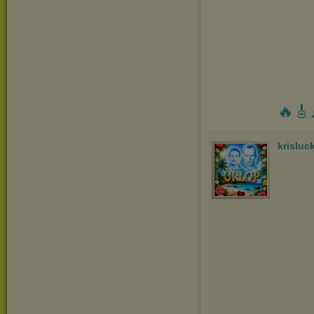
🔥🎸
krisluc