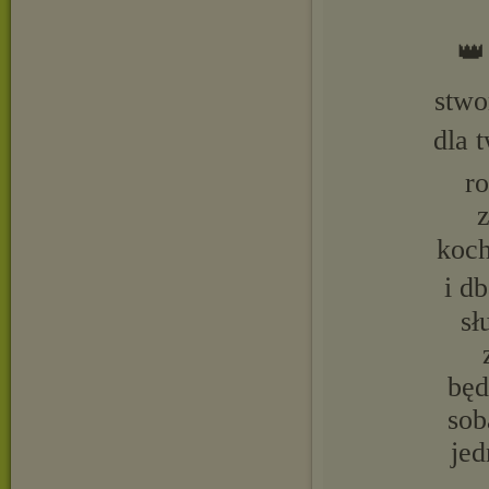
👑
stwor
dla 
ro
z
koch
i d
sł
będ
sob
jed