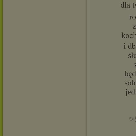
dla 
ro
z
koch
i d
sł
będ
sob
jed
✨