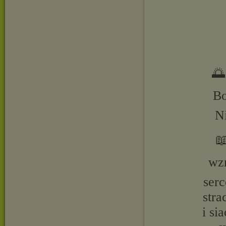
🌅
Bo
Ni

wzn
serc
stra
i si