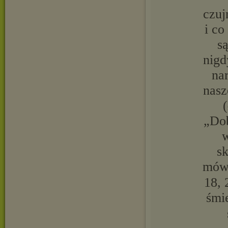
czuj
i co
s
nigd
na
nasz
„Dob
w
s
mówi
18, 
śmi