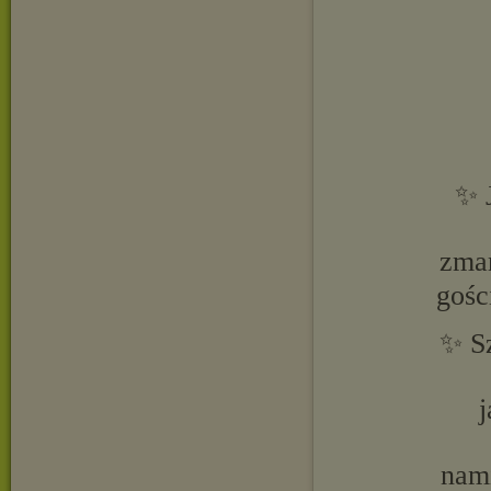
✨ 
zmar
gośc
✨ Sz
j
nami