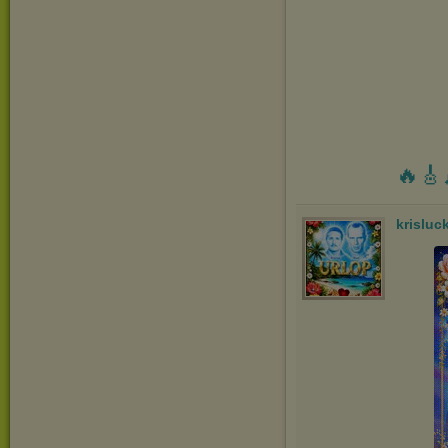
🔥🎸
krisluc