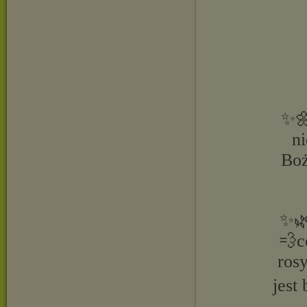
✨🌼
n
Boż
✨🌿
💨c
ros
jest