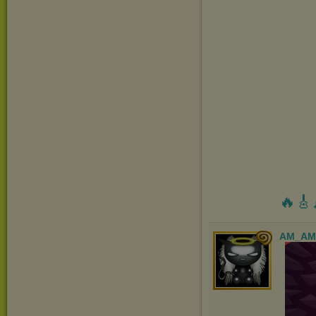
🔥🎸
AM_AM