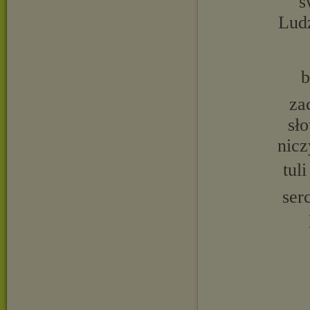
s
Ludz
b
za
sło
nicz
tul
ser