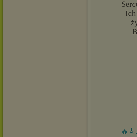
Serc
Ich
ż
B
🔥🎸