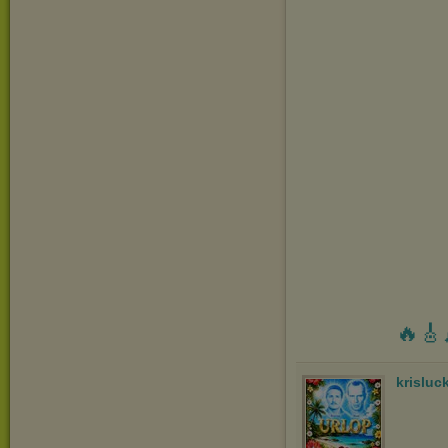
🔥🎸
krisluc