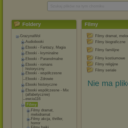
Szukaj plików na tym chomiku
Foldery
Filmy
GrazynaWol
Filmy dramat, melo
Audiobooki
Filmy biograficzne
Ebooki - Fantazy, Magia
Filmy familijne
Ebooki - kryminalne
Filmy kostiumowe
Ebooki - Paranolmalne
Filmy religijne
Ebooki - romans
historyczny
Filmy seriale
Ebooki - współczesne
Ebooki - Zdrowie
Nie ma pli
Ebooki historyczne
Ebooki współczesne - Mix
(alfabetycznie)
ewcia116
Filmy
Filmy dramat,
melodramat
Filmy akcja, thriller,
horror
Filmy bajki