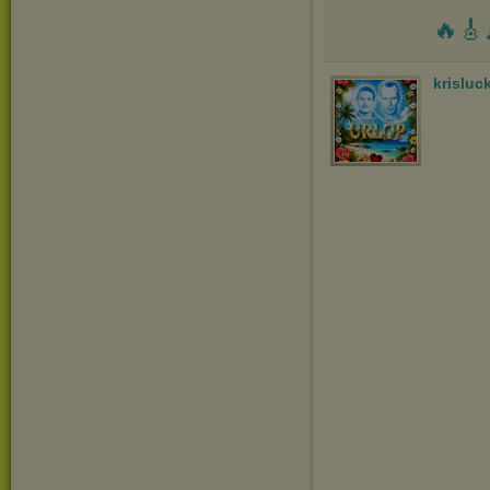
🔥🎸
krisluc