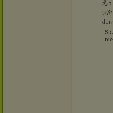
💪a
✨🌸✨
dom
Sp
ni