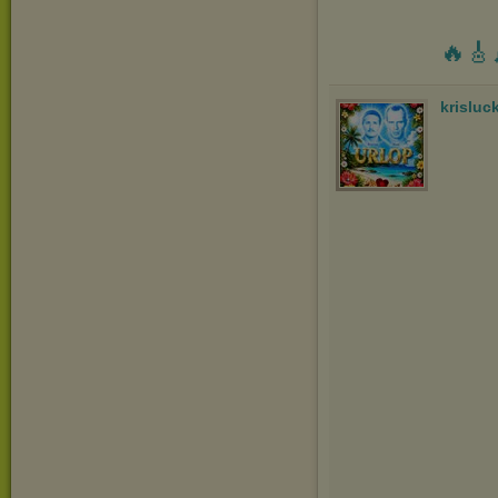
🔥🎸
krisluc