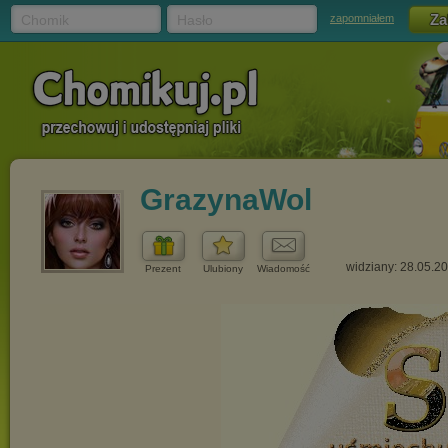
Chomik
Hasło
zapomniałem
GrazynaWol
widziany: 28.05.2
Prezent
Ulubiony
Wiadomość