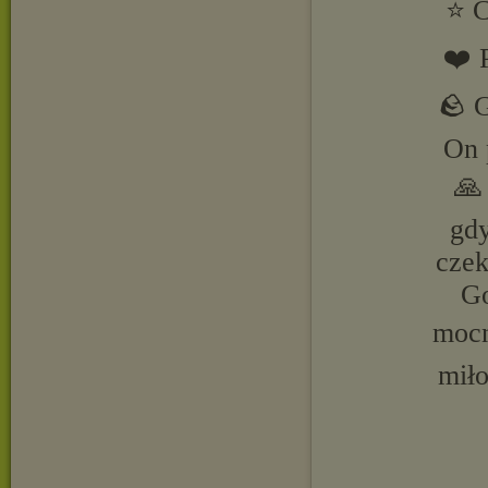
⭐ C
❤️ 
🪨 G
On 
🙏
gdy
czek
Go
mocn
miło