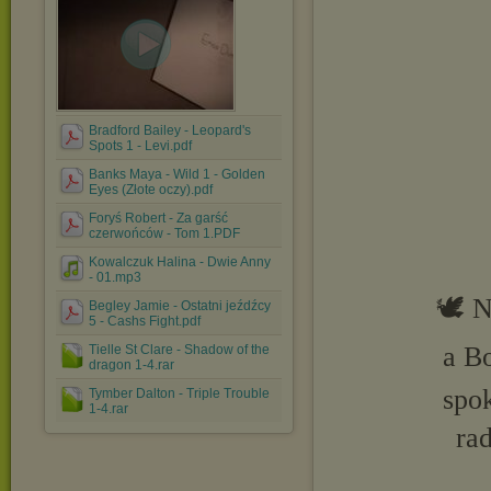
Bradford Bailey - Leopard's
Spots 1 - Levi.pdf
Banks Maya - Wild 1 - Golden
Eyes (Złote oczy).pdf
Foryś Robert - Za garść
czerwońców - Tom 1.PDF
Kowalczuk Halina - Dwie Anny
- 01.mp3
🕊️ 
Begley Jamie - Ostatni jeźdźcy
5 - Cashs Fight.pdf
a B
Tielle St Clare - Shadow of the
dragon 1-4.rar
spok
Tymber Dalton - Triple Trouble
1-4.rar
ra