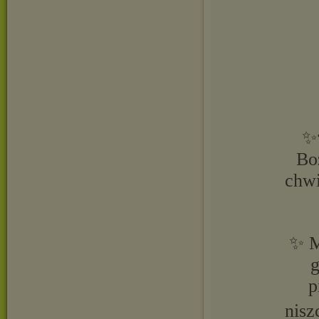
✨
Bo
chwi
✨ M
g
p
nisz