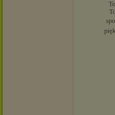
To
To
spo
pię