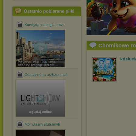
Ostatnio pobierane pliki
Kandydat na męża.rmvb
Chomikowe r
krisluc
Po śmierci ojca nastoletnia
Headley, pragnąc szczęśc ...
Odnaleziona rozkosz.mp4
oglądaj online
Mój własny ślub.rmvb