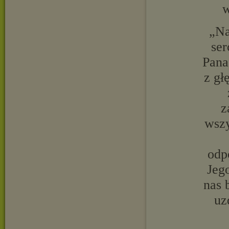
w
„Na
ser
Pana
z gł
z
wszy
odp
Jego
nas 
uz