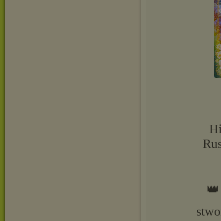
Hi
Rus
👑
stwor