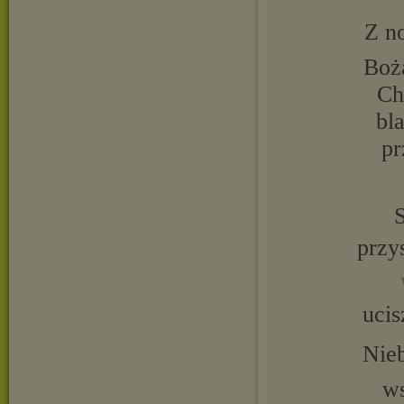
Z n
Boż
Ch
bl
pr
S
przys
ucis
Nieb
ws