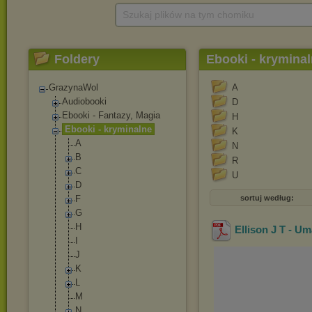
Szukaj plików na tym chomiku
Foldery
Ebooki - krymina
GrazynaWol
A
Audiobooki
D
Ebooki - Fantazy, Magia
H
Ebooki - kryminalne
K
A
N
B
R
C
U
D
F
sortuj według:
G
H
Ellison J T - Um
I
J
K
L
M
N