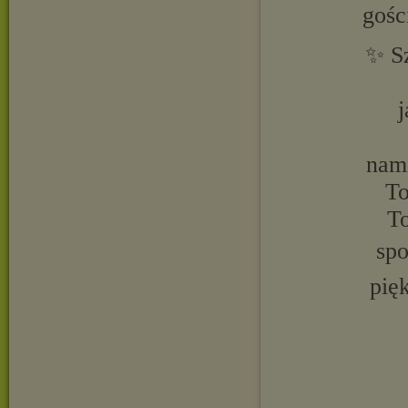
gośc
✨ Sz
j
nami
To
To
spo
pię