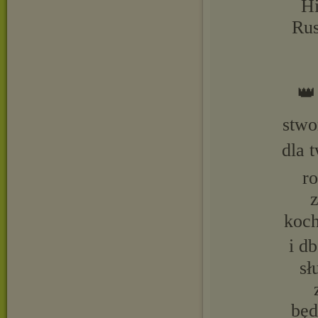
Hi
Rus
👑
stwor
dla 
ro
z
koch
i d
sł
będ