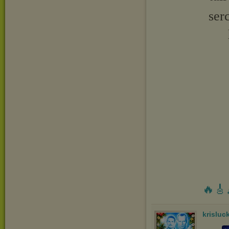
ser
🔥🎸
krisluc