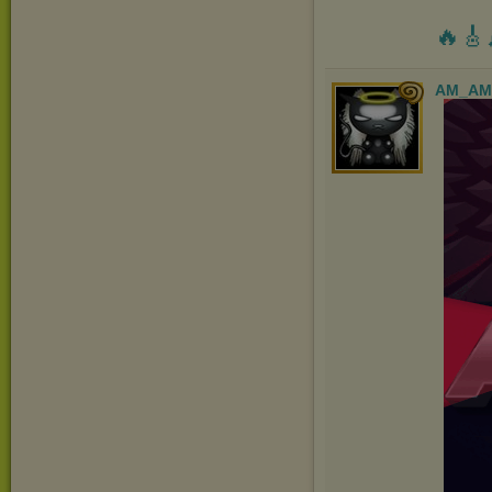
🔥🎸
AM_AM