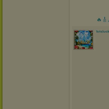
🔥🎸
krisluc