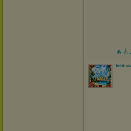
🔥🎸
krisluc