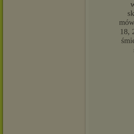
w
s
mówi
18, 
śmi