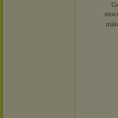
Go
mocn
miło