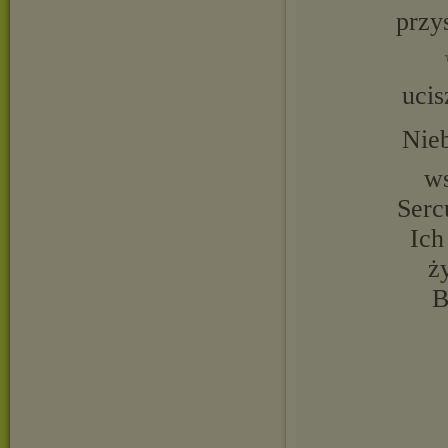
przys
ucis
Nieb
ws
Serc
Ich
ż
B