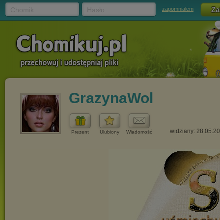
Chomik
Hasło
zapomniałem
GrazynaWol
widziany: 28.05.2
Prezent
Ulubiony
Wiadomość