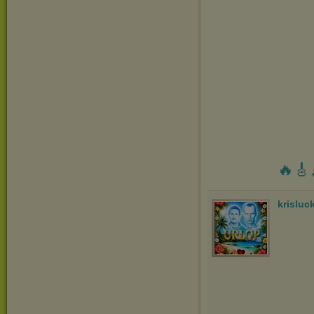
🔥🎸
krisluc