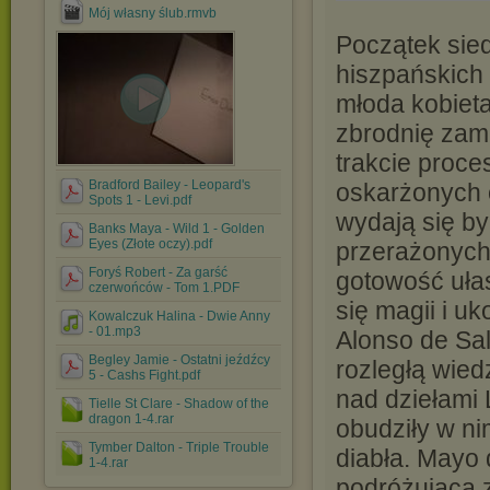
Mój własny ślub.rmvb
Początek sie
hiszpańskich
młoda kobieta
zbrodnię zami
trakcie proce
Bradford Bailey - Leopard's
oskarżonych o
Spots 1 - Levi.pdf
wydają się by
Banks Maya - Wild 1 - Golden
Eyes (Złote oczy).pdf
przerażonych
Foryś Robert - Za garść
gotowość uła
czerwońców - Tom 1.PDF
się magii i 
Kowalczuk Halina - Dwie Anny
- 01.mp3
Alonso de Sal
Begley Jamie - Ostatni jeźdźcy
rozległą wied
5 - Cashs Fight.pdf
nad dziełami 
Tielle St Clare - Shadow of the
dragon 1-4.rar
obudziły w ni
Tymber Dalton - Triple Trouble
diabła. Mayo
1-4.rar
podróżująca z