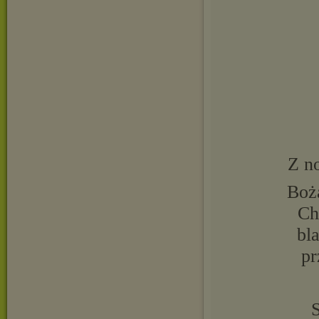
Z n
Boż
Ch
bl
pr
S