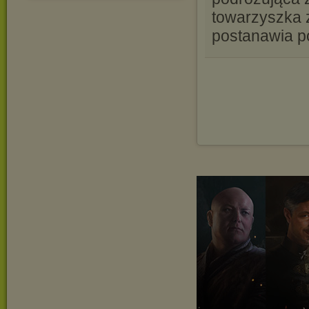
towarzyszka z
postanawia p