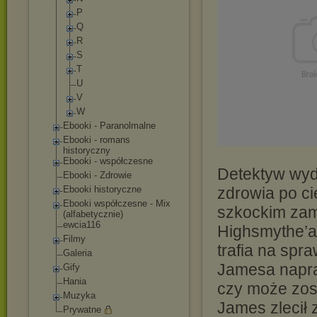
P
Q
R
S
T
U
V
W
Ebooki - Paranolmalne
Ebooki - romans
historyczny
Ebooki - współczesne
Detektyw wydz
Ebooki - Zdrowie
Ebooki historyczne
zdrowia po ci
Ebooki współczesne - Mix
szkockim zam
(alfabetycznie)
ewcia116
Highsmythe’a
Filmy
trafia na spr
Galeria
Jamesa napr
Gify
Hania
czy może zos
Muzyka
James zlecił 
Prywatne