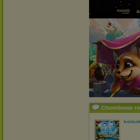
Chomikowe r
krisluc