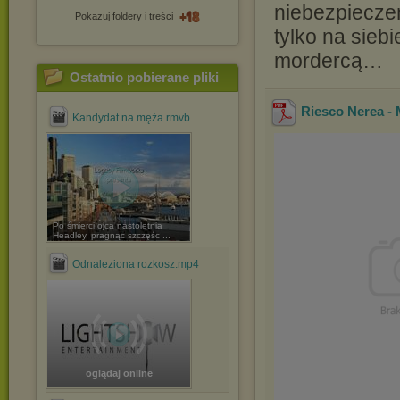
niebezpieczeńs
Pokazuj foldery i treści
tylko na sie
mordercą…
Ostatnio pobierane pliki
Riesco Nerea - 
Kandydat na męża.rmvb
Po śmierci ojca nastoletnia
Headley, pragnąc szczęśc ...
Odnaleziona rozkosz.mp4
oglądaj online