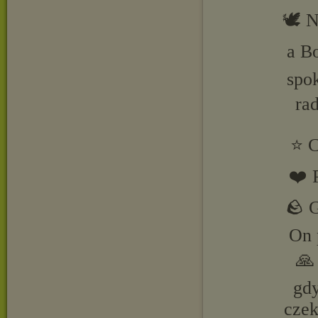
🕊️ 
a B
spok
ra
⭐ C
❤️ 
🪨 G
On 
🙏
gdy
czek