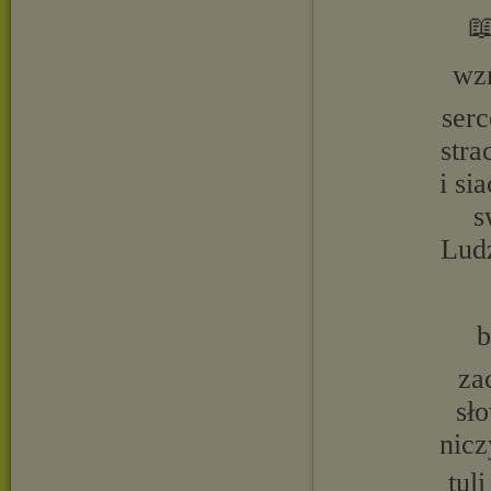

wzn
serc
stra
i si
s
Ludz
b
za
sło
nicz
tul