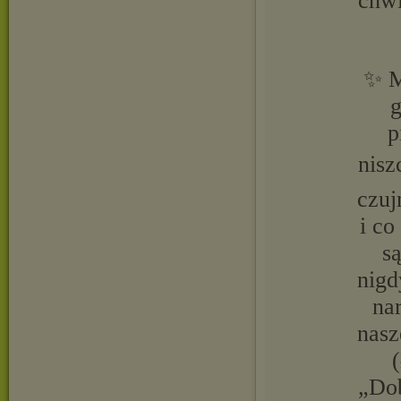
chwi
✨ M
g
p
nisz
czuj
i co
s
nigd
na
nasz
„Dob