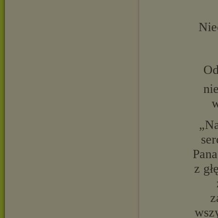
Nie
Od
ni
w
„Na
ser
Pana
z gł
z
wszy