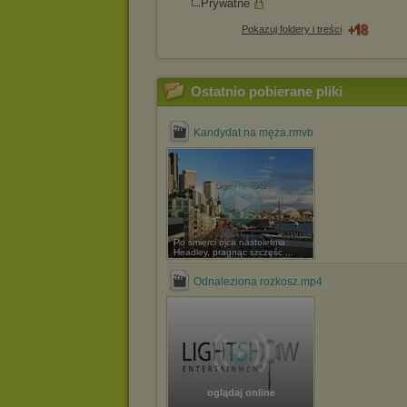
Prywatne
Pokazuj foldery i treści
Ostatnio pobierane pliki
Kandydat na męża.rmvb
Po śmierci ojca nastoletnia
Headley, pragnąc szczęśc ...
Odnaleziona rozkosz.mp4
oglądaj online