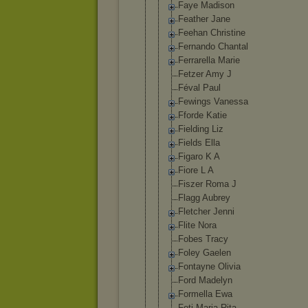
Faye Madison
Feather Jane
Feehan Christine
Fernando Chantal
Ferrarella Marie
Fetzer Amy J
Féval Paul
Fewings Vanessa
Fforde Katie
Fielding Liz
Fields Ella
Figaro K A
Fiore L A
Fiszer Roma J
Flagg Aubrey
Fletcher Jenni
Flite Nora
Fobes Tracy
Foley Gaelen
Fontayne Olivia
Ford Madelyn
Formella Ewa
Foti Maria Rita