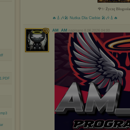
🌹✨ Życzę Błogosł
🔥🎸🎶🎤 Nutka Dla Ciebie 🎤🎶🎸🔥
AM_AM
napisano 8.06.2026 04:00
df
 1.PDF
1.mp3
rar