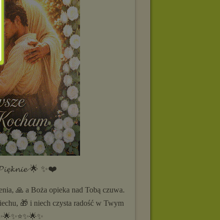
𝓲𝓮̨𝓴𝓷𝓲𝓮 🌟 ✨❤️
enia, 🙏 a Boża opieka nad Tobą czuwa.
piechu, 🎁 i niech czysta radość w Twym
i. ✨🌟✨⭐✨🌟✨