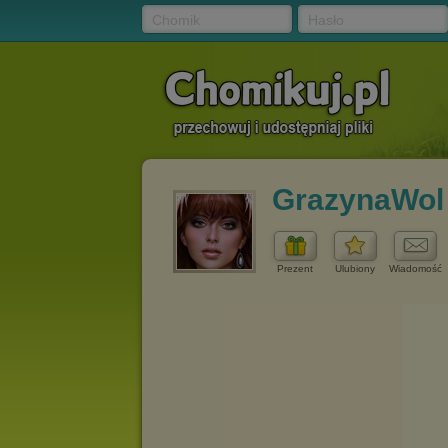
Chomik
Hasło
GrazynaWol
Prezent
Ulubiony
Wiadomość