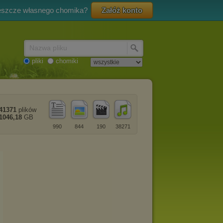
eszcze własnego chomika?
Załóż konto
Nazwa pliku
pliki
chomiki
41371
plików
1046,18
GB
990
844
190
38271