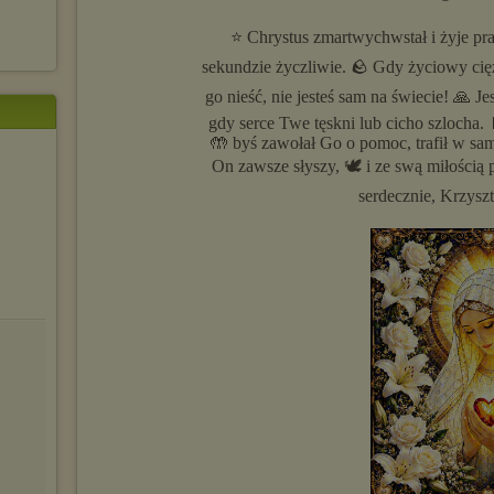
⭐ Chrystus zmartwychwstał i żyje pr
sekundzie życzliwie. 🪨 Gdy życiowy cię
go nieść, nie jesteś sam na świecie! 🙏 Je
gdy serce Twe tęskni lub cicho szlocha. 
🤲 byś zawołał Go o pomoc, trafił w s
On zawsze słyszy, 🕊️ i ze swą miłością
serdecznie, Krzy