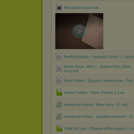
Mój własny ślub.rmvb
Bradford Bailey - Leopard's Spots 1 - Levi.p
Banks Maya - Wild 1 - Golden Eyes (Złote
oczy).pdf
Foryś Robert - Za garść czerwońców - Tom
Tymber Dalton - Triple Trouble 1-4.rar
Kowalczuk Halina - Dwie Anny - 01.mp3
Kowalczuk Halina - Egipskie marzenie - 0
Tielle St Clare - Shadow of the dragon 1-4.