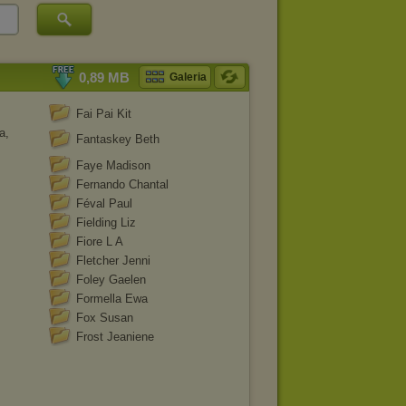
0,89 MB
Galeria
Fai Pai Kit
a,
Fantaskey Beth
Faye Madison
Fernando Chantal
Féval Paul
Fielding Liz
Fiore L A
Fletcher Jenni
Foley Gaelen
Formella Ewa
Fox Susan
Frost Jeaniene