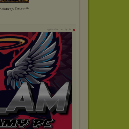
awionego Dnia✨🌹
zgłoś do usunięcia