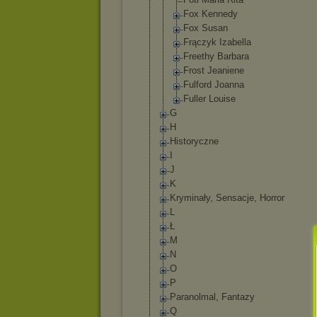
Fox Kennedy
Fox Susan
Frączyk Izabella
Freethy Barbara
Frost Jeaniene
Fulford Joanna
Fuller Louise
G
H
Historyczne
I
J
K
Kryminały, Sensacje, Horror
L
Ł
M
N
O
P
Paranolmal, Fantazy
Q