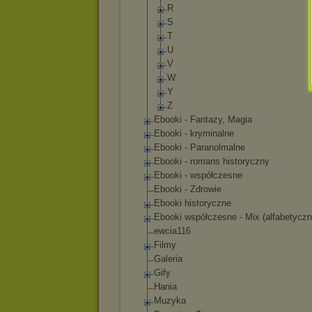
R
S
T
U
V
W
Y
Z
Ebooki - Fantazy, Magia
Ebooki - kryminalne
Ebooki - Paranolmalne
Ebooki - romans historyczny
Ebooki - współczesne
Ebooki - Zdrowie
Ebooki historyczne
Ebooki współczesne - Mix (alfabetyczn
ewcia116
Filmy
Galeria
Gify
Hania
Muzyka