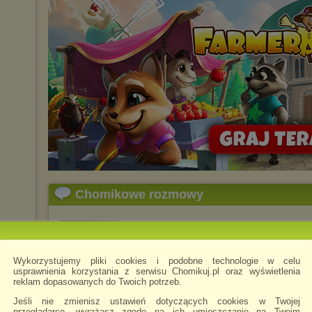
Chomikowe rozmowy
krisluck60
napisano 5.06.2026 05:48
Wykorzystujemy pliki cookies i podobne technologie w celu
usprawnienia korzystania z serwisu Chomikuj.pl oraz wyświetlenia
reklam dopasowanych do Twoich potrzeb.
Jeśli nie zmienisz ustawień dotyczących cookies w Twojej
przeglądarce, wyrażasz zgodę na ich umieszczanie na Twoim