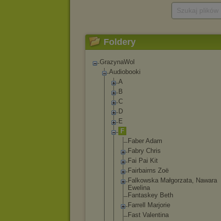
Szukaj plików
Foldery
GrazynaWol
Audiobooki
A
B
C
D
E
F
Faber Adam
Fabry Chris
Fai Pai Kit
Fairbairns Zoë
Falkowska Małgorzata, Nawara
Ewelina
Fantaskey Beth
Farrell Marjorie
Fast Valentina