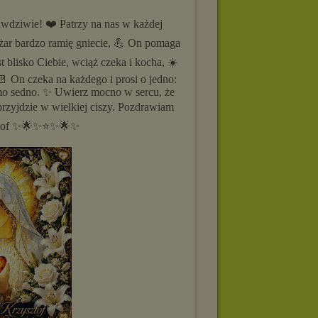
awdziwie! ❤️ Patrzy na nas w każdej
żar bardzo ramię gniecie, 💪 On pomaga
st blisko Ciebie, wciąż czeka i kocha, ☀️
🚪 On czeka na każdego i prosi o jedno:
amo sedno. ✨ Uwierz mocno w sercu, że
 przyjdzie w wielkiej ciszy. Pozdrawiam
sztof ✨🌟✨⭐✨🌟✨