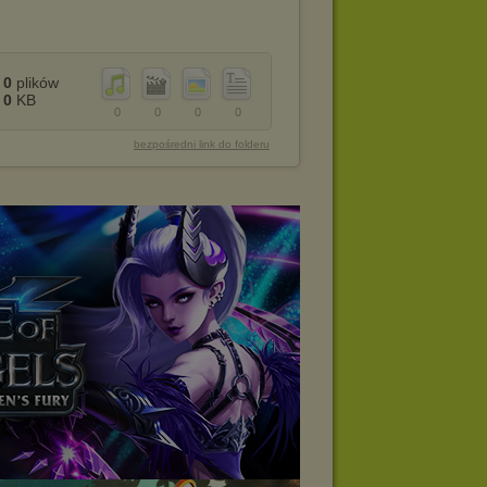
0
plików
0
KB
0
0
0
0
bezpośredni link do folderu