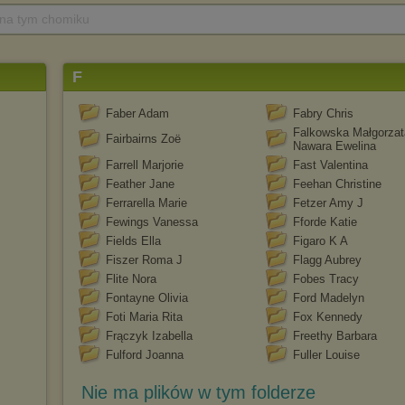
 na tym chomiku
F
Faber Adam
Fabry Chris
Falkowska Małgorzat
Fairbairns Zoë
Nawara Ewelina
Farrell Marjorie
Fast Valentina
Feather Jane
Feehan Christine
Ferrarella Marie
Fetzer Amy J
Fewings Vanessa
Fforde Katie
Fields Ella
Figaro K A
Fiszer Roma J
Flagg Aubrey
Flite Nora
Fobes Tracy
Fontayne Olivia
Ford Madelyn
Foti Maria Rita
Fox Kennedy
Frączyk Izabella
Freethy Barbara
Fulford Joanna
Fuller Louise
Nie ma plików w tym folderze