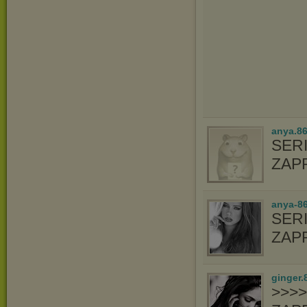
anya.8
SER
ZAP
anya-8
SER
ZAP
ginger.
>>>