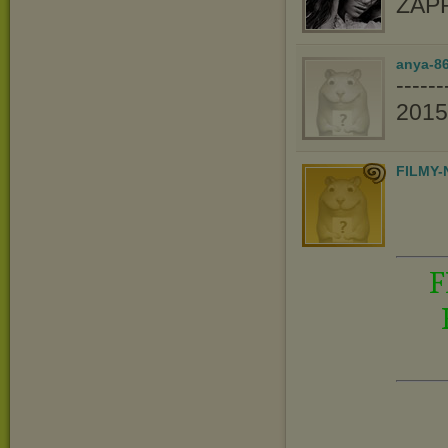
ZAP
anya-86
----
201
FILMY-
F