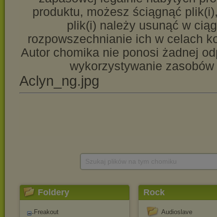
Szukaj plików na tym chomiku
Foldery
Rock
Freakout
Audioslave