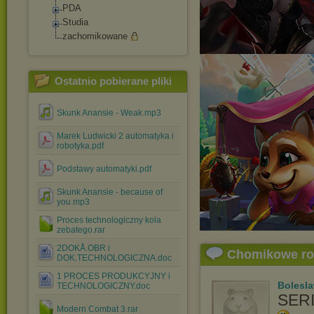
PDA
Studia
zachomikowane
Ostatnio pobierane pliki
Skunk Anansie - Weak.mp3
Marek Ludwicki 2 automatyka i
robotyka.pdf
Podstawy automatyki.pdf
Skunk Anansie - because of
you.mp3
Proces technologiczny kola
zebatego.rar
2DOKÅ.OBR i
Chomikowe r
DOK.TECHNOLOGICZNA.doc
1 PROCES PRODUKCYJNY i
Bolesl
TECHNOLOGICZNY.doc
SER
Modern Combat 3.rar