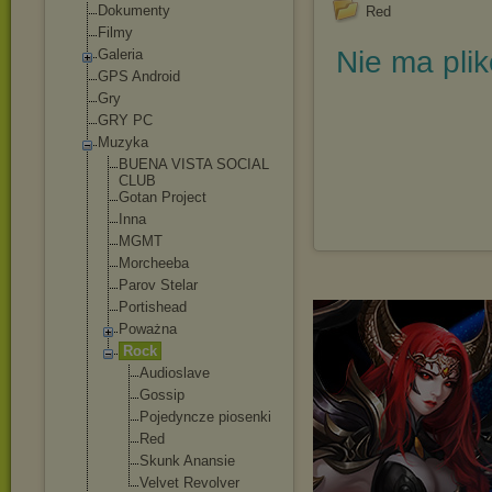
Dokumenty
Red
Filmy
Nie ma pli
Galeria
GPS Android
Gry
GRY PC
Muzyka
BUENA VISTA SOCIAL
CLUB
Gotan Project
Inna
MGMT
Morcheeba
Parov Stelar
Portishead
Poważna
Rock
Audioslave
Gossip
Pojedyncze piosenki
Red
Skunk Anansie
Velvet Revolver