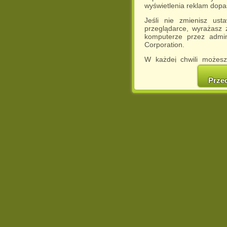
wyświetlenia reklam dop
Jeśli nie zmienisz ust
przeglądarce, wyrażasz
komputerze przez admin
Corporation.
W każdej chwili możesz
cookies w swojej przeglą
w naszej Pol
Prze
http://chomikuj.pl/Polity
Jednocześnie informuje
może spowodować ogr
Chomikuj.pl.
W przypadku braku twojej
prosimy o opuszczenie se
Wykorzystanie plików c
(dostosowanie reklam do
działań marketingowych).
Wyrażenie sprzeciwu spo
będzie dopasowana do Tw
wyświetlona przypadkowo
Istnieje możliwość zmian
sposób uniemożliwiając