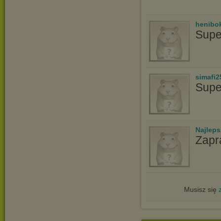
henibo
Supe
simafi2
Supe
Najlep
Zapr
Musisz się