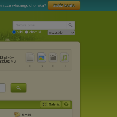
eszcze własnego chomika?
Załóż konto
Nazwa pliku
pliki
chomiki
12
plików
233,62
MB
0
8
0
0
Galeria
filmiki