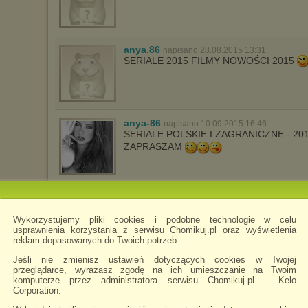
anya.86
napisano 28.08.2015 13:31
SERIALE 2015 FILMY NOWOŚCI 2015
anya-86
napisano 10.09.2015 16:46
SERIALE POLSKIE I ZAGRANICZNE - 20
ZAPRASZAM
ginger.86
napisano 18.09.2015 15:03
>>>>>SERIALE 2015
FILMY NOWOŚC
Wykorzystujemy pliki cookies i podobne technologie w celu
usprawnienia korzystania z serwisu Chomikuj.pl oraz wyświetlenia
reklam dopasowanych do Twoich potrzeb.
Jeśli nie zmienisz ustawień dotyczących cookies w Twojej
przeglądarce, wyrażasz zgodę na ich umieszczanie na Twoim
anya-86-filmy
napisano 5.10.2015 21:30
komputerze przez administratora serwisu Chomikuj.pl – Kelo
---------->SERIALE POLSKIE I ZAGRANI
Corporation.
ZAPRASZAM