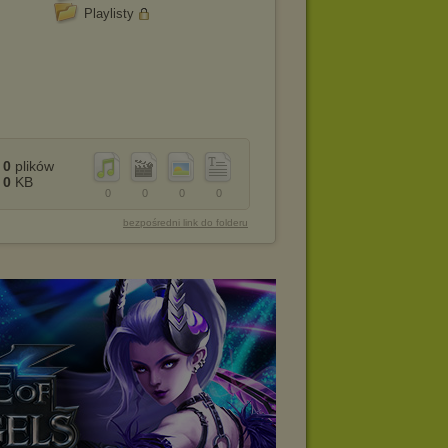
Playlisty
0
plików
0
KB
0
0
0
0
bezpośredni link do folderu