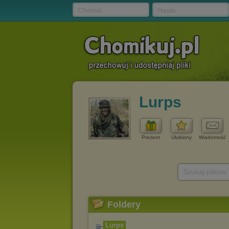
Chomik
Hasło
Lurps
Prezent
Ulubiony
Wiadomość
Szukaj plików
Foldery
Lurps