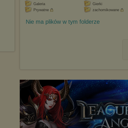
Galeria
Gierki
Prywatne
zachomikowane
Nie ma plików w tym folderze