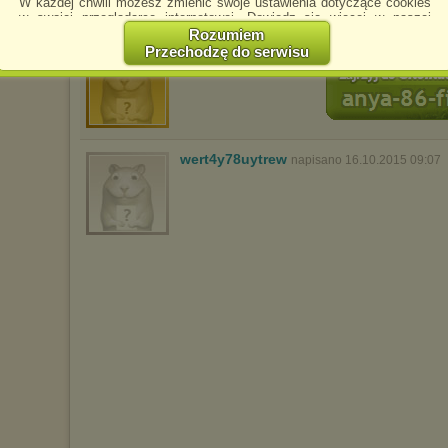
W każdej chwili możesz zmienić swoje ustawienia dotyczące cookies
w swojej przeglądarce internetowej. Dowiedz się więcej w naszej
Polityce Prywatności -
http://chomikuj.pl/PolitykaPrywatnosci.aspx
.
Rozumiem
Przechodzę do serwisu
FILMY-NOWOSCI-2016
napisano 8.10.2015
Jednocześnie informujemy że zmiana ustawień przeglądarki może
spowodować ograniczenie korzystania ze strony Chomikuj.pl.
W przypadku braku twojej zgody na akceptację cookies niestety
prosimy o opuszczenie serwisu chomikuj.pl.
Wykorzystanie plików cookies
przez
Zaufanych Partnerów
wert4y78uytrew
napisano 16.10.2015 09:07
(dostosowanie reklam do Twoich potrzeb, analiza skuteczności działań
marketingowych).
Wyrażenie sprzeciwu spowoduje, że wyświetlana Ci reklama nie
będzie dopasowana do Twoich preferencji, a będzie to reklama
wyświetlona przypadkowo.
Istnieje możliwość zmiany ustawień przeglądarki internetowej w
sposób uniemożliwiający przechowywanie plików cookies na
urządzeniu końcowym. Można również usunąć pliki cookies,
dokonując odpowiednich zmian w ustawieniach przeglądarki
internetowej.
Pełną informację na ten temat znajdziesz pod adresem
http://chomikuj.pl/PolitykaPrywatnosci.aspx
.