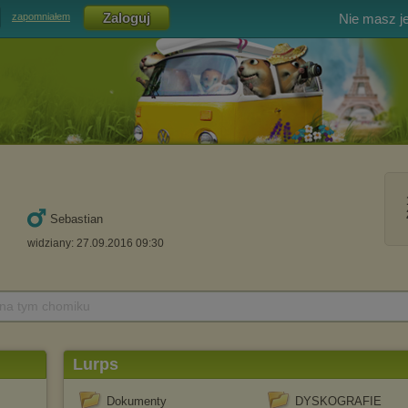
Nie masz j
zapomniałem
Sebastian
widziany: 27.09.2016 09:30
 na tym chomiku
Lurps
Dokumenty
DYSKOGRAFIE