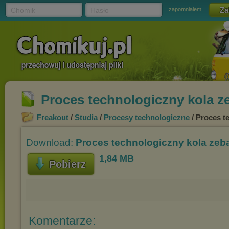
Chomik
Hasło
zapomniałem
Proces technologiczny kola z
Freakout
/
Studia
/
Procesy technologiczne
/ Proces t
Download:
Proces technologiczny kola zeba
1,84 MB
Pobierz
Komentarze: