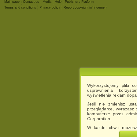
Main page
Contact us
Media
Help
Publishers Platform
Terms and conditions
Privacy policy
Report copyright infringement
Wykorzystujemy pliki c
usprawnienia korzyst
wyświetlenia reklam dop
Jeśli nie zmienisz ust
przeglądarce, wyrażasz
komputerze przez admin
Corporation.
W każdej chwili możesz
cookies w swojej przeglą