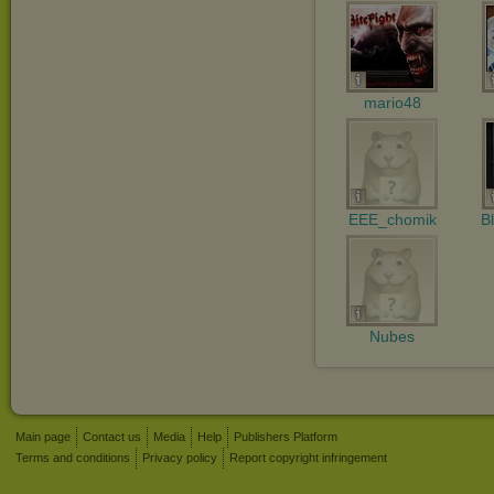
mario48
EEE_chomik
B
Nubes
Main page
Contact us
Media
Help
Publishers Platform
Terms and conditions
Privacy policy
Report copyright infringement