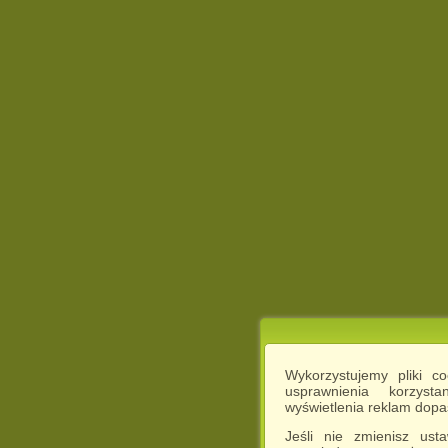
Wykorzystujemy pliki c
usprawnienia korzyst
wyświetlenia reklam dop
Jeśli nie zmienisz ust