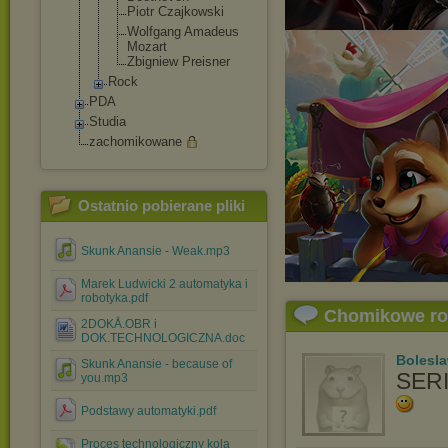
Piotr Czajkowski
Wolfgang Amadeus
Mozart
Zbigniew Preisner
Rock
PDA
Studia
zachomikowane
Ostatnio pobierane pliki
Skunk Anansie - Weak.mp3
Marek Ludwicki 2 automatyka i
robotyka.pdf
Chomikowe r
2DOKÅ.OBR i
DOK.TECHNOLOGICZNA.doc
Bolesl
Skunk Anansie - because of
SER
you.mp3
Podstawy automatyki.pdf
Proces technologiczny kola