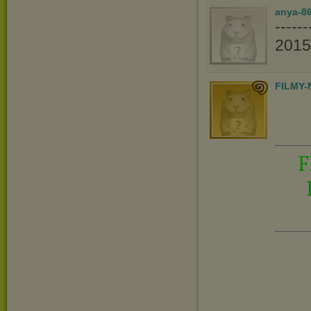
anya-86
----
201
FILMY-
F