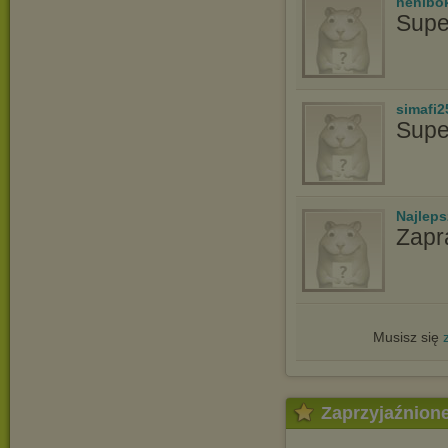
henibo
Supe
simafi2
Supe
Najlep
Zapr
Musisz się
Zaprzyjaźnion