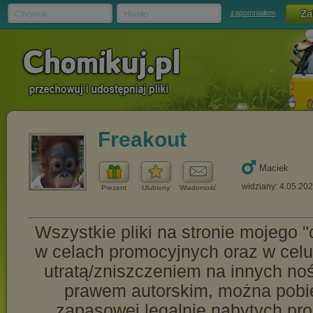
Chomik
Hasło
zapomniałem
Freakout
Maciek
widziany: 4.05.20
Prezent
Ulubiony
Wiadomość