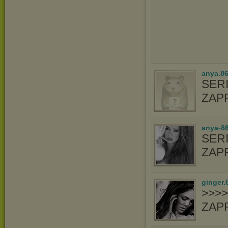
anya.8
SER
ZAP
anya-8
SER
ZAP
ginger.
>>>
ZAP