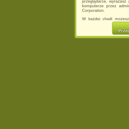
przeglądarce, wyrażasz
komputerze przez admin
Corporation.
W każdej chwili możesz
cookies w swojej przeglą
w naszej Pol
Prze
http://chomikuj.pl/Polity
Jednocześnie informuje
może spowodować ogr
Chomikuj.pl.
W przypadku braku twojej
prosimy o opuszczenie se
Wykorzystanie plików c
(dostosowanie reklam do
działań marketingowych).
Wyrażenie sprzeciwu spo
będzie dopasowana do Tw
wyświetlona przypadkowo
Istnieje możliwość zmian
sposób uniemożliwiając
urządzeniu końcowym. M
dokonując odpowiednich
internetowej.