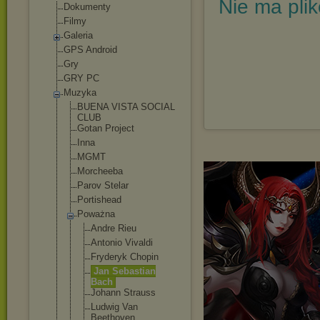
Nie ma pli
Dokumenty
Filmy
Galeria
GPS Android
Gry
GRY PC
Muzyka
BUENA VISTA SOCIAL
CLUB
Gotan Project
Inna
MGMT
Morcheeba
Parov Stelar
Portishead
Poważna
Andre Rieu
Antonio Vivaldi
Fryderyk Chopin
Jan Sebastian
Bach
Johann Strauss
Ludwig Van
Beethoven