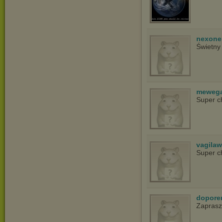
nexon
Świetny
meweg
Super c
vagila
Super c
dopore
Zapras