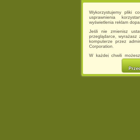
Wykorzystujemy pliki c
usprawnienia korzyst
wyświetlenia reklam dop
Jeśli nie zmienisz ust
przeglądarce, wyrażasz
komputerze przez admin
Corporation.
W każdej chwili możesz
cookies w swojej przeglą
w naszej Pol
Prze
http://chomikuj.pl/Polity
Jednocześnie informuje
może spowodować ogr
Chomikuj.pl.
W przypadku braku twojej
prosimy o opuszczenie se
Wykorzystanie plików c
(dostosowanie reklam do
działań marketingowych).
Wyrażenie sprzeciwu spo
będzie dopasowana do Tw