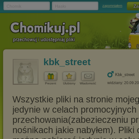
Chomik
Hasło
zapomniałem
kbk_street
Kbk_street
widziany: 20.09.2
Prezent
Ulubiony
Wiadomość