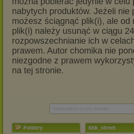
Szukaj plików na tym chomiku
Foldery
kbk_street