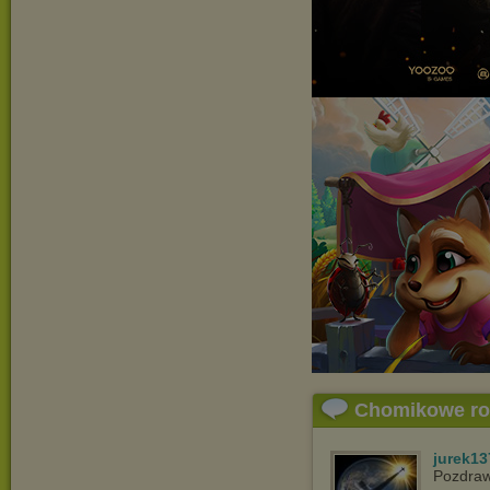
Chomikowe r
jurek13
Pozdra