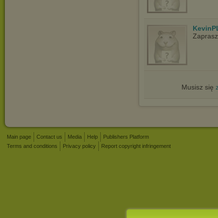
KevinP
Zapras
Musisz się
Main page
Contact us
Media
Help
Publishers Platform
Terms and conditions
Privacy policy
Report copyright infringement