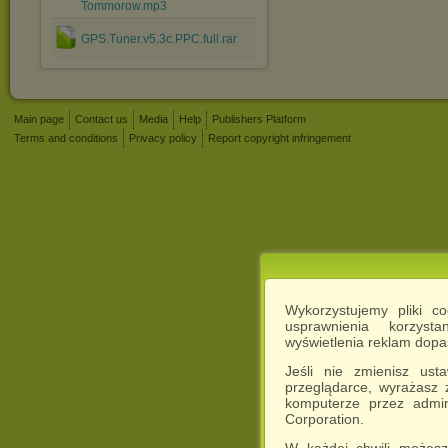
Tommorow.mp3
GPS.Tuner.v5.3c.PPC.full.rar
Main page
Contact us
Media
Help
Publishers Platform
Terms and conditions
Privacy policy
Report copyright infringement
Wykorzystujemy pliki c
usprawnienia korzyst
wyświetlenia reklam dop
Jeśli nie zmienisz ust
przeglądarce, wyrażasz
komputerze przez admin
Corporation.