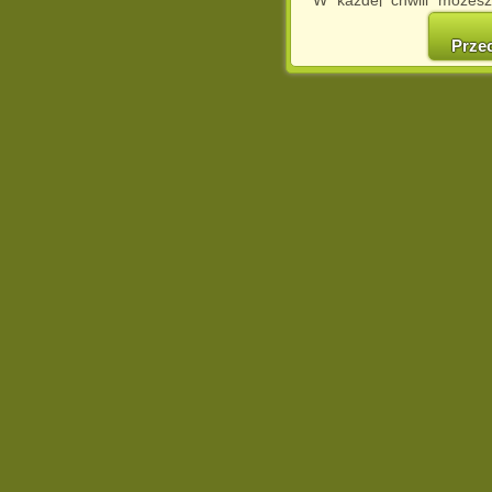
W każdej chwili możesz
cookies w swojej przeglą
w naszej Pol
Prze
http://chomikuj.pl/Polity
Jednocześnie informuje
może spowodować ogr
Chomikuj.pl.
W przypadku braku twojej
prosimy o opuszczenie se
Wykorzystanie plików c
(dostosowanie reklam do
działań marketingowych).
Wyrażenie sprzeciwu spo
będzie dopasowana do Tw
wyświetlona przypadkowo
Istnieje możliwość zmian
sposób uniemożliwiając
urządzeniu końcowym. M
dokonując odpowiednich
internetowej.
Pełną informację na 
http://chomikuj.pl/Polity