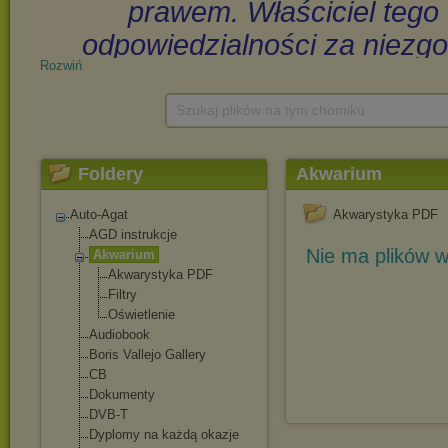
Rozwiń
Szukaj plików na tym chomiku
Foldery
Akwarium
Auto-Agat
Akwarystyka PDF
AGD instrukcje
Nie ma plików w
Akwarium
Akwarystyka PDF
Filtry
Oświetlenie
Audiobook
Boris Vallejo Gallery
CB
Dokumenty
DVB-T
Dyplomy na każdą okazje