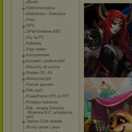
eBooki
Elektronarzędzia
Elektronika - Elektryka
Flora
GPS
GPW-Giełdowe ABC
Gry na PC
Kabarety
Klipy wideo
Komputerowe
Kosiarkii i podkaszarki
Maszyny do szycia
Modem 3G, 4G
Motoryzacyjne
Piecyki gazowe
Pliki mp3
PowerPoints PPS & PPT
Przepisy kulinarne
Rak - terapia Gersona
,Witamina B17, amigdalina,
letril
Telefon GSM dodatki
Wzory umów i pism