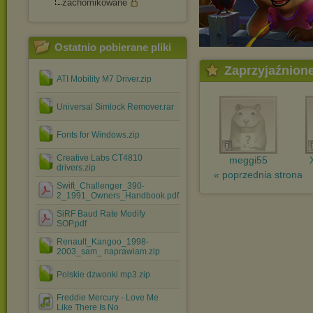
zachomikowane
Ostatnio pobierane pliki
Zaprzyjaźnion
ATI Mobility M7 Driver.zip
Universal Simlock Remover.rar
Fonts for Windows.zip
Creative Labs CT4810
meggi55
drivers.zip
« poprzednia strona
Swift_Challenger_390-
2_1991_Owners_Handbook.pdf
SiRF Baud Rate Modify
SOP.pdf
Renault_Kangoo_1998-
2003_sam_ naprawiam.zip
Polskie dzwonki mp3.zip
Freddie Mercury - Love Me
Like There Is No