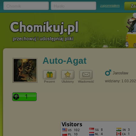
Chomik
Hasło
zapomniałem
Auto-Agat
Jarosław
widziany: 1.03.20
Prezent
Ulubiony
Wiadomość