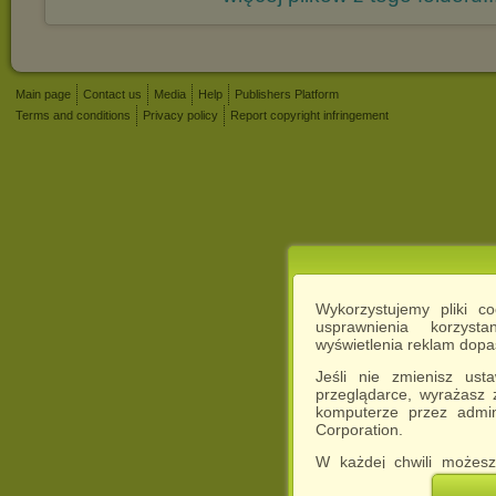
Main page
Contact us
Media
Help
Publishers Platform
Terms and conditions
Privacy policy
Report copyright infringement
Wykorzystujemy pliki c
usprawnienia korzyst
wyświetlenia reklam dop
Jeśli nie zmienisz ust
przeglądarce, wyrażasz
komputerze przez admin
Corporation.
W każdej chwili możesz
cookies w swojej przeglą