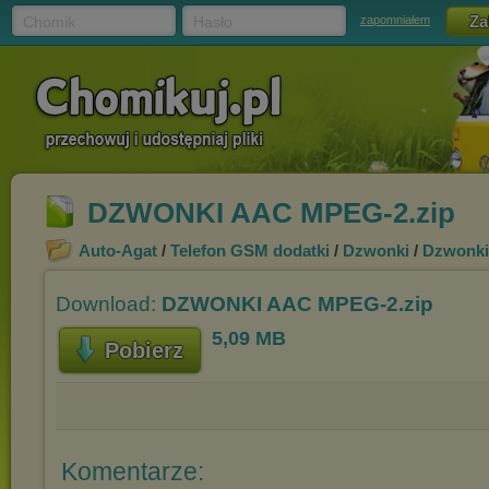
Chomik
Hasło
zapomniałem
DZWONKI AAC MPEG-2.zip
Auto-Agat
/
Telefon GSM dodatki
/
Dzwonki
/
Dzwonk
Download:
DZWONKI AAC MPEG-2.zip
5,09 MB
Pobierz
Komentarze: