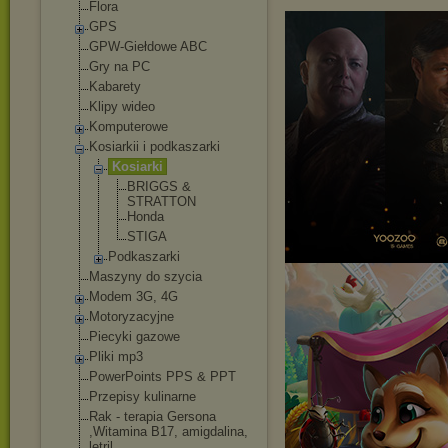
Flora
GPS
GPW-Giełdowe ABC
Gry na PC
Kabarety
Klipy wideo
Komputerowe
Kosiarkii i podkaszarki
Kosiarki
BRIGGS &
STRATTON
Honda
STIGA
Podkaszarki
Maszyny do szycia
Modem 3G, 4G
Motoryzacyjne
Piecyki gazowe
Pliki mp3
PowerPoints PPS & PPT
Przepisy kulinarne
Rak - terapia Gersona
,Witamina B17, amigdalina,
letril