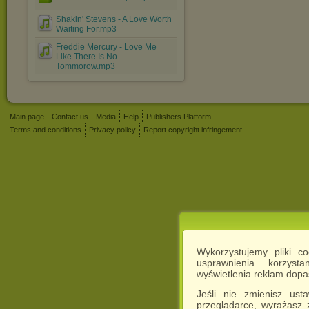
Shakin' Stevens - A Love Worth
Waiting For.mp3
Freddie Mercury - Love Me
Like There Is No
Tommorow.mp3
Main page
Contact us
Media
Help
Publishers Platform
Terms and conditions
Privacy policy
Report copyright infringement
Wykorzystujemy pliki c
usprawnienia korzyst
wyświetlenia reklam dop
Jeśli nie zmienisz ust
przeglądarce, wyrażasz