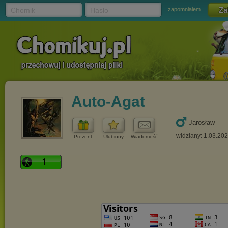
Chomik
Hasło
zapomniałem
Auto-Agat
Jarosław
widziany: 1.03.20
Prezent
Ulubiony
Wiadomość