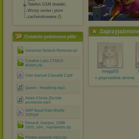
Telefon GSM dodatki
Wzory umów i pism
zachomikowane
Zaprzyjaźnion
Ostatnio pobierane pliki
Universal Simlock Remover.rar
Creative Labs CT4810
drivers.zip
meggi55
User manual Cascade 2.pdf
« poprzednia strona
Queen - Headlong.mp3
Adam Chrola-Złociste
promienie.mp3
SiRF Baud Rate Modify
SOP.pdf
Renault_Kangoo_1998-
2003_sam_ naprawiam.zip
Polskie dzwonki mp3.zip