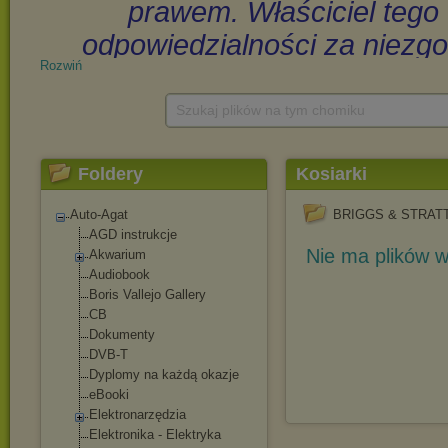
Rozwiń
Szukaj plików na tym chomiku
Foldery
Kosiarki
Auto-Agat
BRIGGS & STRAT
AGD instrukcje
Nie ma plików w
Akwarium
Audiobook
Boris Vallejo Gallery
CB
Dokumenty
DVB-T
Dyplomy na każdą okazje
eBooki
Elektronarzędzia
Elektronika - Elektryka