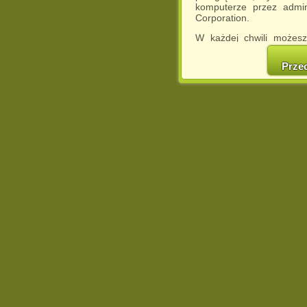
komputerze przez admin
Corporation.
W każdej chwili możesz
cookies w swojej przeglą
w naszej Pol
Prze
http://chomikuj.pl/Polity
Jednocześnie informuje
może spowodować ogr
Chomikuj.pl.
W przypadku braku twojej
prosimy o opuszczenie se
Wykorzystanie plików c
(dostosowanie reklam do
działań marketingowych).
Wyrażenie sprzeciwu spo
będzie dopasowana do Tw
wyświetlona przypadkowo
Istnieje możliwość zmian
sposób uniemożliwiając
urządzeniu końcowym. M
dokonując odpowiednich
internetowej.