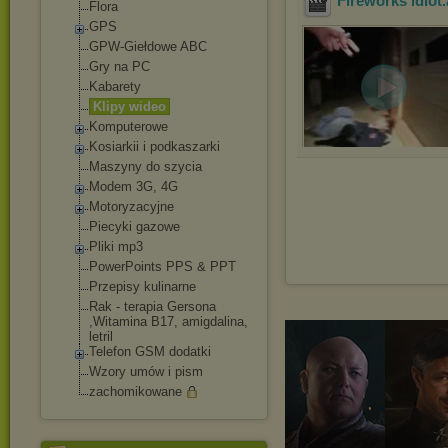
Fireworks idiot
Flora
GPS
GPW-Giełdowe ABC
Gry na PC
Kabarety
Klipy wideo
Komputerowe
Kosiarkii i podkaszarki
Maszyny do szycia
Modem 3G, 4G
Motoryzacyjne
Piecyki gazowe
Pliki mp3
PowerPoints PPS & PPT
Przepisy kulinarne
Rak - terapia Gersona
,Witamina B17, amigdalina,
letril
Telefon GSM dodatki
Wzory umów i pism
zachomikowane