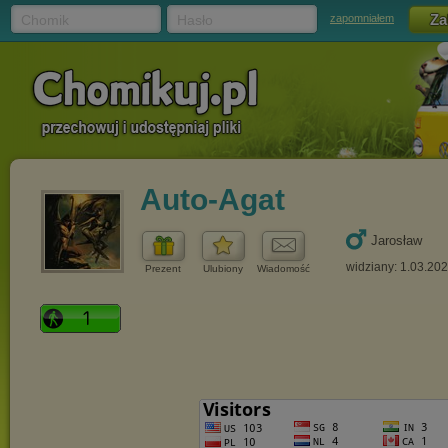
Chomik
Hasło
zapomniałem
Auto-Agat
Jarosław
widziany: 1.03.20
Prezent
Ulubiony
Wiadomość