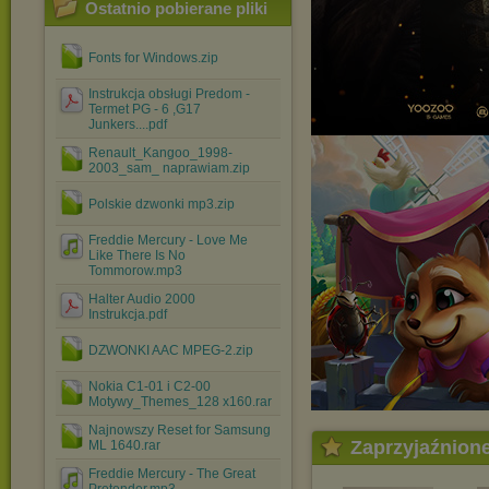
Ostatnio pobierane pliki
Fonts for Windows.zip
Instrukcja obsługi Predom -
Termet PG - 6 ,G17
Junkers....pdf
Renault_Kangoo_1998-
2003_sam_ naprawiam.zip
Polskie dzwonki mp3.zip
Freddie Mercury - Love Me
Like There Is No
Tommorow.mp3
Halter Audio 2000
Instrukcja.pdf
DZWONKI AAC MPEG-2.zip
Nokia C1-01 i C2-00
Motywy_Themes_128 x160.rar
Najnowszy Reset for Samsung
Zaprzyjaźnion
ML 1640.rar
Freddie Mercury - The Great