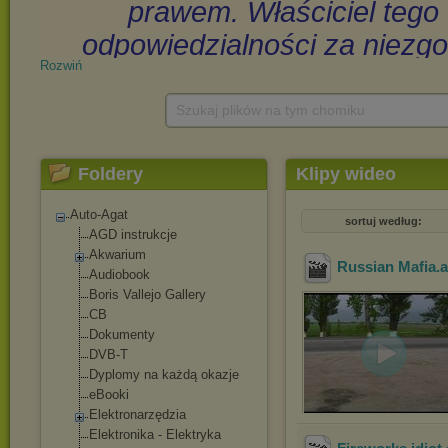
Rozwiń
Szukaj plików na tym chomiku
Foldery
Klipy wideo
Auto-Agat
sortuj według:
AGD instrukcje
Akwarium
Russian Mafia
.
Audiobook
Boris Vallejo Gallery
CB
Dokumenty
DVB-T
Dyplomy na każdą okazje
eBooki
Elektronarzędzia
Elektronika - Elektryka