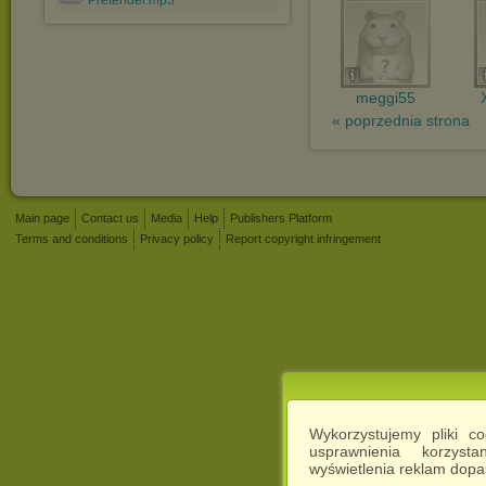
Pretender.mp3
meggi55
« poprzednia strona
Main page
Contact us
Media
Help
Publishers Platform
Terms and conditions
Privacy policy
Report copyright infringement
Wykorzystujemy pliki c
usprawnienia korzyst
wyświetlenia reklam dop