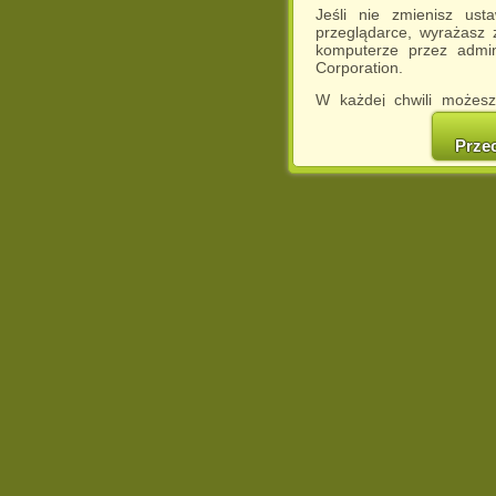
Jeśli nie zmienisz ust
przeglądarce, wyrażasz
komputerze przez admin
Corporation.
W każdej chwili możesz
cookies w swojej przeglą
w naszej Pol
Prze
http://chomikuj.pl/Polity
Jednocześnie informuje
może spowodować ogr
Chomikuj.pl.
W przypadku braku twojej
prosimy o opuszczenie se
Wykorzystanie plików c
(dostosowanie reklam do
działań marketingowych).
Wyrażenie sprzeciwu spo
będzie dopasowana do Tw
wyświetlona przypadkowo
Istnieje możliwość zmian
sposób uniemożliwiając
urządzeniu końcowym. M
dokonując odpowiednich