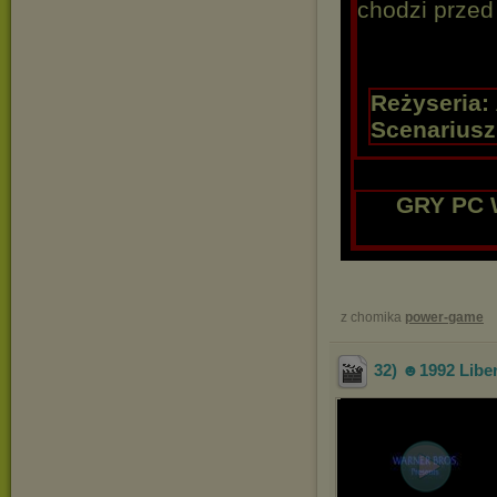
chodzi przed
Reżyseria:
Scenariusz
GRY PC 
z chomika
power-game
32) ☻1992 Liber