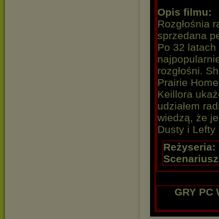
Opis filmu:
Rozgłośnia r
sprzedana pe
Po 32 latach
najpopularnie
rozgłośni. S
Prairie Hom
Keillora ukaż
udziałem rad
wiedzą, że je
Dusty i Lefty
Reżyseria:
Scenariusz
GRY PC 