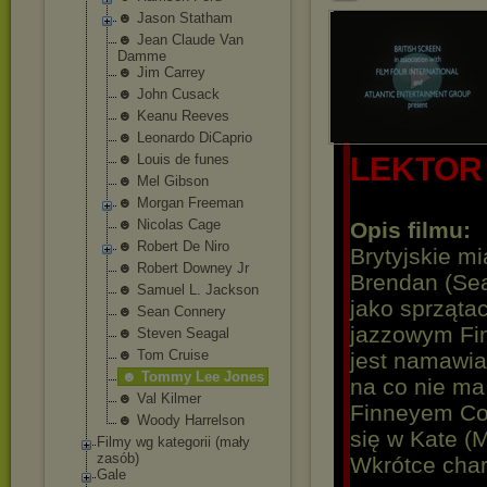
☻ Jason Statham
☻ Jean Claude Van
Damme
☻ Jim Carrey
☻ John Cusack
☻ Keanu Reeves
☻ Leonardo DiCaprio
☻ Louis de funes
LEKTOR
☻ Mel Gibson
☻ Morgan Freeman
☻ Nicolas Cage
Opis filmu:
☻ Robert De Niro
Brytyjskie m
☻ Robert Downey Jr
Brendan (Se
☻ Samuel L. Jackson
jako sprzątac
☻ Sean Connery
jazzowym Fin
☻ Steven Seagal
☻ Tom Cruise
jest namawia
☻ Tommy Lee Jones
na co nie ma
☻ Val Kilmer
Finneyem Co
☻ Woody Harrelson
się w Kate (M
Filmy wg kategorii (mały
zasób)
Wkrótce char
Gale