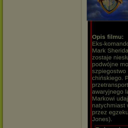
Opis filmu:
Eks-komando
Mark Sherida
zostaje nies
podwójne mo
szpiegostwo 
chińskiego. 
przetranspor
awaryjnego l
Markowi udaj
natychmiast 
przez egzek
Jones).