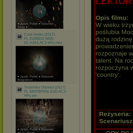
LEKTOR
Opis filmu:
W wieku trzy
● Język: Polski ● Gatunek:
Akcja ● ...
poślubia Moo
Czas mroku (2017)
dużą rodzinę.
PL.SUBBED.WEB-
DL.H264.AC3-HFu.mkv
prowadzenie
rozpoznaje w
talent. Na ro
rozpoczyna w
'country'.
● Język: Polski ● Gatunek:
Biograficzn ...
Trojańska Odyseja [2017]
PL.480P.BRRip.XviD.AC3-
HFu.avi
Reżyseria:
Scenariusz
● Język: Polski ● Gatunek:
Akcja, Przyg ...