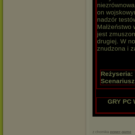
niezrównowa
on wojskowy
nadzór test
Małżeństwo 
jest zmuszone
drugiej. W n
znudzona i 
Reżyseria:
Scenariusz
GRY PC 
z chomika
power-game