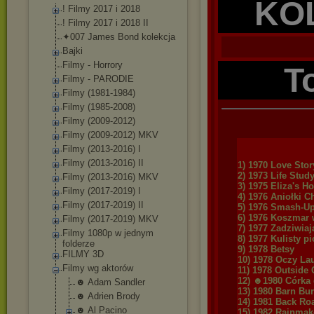
KO
! Filmy 2017 i 2018
! Filmy 2017 i 2018 II
✦007 James Bond kolekcja
Bajki
Filmy - Horrory
T
Filmy - PARODIE
Filmy (1981-1984)
Filmy (1985-2008)
Filmy (2009-2012)
Filmy (2009-2012) MKV
Filmy (2013-2016) I
Filmy (2013-2016) II
1) 1970 Love Stor
2) 1973 Life Stud
Filmy (2013-2016) MKV
3) 1975 Eliza's H
Filmy (2017-2019) I
4) 1976 Aniołki C
Filmy (2017-2019) II
5) 1976 Smash-Up 
6) 1976 Koszmar 
Filmy (2017-2019) MKV
7) 1977 Zadziwia
Filmy 1080p w jednym
8) 1977 Kulisty p
folderze
9) 1978 Betsy
FILMY 3D
10) 1978 Oczy La
Filmy wg aktorów
11) 1978 Outside
12) ☻1980 Córka 
☻ Adam Sandler
13) 1980 Barn Bu
☻ Adrien Brody
14) 1981 Back Ro
☻ Al Pacino
15) 1982 Rainmak