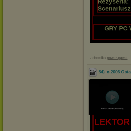
Reżyseria:
Scenariusz
GRY PC 
z chomika
power-game
54) ☻2006 Ostat
LEKTOR