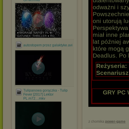
utalentowany
GHW.rmvb
odważni i szy
Powszechnie 
oni utorują 
Perspektywa 
● WGRANE NAPISY PL ●
miał inne pl
GATUNEK: THRILLER ● RO ...
lat później a
autostopem przez galaktyke.avi
które mogą g
Deadlus. Po 
Reżyseria:
Scenariusz
Tulipanowa gorączka - Tulip
GRY PC 
Fever [2017] Lektor
PL.m72....mkv
z chomika
power-game