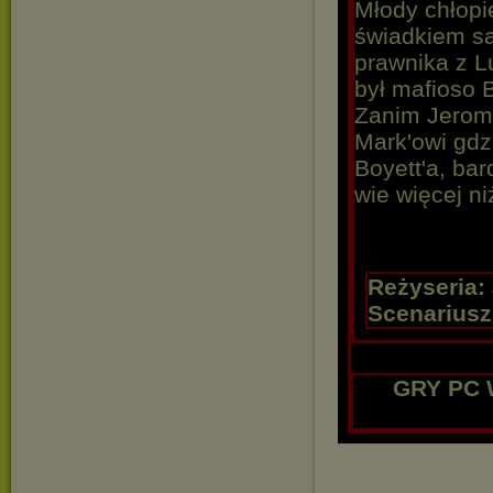
Młody chłopi
świadkiem s
prawnika z Lu
był mafioso 
Zanim Jerome
Mark'owi gdz
Boyett'a, bar
wie więcej ni
Reżyseria:
Scenariusz
GRY PC 