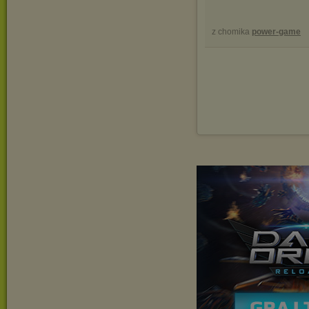
z chomika
power-game