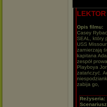
LEKTOR
Opis filmu:
Casey Ryback
SEAL, który 
USS Missouri
zamierzają ś
kapitana Ada
zespół prowa
Playboya Jor
zatańczyć. A
niespodziank
zabija go,
Reżyseria:
Scenariusz