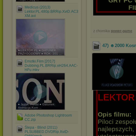
GRY PC 
F
Medicus (2013)
Lektor.PL.480p.BRRip.XviD.AC3-
XM.avi
z chomika
power-game
47) ☻2000 Kosm
● LEKTOR PL ● GATUNEK
PRZYGODOWY ● ROK: 201 ...
Emotki.Film [2017]
Dubbing.PL.BRRip.xH264.AAC-
HFu.mkv
LEKTOR
● Język: Polski ● Gatunek:
Animacja,Kom ...
Opis filmu:
Adobe Photoshop Lightroom
CC.zip
Piloci zespoł
Ślepa - Blind (2011)
najlepszych, 
PLSUBBED.DVDRip.XviD-