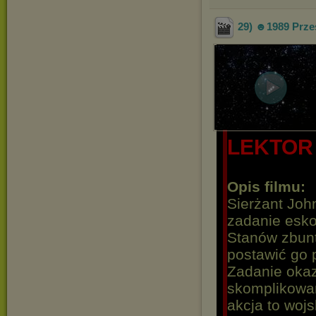
29) ☻1989 Prze
LEKTOR
Opis filmu:
Sierżant Joh
zadanie esko
Stanów zbunt
postawić go
Zadanie okaz
skomplikowan
akcja to woj