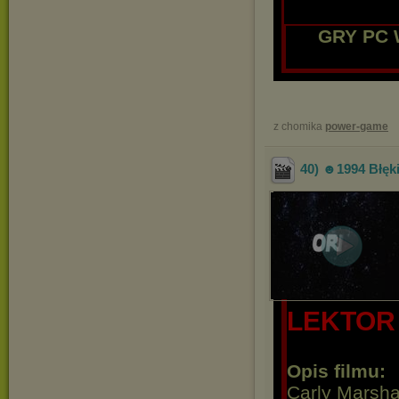
GRY PC 
z chomika
power-game
40) ☻1994 Błęki
LEKTOR
Opis filmu:
Carly Marshal