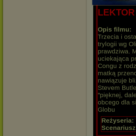
LEKTOR
Opis filmu:
Trzecia i ost
trylogii wg O
prawdziwa. 
uciekająca p
Congu z rodz
matką przeno
nawiązuje bl
Stevem Butle
"pięknej, dal
obcego dla si
Globu
Reżyseria:
Scenariusz