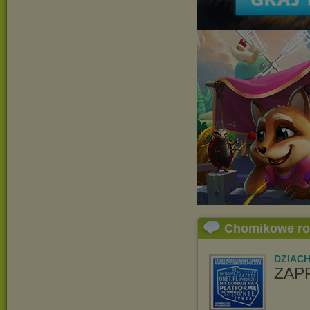
Chomikowe r
DZIAC
ZAP