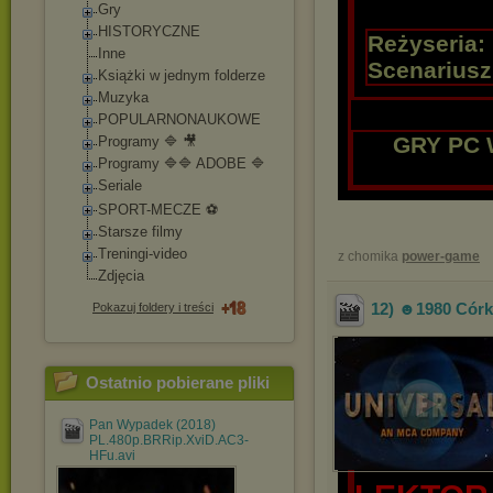
Gry
HISTORYCZNE
Reżyseria:
Inne
Scenariusz
Książki w jednym folderze
Muzyka
POPULARNONAUKOWE
GRY PC 
Programy 🔷 🎥
Programy 🔷🔷 ADOBE 🔷
Seriale
SPORT-MECZE ⚽
Starsze filmy
Treningi-video
z chomika
power-game
Zdjęcia
12) ☻1980 Córk
Pokazuj foldery i treści
Ostatnio pobierane pliki
Pan Wypadek (2018)
PL.480p.BRRip.XviD.AC3-
HFu.avi