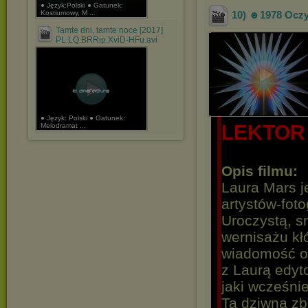
● Język:Polski ● Gatunek:
Kostiumowy, M ...
10) ☻1978 Oczy
Tamte dni, tamte noce [2017]
PL.LQ.BRRip.XviD-HFu.avi
● Język: Polski ● Gatunek:
LEKTOR
Melodramat ...
Opis filmu:
Laura Mars j
artystów-fot
Uroczystą, s
wernisażu kł
wiadomość o 
z Laurą edyto
jaki wcześni
Ta dziwna zbi