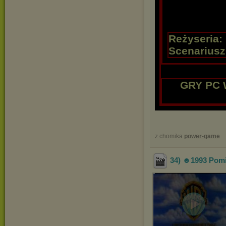
Reżyseria:
Scenariusz
GRY PC 
z chomika
power-game
34) ☻1993 Pomi