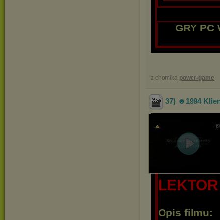
GRY PC 
z chomika
power-game
37) ☻1994 Klien
LEKTOR
Opis filmu: