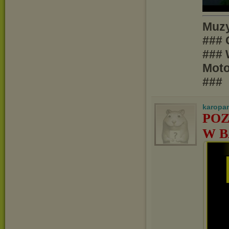
Muzy
### 
### 
Moto
###
karopa
POZ
W B