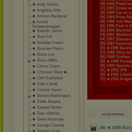
16) 1982 Pieśń ka
☻ Andy Garcia
17) 1983 Dzikie w
☻ Angelina Jolie
18) 1984 Cat on a
☻ Antonio Banderas
19) 1984 River Ra
20) 1986 Yuri No
☻ Arnold
21) 1986 Park Is 
Schwarzenegger
22) 1986 Wschód
☻ Belushi James
23) 1987 Wielkie 
☻ Brad Pitt
24) 1987 Złamane
☻ Brendan Fraser
25) 1987 Kwiecie
26) ☻1988 Burzli
☻ Brosnan Pierce
27) 1988 Obcy na
☻ Bruce Lee
28) 1988 Gotham
☻ Bruce Willis
29) ☻1989 Przesy
30) 1990 Ogniste 
☻ Chevy Chase
31) ☻1991 JFK
☻ Christian Slater☻
32) ☻1992 Libera
☻ Clint Eastwood
33) ☻1993 Ściga
☻ Colin Farrell
☻ Costner Kevin
☻ Denzel Washington
☻ Eddie Murphy
☻ Edward Norton
☻ Gary Oldman
sortuj według:
☻ Gene Hackman
☻ George Clooney
26) ☻1988 Burzl
☻ Harrison Ford