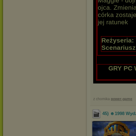
Maggie - doj
ojca. Zmienia
córka zostaj
jej ratunek
Reżyseria:
Scenariusz
GRY PC 
z chomika
power-game
45) ☻1998 Wydz