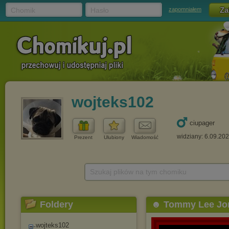
Chomik
Hasło
zapomniałem
wojteks102
ciupager
widziany: 6.09.20
Prezent
Ulubiony
Wiadomość
Szukaj plików na tym chomiku
Foldery
☻ Tommy Lee Jo
wojteks102