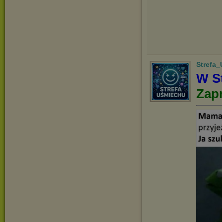
Strefa
W St
Zap