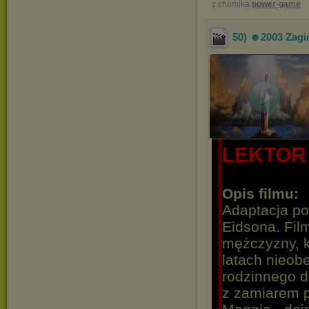
z chomika
power-game
50) ☻2003 Zagi
LEKTOR
Opis filmu:
Adaptacja p
Eidsona. Fil
mężczyzny, k
latach nieob
rodzinnego
z zamiarem p