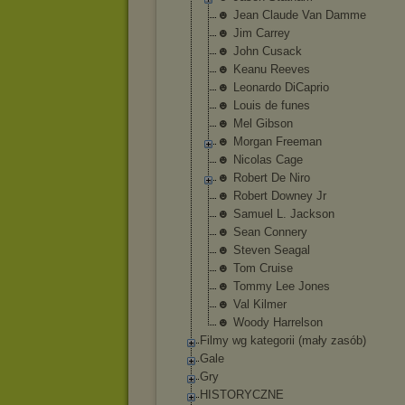
☻ Jean Claude Van Damme
☻ Jim Carrey
☻ John Cusack
☻ Keanu Reeves
☻ Leonardo DiCaprio
☻ Louis de funes
☻ Mel Gibson
☻ Morgan Freeman
☻ Nicolas Cage
☻ Robert De Niro
☻ Robert Downey Jr
☻ Samuel L. Jackson
☻ Sean Connery
☻ Steven Seagal
☻ Tom Cruise
☻ Tommy Lee Jones
☻ Val Kilmer
☻ Woody Harrelson
Filmy wg kategorii (mały zasób)
Gale
Gry
HISTORYCZNE