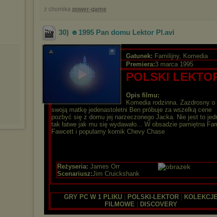
z chomika
power-game
30) ☻1995 Pan domu Lektor Pl
.avi
Gatunek:
Familijny, Komedia
Premiera:
3 marca 1995
POLSKI LEKTO
Opis filmu:
Komedia rodzinna. Zazdrosny o
swoją matkę jedenastoletni Ben próbuje za wszelką cene
pozbyć się z domu jej narzeczonego Jacka. Nie jest to jed
tak łatwe jak mu się wydawało... W obsadzie pamiętna Far
Fawcett i popularny komik Chevy Chase
Reżyseria:
James Orr
Scenariusz:
Jim Cruickshank
GRY PC W 1 PLIKU
|
POLSKI-LEKTOR
|
KOLEKCJ
FILMOWE
|
DISCOVERY