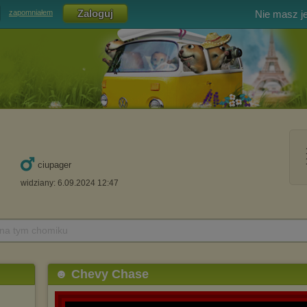
Nie masz j
zapomniałem
ciupager
widziany: 6.09.2024 12:47
 na tym chomiku
☻ Chevy Chase