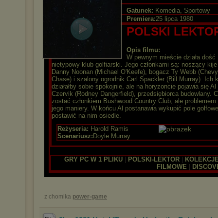
Gatunek:
Komedia, Sportowy
Premiera:
25 lipca 1980
POLSKI LEKTO
Opis filmu:
W pewnym mieście działa dość
nietypowy klub golfiarski. Jego członkami są: noszący kije
Danny Noonan (Michael O'Keefe), bogacz Ty Webb (Chevy
Chase) i szalony ogrodnik Carl Spackler (Bill Murray). Ich 
działałby sobie spokojnie, ale na horyzoncie pojawia się Al
Czervik (Rodney Dangerfield), przedsiębiorca budowlany. 
zostać członkiem Bushwood Country Club, ale problemem
jego maniery. W końcu Al postanawia wykupić pole golfowe
postawić na nim osiedle.
Reżyseria:
Harold Ramis
Scenariusz:
Doyle Murray
GRY PC W 1 PLIKU
|
POLSKI-LEKTOR
|
KOLEKCJ
FILMOWE
|
DISCOV
z chomika
power-game