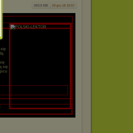
693,8 MB
29 gru 18 18:57
R
 się
dą
się
ą się
jscu
E