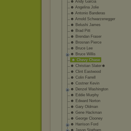
☻ Andy Garcia
☻ Angelina Jolie
☻ Antonio Banderas
☻ Arnold Schwarzenegger
☻ Belushi James
☻ Brad Pitt
☻ Brendan Fraser
☻ Brosnan Pierce
☻ Bruce Lee
☻ Bruce Willis
☻ Chevy Chase
☻ Christian Slater☻
☻ Clint Eastwood
☻ Colin Farrell
☻ Costner Kevin
☻ Denzel Washington
☻ Eddie Murphy
☻ Edward Norton
☻ Gary Oldman
☻ Gene Hackman
☻ George Clooney
☻ Harrison Ford
☻ Jason Statham