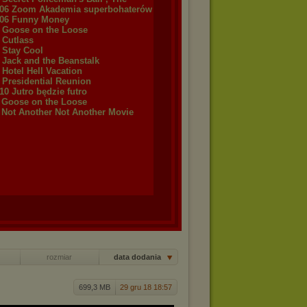
06 Zoom Akademia superbohaterów
06 Funny Money
6 Goose on the Loose
 Cutlass
 Stay Cool
 Jack and the Beanstalk
 Hotel Hell Vacation
 Presidential Reunion
0 Jutro będzie futro
1 Goose on the Loose
1 Not Another Not Another Movie
rozmiar
data dodania
699,3 MB
29 gru 18 18:57