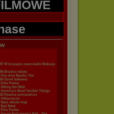
FILMOWE
hase
ów
97 W krzywym zwierciadle Wakacje
98 Brudna robota
0 One Arm Bandit, The
00 Dzień bałwana
 Ellie Parker
 Hitting the Wall
 America's Most Terrible Things
02 Kwaśne pomarańcze
3 Odkurzacze
4 Nasz włoski mąż
4 Bad Meat
 Ellie Parker
 Secret Policeman's Ball , The