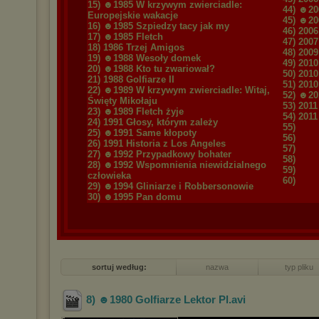
15) ☻1985 W krzywym zwierciadle:
44) ☻20
Europejskie wakacje
45) ☻20
16) ☻1985 Szpiedzy tacy jak my
46) 200
17) ☻1985 Fletch
47) 2007
18) 1986 Trzej Amigos
48) 2009
19) ☻1988 Wesoły domek
49) 2010
20) ☻1988 Kto tu zwariował?
50) 2010
21) 1988 Golfiarze II
51) 2010
22) ☻1989 W krzywym zwierciadle: Witaj,
52) ☻201
Święty Mikołaju
53) 201
23) ☻1989 Fletch żyje
54) 201
24) 1991 Głosy, którym zależy
55)
25) ☻1991 Same kłopoty
56)
26) 1991 Historia z Los Angeles
57)
27) ☻1992 Przypadkowy bohater
58)
28) ☻1992 Wspomnienia niewidzialnego
59)
człowieka
60)
29) ☻1994 Gliniarze i Robbersonowie
30) ☻1995 Pan domu
sortuj według:
nazwa
typ pliku
8) ☻1980 Golfiarze Lektor Pl
.avi