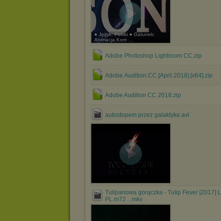
● Język: Polski ● Gatunek:
Animacja,Kom ...
Adobe Photoshop Lightroom CC.zip
Adobe.Audition.CC.[April.2018].[x64].zip
Adobe Audition CC 2018.zip
autostopem przez galaktyke.avi
Tulipanowa gorączka - Tulip Fever [2017] L
PL.m72....mkv