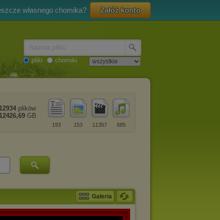
eszcze własnego chomika?
Załóż konto
Nazwa pliku
pliki
chomiki
12934
plików
12426,69
GB
193
153
11357
685
Galeria