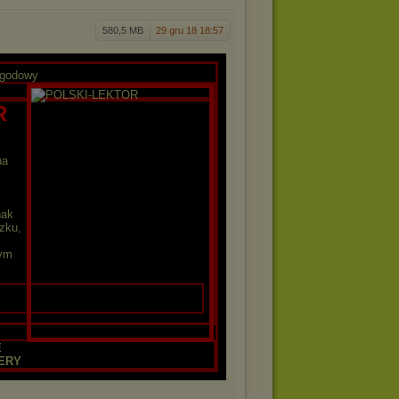
580,5 MB
29 gru 18 18:57
ygodowy
R
na
nak
zku,
wym
E
ERY