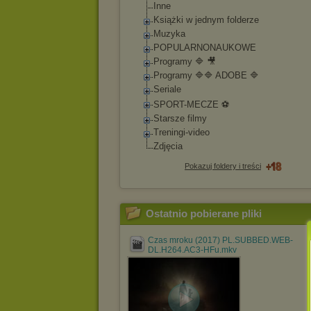
Inne
Książki w jednym folderze
Muzyka
POPULARNONAUKOWE
Programy 🔷 🎥
Programy 🔷🔷 ADOBE 🔷
Seriale
SPORT-MECZE ⚽
Starsze filmy
Treningi-video
Zdjęcia
Pokazuj foldery i treści
Ostatnio pobierane pliki
Czas mroku (2017) PL.SUBBED.WEB-
DL.H264.AC3-HFu.mkv