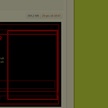
584,2 MB
29 gru 18 18:57
R
nak
rah
E