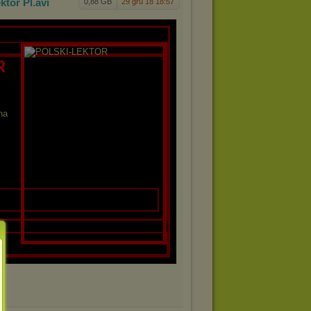
ektor
Pl
.avi
0,88 GB
29 gru 18 18:57
R
na
E