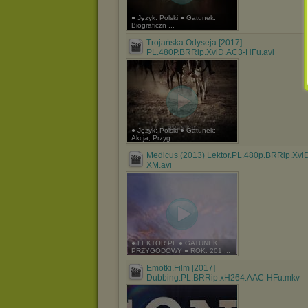
● Język: Polski ● Gatunek:
Biograficzn ...
Trojańska Odyseja [2017]
PL.480P.BRRip.XviD.AC3-HFu.avi
● Język: Polski ● Gatunek:
Akcja, Przyg ...
Medicus (2013) Lektor.PL.480p.BRRip.Xvi
XM.avi
● LEKTOR PL ● GATUNEK
PRZYGODOWY ● ROK: 201 ...
Emotki.Film [2017]
Dubbing.PL.BRRip.xH264.AAC-HFu.mkv