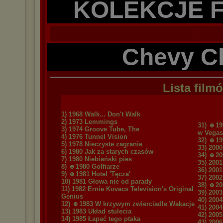
KOLEKCJE 
Chevy C
Lista film
1) 1968 Walk... Don't Walk
2) 1973 Lemmings
31) ☻19
3) 1974 Groove Tube, The
w Vegas
4) 1976 Tunnel Vision
32) ☻19
5) 1978 Nieczyste zagranie
33) 200
6) 1980 Jak za starych czasów
34) ☻20
7) 1980 Niebiański pies
35) 2001
8) ☻1980 Golfiarze
36) 2001
9) ☻1981 Hotel 'Tęcza'
37) 2002
10) 1981 Głowa nie od parady
38) ☻20
11) 1982 Ernie Kovacs Television's Original
39) 200
Genius
40) 200
12) ☻1983 W krzywym zwierciadle Wakacje
41) 200
13) 1983 Układ stulecia
42) 2005
14) 1985 Łapać tego ptaka
43) 2006