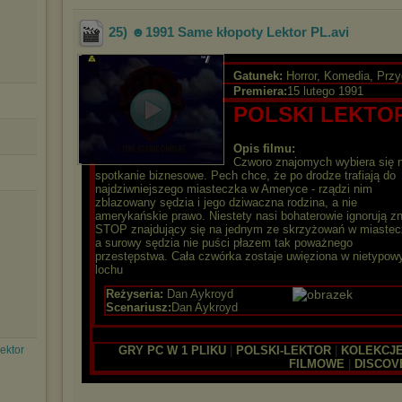
25) ☻1991 Same kłopoty Lektor PL
.avi
Gatunek:
Horror, Komedia, Prz
Premiera:
15 lutego 1991
POLSKI LEKTO
Opis filmu:
Czworo znajomych wybiera się 
spotkanie biznesowe. Pech chce, że po drodze trafiają do
najdziwniejszego miasteczka w Ameryce - rządzi nim
zblazowany sędzia i jego dziwaczna rodzina, a nie
amerykańskie prawo. Niestety nasi bohaterowie ignorują z
STOP znajdujący się na jednym ze skrzyżowań w miastec
a surowy sędzia nie puści płazem tak poważnego
przestępstwa. Cała czwórka zostaje uwięziona w nietypo
lochu
Reżyseria:
Dan Aykroyd
Scenariusz:
Dan Aykroyd
ektor
GRY PC W 1 PLIKU
|
POLSKI-LEKTOR
|
KOLEKCJ
FILMOWE
|
DISCOV