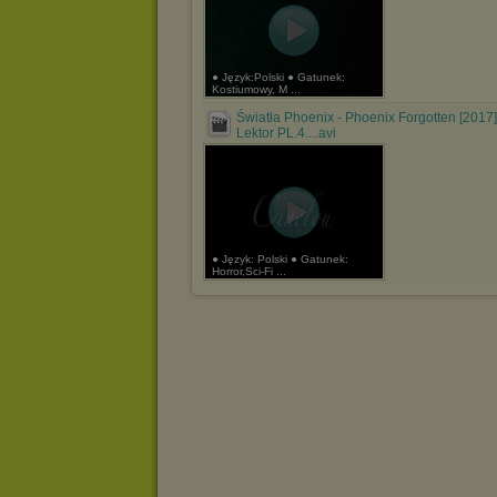
● Język:Polski ● Gatunek:
Kostiumowy, M ...
Światła Phoenix - Phoenix Forgotten [2017]
Lektor PL.4....avi
● Język: Polski ● Gatunek:
Horror,Sci-Fi ...