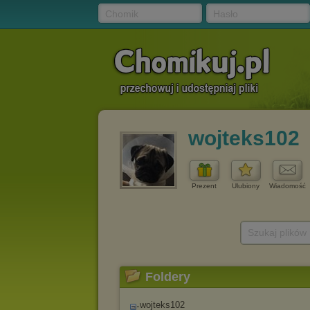
Chomik
Hasło
wojteks102
Prezent
Ulubiony
Wiadomość
Szukaj plików
Foldery
wojteks102