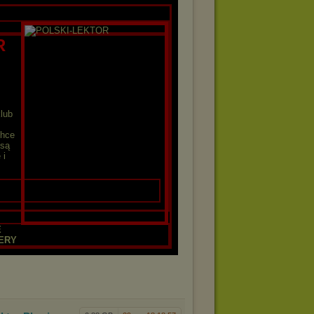
R
klub
Chce
 są
 i
E
ERY