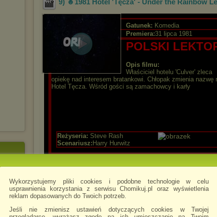
9) ☻1981 Hotel 'Tęcza' - Under the Rainbow L
Gatunek:
Komedia
Premiera:
31 lipca 1981
POLSKI LEKTO
Opis filmu:
Właściciel hotelu 'Culver' zleca
opiekę nad interesem bratankowi. Chłopak zmienia nazwę 
Hotel Tęcza. Wśród gości są zamachowcy i karły
Reżyseria:
Steve Rash
Scenariusz:
Harry Hurwitz
GRY PC W 1 PLIKU
|
POLSKI-LEKTOR
|
KOLEKCJ
FILMOWE
|
DISCOVERY
Wykorzystujemy pliki cookies i podobne technologie w celu
usprawnienia korzystania z serwisu Chomikuj.pl oraz wyświetlenia
reklam dopasowanych do Twoich potrzeb.
z chomika
power-game
Jeśli nie zmienisz ustawień dotyczących cookies w Twojej
przeglądarce, wyrażasz zgodę na ich umieszczanie na Twoim