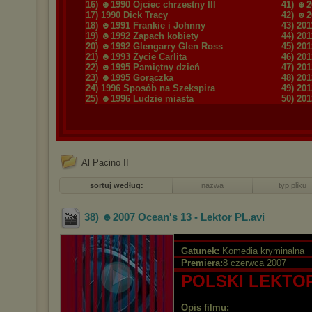
16) ☻1990 Ojciec chrzestny III
41) ☻20
17) 1990 Dick Tracy
42) ☻2
18) ☻1991 Frankie i Johnny
43) 20
19) ☻1992 Zapach kobiety
44) 2011
20) ☻1992 Glengarry Glen Ross
45) 201
21) ☻1993 Życie Carlita
46) 201
22) ☻1995 Pamiętny dzień
47) 20
23) ☻1995 Gorączka
48) 20
24) 1996 Sposób na Szekspira
49) 201
25) ☻1996 Ludzie miasta
50) 201
Al Pacino II
sortuj według:
nazwa
typ pliku
38) ☻2007 Ocean's 13 - Lektor PL
.avi
Gatunek:
Komedia kryminalna
Premiera:
8 czerwca 2007
POLSKI LEKTO
Opis filmu: