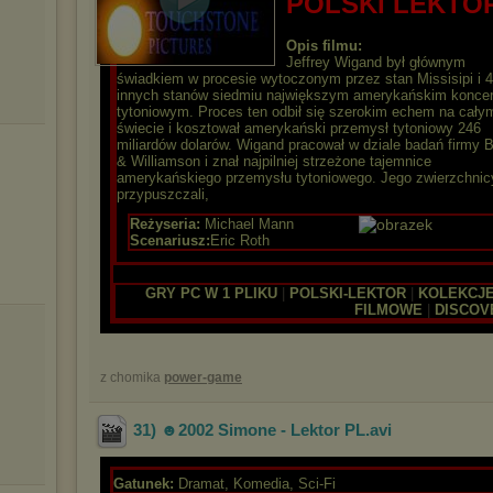
POLSKI LEKTO
Opis filmu:
Jeffrey Wigand był głównym
świadkiem w procesie wytoczonym przez stan Missisipi i 
innych stanów siedmiu największym amerykańskim konce
tytoniowym. Proces ten odbił się szerokim echem na cały
świecie i kosztował amerykański przemysł tytoniowy 246
miliardów dolarów. Wigand pracował w dziale badań firmy 
& Williamson i znał najpilniej strzeżone tajemnice
amerykańskiego przemysłu tytoniowego. Jego zwierzchnic
przypuszczali,
Reżyseria:
Michael Mann
Scenariusz:
Eric Roth
GRY PC W 1 PLIKU
|
POLSKI-LEKTOR
|
KOLEKCJ
FILMOWE
|
DISCOV
z chomika
power-game
31) ☻2002 Simone - Lektor PL
.avi
Gatunek:
Dramat, Komedia, Sci-Fi