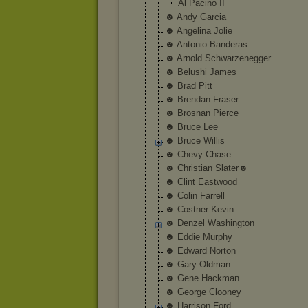
Al Pacino II
☻ Andy Garcia
☻ Angelina Jolie
☻ Antonio Banderas
☻ Arnold Schwarzenegger
☻ Belushi James
☻ Brad Pitt
☻ Brendan Fraser
☻ Brosnan Pierce
☻ Bruce Lee
☻ Bruce Willis
☻ Chevy Chase
☻ Christian Slater☻
☻ Clint Eastwood
☻ Colin Farrell
☻ Costner Kevin
☻ Denzel Washington
☻ Eddie Murphy
☻ Edward Norton
☻ Gary Oldman
☻ Gene Hackman
☻ George Clooney
☻ Harrison Ford