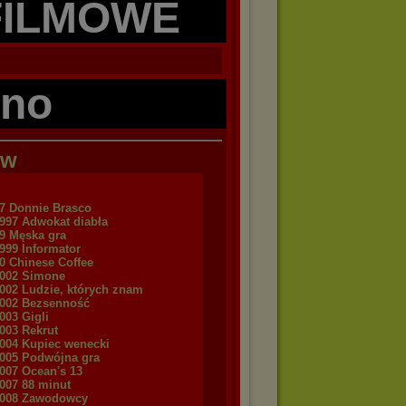
FILMOWE
ino
ów
97 Donnie Brasco
997 Adwokat diabła
99 Męska gra
999 Informator
00 Chinese Coffee
002 Simone
002 Ludzie, których znam
002 Bezsenność
003 Gigli
003 Rekrut
004 Kupiec wenecki
005 Podwójna gra
007 Ocean's 13
007 88 minut
2008 Zawodowcy