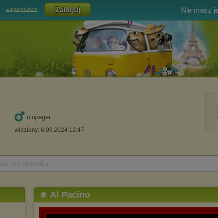
Nie masz j
zapomniałem
ciupager
widziany: 6.09.2024 12:47
 na tym chomiku
☻ Al Pacino