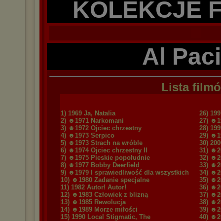
KOLEKCJE 
Al Pac
Lista film
1) 1969 Ja, Natalia
26) 19
2) ☻1971 Narkomani
27) ☻1
3) ☻1972 Ojciec chrzestny
28) 19
4) ☻1973 Serpico
29) ☻1
5) ☻1973 Strach na wróble
30) 20
6) ☻1974 Ojciec chrzestny II
31) ☻2
7) ☻1975 Pieskie popołudnie
32) ☻2
8) ☻1977 Bobby Deerfield
33) ☻2
9) ☻1979 I sprawiedliwość dla wszystkich
34) ☻2
10) ☻1980 Zadanie specjalne
35) ☻2
11) 1982 Autor! Autor!
36) ☻2
12) ☻1983 Człowiek z blizną
37) ☻2
13) ☻1985 Rewolucja
38) ☻2
14) ☻1989 Morze miłości
39) ☻2
15) 1990 Local Stigmatic, The
40) ☻