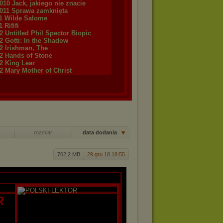
10 Jack, jakiego nie znacie
011 Sprawa zamknięta
11 Wilde Salome
 Rififi
2 Untitled Phil Spector Biopic
2 Gotti: In the Shadow
12 Irishman, The
12 Hands of Stone
2 King Lear
2 Mary Mother of Christ
rozmiar
data dodania
702,2 MB
29 gru 18 18:55
R