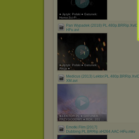
● Język: Polski ● Gatunek:
Horror,Sci-Fi ...
Pan Wypadek (2018) PL.480p.BRRip.XviD
HFu.avi
● Język: Polski ● Gatunek:
Akcja ● ...
Medicus (2013) Lektor.PL.480p.BRRip.Xvi
XM.avi
● LEKTOR PL ● GATUNEK
PRZYGODOWY ● ROK: 201 ...
Emotki.Film [2017]
Dubbing.PL.BRRip.xH264.AAC-HFu.mkv