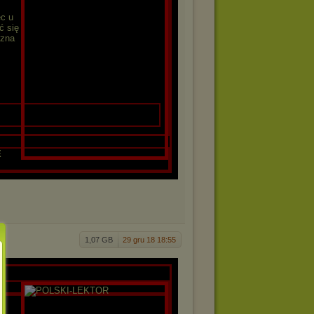
ec u
ć się
yzna
E
1,07 GB
29 gru 18 18:55
R