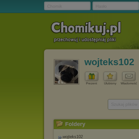
Chomik
Hasło
wojteks102
Prezent
Ulubiony
Wiadomość
Szukaj plików
Foldery
wojteks102