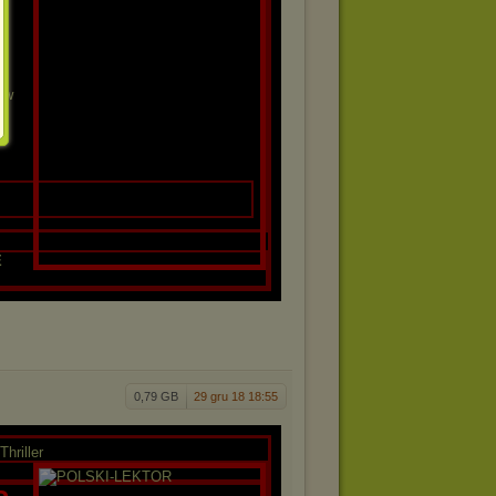
w
ków
E
0,79 GB
29 gru 18 18:55
hriller