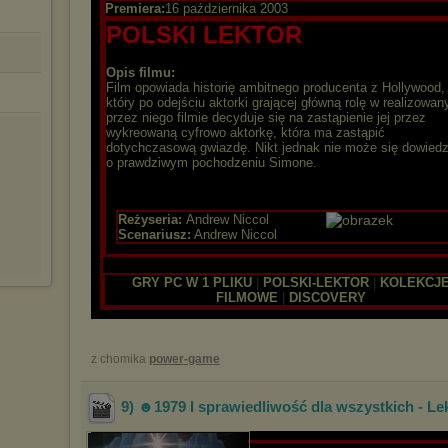
Premiera:
16 października 2003
POLSKI LEKTOR
Opis filmu:
Film opowiada historię ambitnego producenta z Hollywood,
który po odejściu aktorki grającej główną rolę w realizowa
przez niego filmie decyduje się na zastąpienie jej przez
wykreowaną cyfrowo aktorkę, która ma zastąpić
dotychczasową gwiazdę. Nikt jednak nie może się dowiedz
o prawdziwym pochodzeniu Simone.
Reżyseria:
Andrew Niccol
Scenariusz:
Andrew Niccol
GRY PC W 1 PLIKU
|
POLSKI-LEKTOR
|
KOLEKCJ
FILMOWE
|
DISCOVERY
z chomika
power-game
9) ☻1979 I sprawiedliwość dla wszystkich - Le