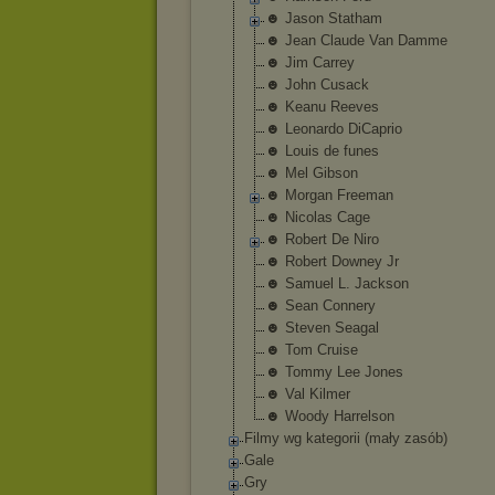
☻ Jason Statham
☻ Jean Claude Van Damme
☻ Jim Carrey
☻ John Cusack
☻ Keanu Reeves
☻ Leonardo DiCaprio
☻ Louis de funes
☻ Mel Gibson
☻ Morgan Freeman
☻ Nicolas Cage
☻ Robert De Niro
☻ Robert Downey Jr
☻ Samuel L. Jackson
☻ Sean Connery
☻ Steven Seagal
☻ Tom Cruise
☻ Tommy Lee Jones
☻ Val Kilmer
☻ Woody Harrelson
Filmy wg kategorii (mały zasób)
Gale
Gry