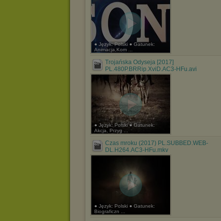
● Język: Polski ● Gatunek:
Animacja,Kom ...
Trojańska Odyseja [2017]
PL.480P.BRRip.XviD.AC3-HFu.avi
● Język: Polski ● Gatunek:
Akcja, Przyg ...
Czas mroku (2017) PL.SUBBED.WEB-
DL.H264.AC3-HFu.mkv
● Język: Polski ● Gatunek:
Biograficzn ...