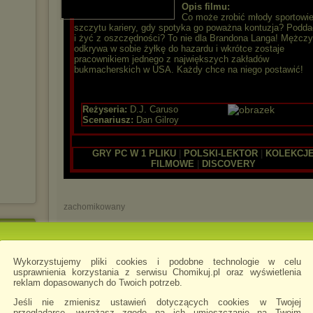
Opis filmu:
Co może zrobić młody sportowi
szczytu kariery, gdy spotyka go poważna kontuzja? Podda
i żyć z oszczędności? To nie dla Brandona Langa! Mężcz
odkrywa w sobie żyłkę do hazardu i wkrótce zostaje
pracownikiem jednego z największych zakładów
bukmacherskich w USA. Każdy chce na niego postawić!
Reżyseria:
D.J. Caruso
Scenariusz:
Dan Gilroy
GRY PC W 1 PLIKU
|
POLSKI-LEKTOR
|
KOLEKCJ
FILMOWE
|
DISCOVERY
zachomikowany
7) ☻1975 Pieskie popołudnie - Lektor PL
.avi
Wykorzystujemy pliki cookies i podobne technologie w celu
usprawnienia korzystania z serwisu Chomikuj.pl oraz wyświetlenia
Gatunek:
Dramat, Thriller
reklam dopasowanych do Twoich potrzeb.
Premiera:
31 grudnia 1975
POLSKI LEKTO
Jeśli nie zmienisz ustawień dotyczących cookies w Twojej
przeglądarce, wyrażasz zgodę na ich umieszczanie na Twoim