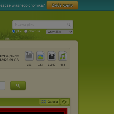
eszcze własnego chomika?
Załóż konto
Nazwa pliku
pliki
chomiki
12934
plików
12426,69
GB
193
153
11357
685
Galeria