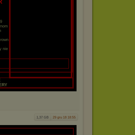
R
49
rnom
m
Brown
y nie
E
ERY
1,37 GB
29 gru 18 18:55