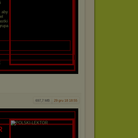
i
- aby
el
astki
grupa
E
697,7 MB
29 gru 18 18:55
R