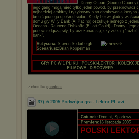
Danny Ocean (George Clooney) 
jego gang mogą mieć tylko jeden powód, by przeprowadzić
najbardziej ambitny i ryzykowny plan obrabowania kasyna 
bronić jednego spośród siebie. Kiedy bezwzględny właścici
domu gry Willy Bank (Al Pacino) oszukuje jednego z jeden
Oceana - Reubena Tishkoffa (Elliott Gould) - Danny i jego 
ponownie łączą siły, by przekonać się, czy zdołają "rozbić
bank".
Reżyseria:
Steven Soderbergh
Scenariusz:
Brian Koppelman
GRY PC W 1 PLIKU
|
POLSKI-LEKTOR
|
KOLEKCJ
FILMOWE
|
DISCOVERY
z chomika
goonfoot
37) ☻2005 Podwójna gra - Lektor PL
.avi
Gatunek:
Dramat, Sportowy
Premiera:
18 listopada 2005
POLSKI LEKTO