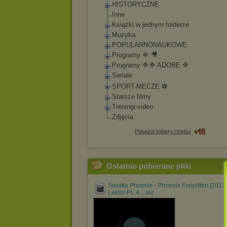
HISTORYCZNE
Inne
Książki w jednym folderze
Muzyka
POPULARNONAUKOWE
Programy 🔷 🎥
Programy 🔷🔷 ADOBE 🔷
Seriale
SPORT-MECZE ⚽
Starsze filmy
Treningi-video
Zdjęcia
Pokazuj foldery i treści
Ostatnio pobierane pliki
Światła Phoenix - Phoenix Forgotten [2017]
Lektor PL.4....avi