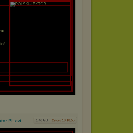
nym
ieć
E
ktor
PL
.avi
1,40 GB
29 gru 18 18:55