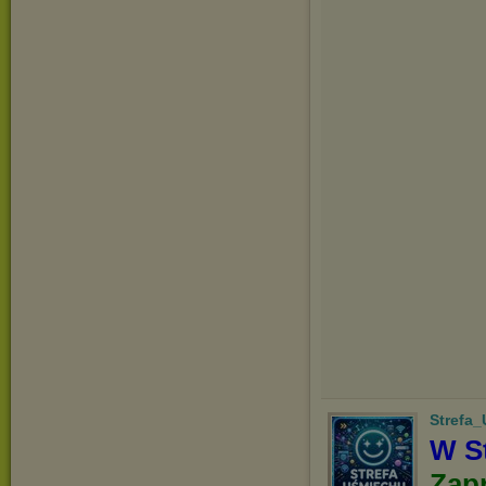
Strefa
W St
Zap