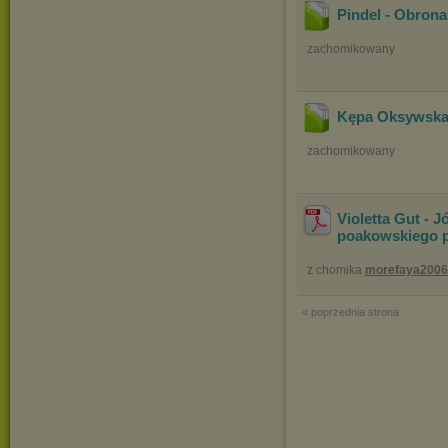
Pindel - Obron
zachomikowany
Kępa Oksywska 
zachomikowany
Violetta Gut - J
poakowskiego p
z chomika
morefaya2006
« poprzednia strona