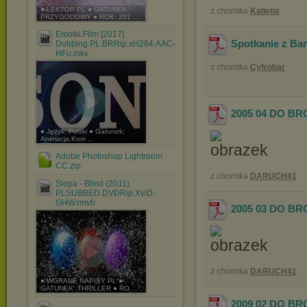
● LEKTOR PL ● GATUNEK
z chomika
Kalietis
PRZYGODOWY ● ROK: 201 ...
Emotki.Film [2017]
Spotkanie z Ba
Dubbing.PL.BRRip.xH264.AAC-
HFu.mkv
z chomika
Cyfrobar
2005 04 DO BR
● Język: Polski ● Gatunek:
Animacja,Kom ...
Adobe Photoshop Lightroom
CC.zip
z chomika
DARUCH41
Ślepa - Blind (2011)
PLSUBBED.DVDRip.XviD-
GHW.rmvb
2005 03 DO BR
z chomika
DARUCH41
● WGRANE NAPISY PL ●
GATUNEK: THRILLER ● RO ...
2009 02 DO B