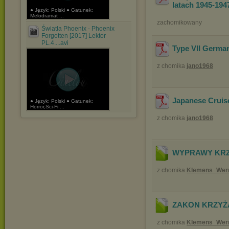
latach 1945-194
● Język: Polski ● Gatunek:
Melodramat ...
zachomikowany
Światła Phoenix - Phoenix
Forgotten [2017] Lektor
PL.4....avi
Type VII Germa
z chomika
jano1968
Japanese Cruise
● Język: Polski ● Gatunek:
Horror,Sci-Fi ...
z chomika
jano1968
WYPRAWY KRZY
z chomika
Klemens_Wer
ZAKON KRZYŻAC
z chomika
Klemens_Wer