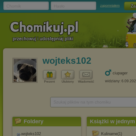
Chomik
Hasło
zapomniałem
wojteks102
ciupager
widziany: 6.09.20
Prezent
Ulubiony
Wiadomość
Szukaj plików na tym chomiku
Foldery
Książki w jednym 
wojteks102
Kulinarne(1)