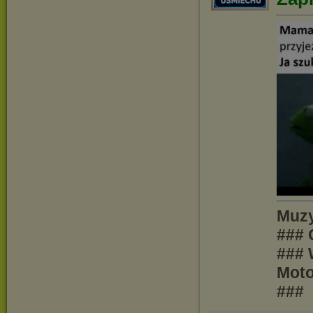
Muzy
### 
### 
Moto
###