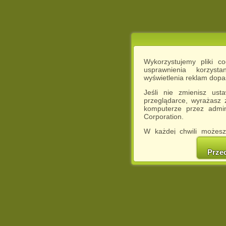
Wykorzystujemy pliki c
usprawnienia korzyst
wyświetlenia reklam dop
Jeśli nie zmienisz ust
przeglądarce, wyrażasz
komputerze przez admin
Corporation.
W każdej chwili możesz
cookies w swojej przeglą
w naszej Pol
Prze
http://chomikuj.pl/Polity
Jednocześnie informuje
może spowodować ogr
Chomikuj.pl.
W przypadku braku twojej
prosimy o opuszczenie se
Wykorzystanie plików c