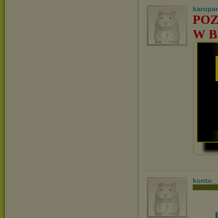
karopa
POZ
W B
konto_