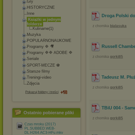
Gry
HISTORYCZNE
Inne
Droga Polski d
Książki w jednym
folderze
z chomika
bialasuka
Kulinarne(1)
Muzyka
POPULARNONAUKOWE
Russell Chamber
Programy 🔷 🎥
Programy 🔷🔷 ADOBE 🔷
z chomika
gorki85
Seriale
SPORT-MECZE ⚽
Starsze filmy
Tadeusz M. Płuż
Treningi-video
Zdjęcia
z chomika
gorki85
Pokazuj foldery i treści
TBiU 004 - Samo
Ostatnio pobierane pliki
z chomika
gorki85
Czas mroku (2017)
PL.SUBBED.WEB-
DL.H264.AC3-HFu.mkv