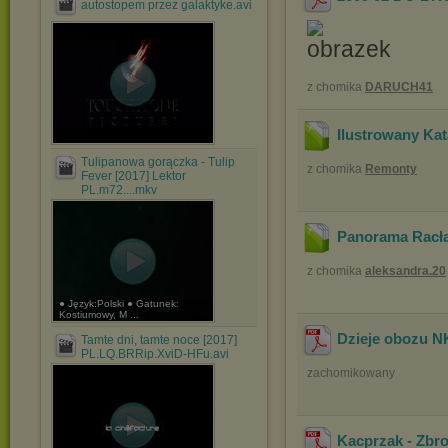
autostopem przez galaktyke.avi
z chomika
DARUCH41
Ilustrowany Kat
Tulipanowa gorączka - Tulip
z chomika
Remonty
Fever [2017] Lektor
PL.m72....mkv
Panorama Racł
z chomika
aleksandra.20
● Język:Polski ● Gatunek:
Kostiumowy, M ...
Dzieje obozu N
Tamte dni, tamte noce [2017]
PL.LQ.BRRip.XviD-HFu.avi
zachomikowany
Kacprzak - Zbr