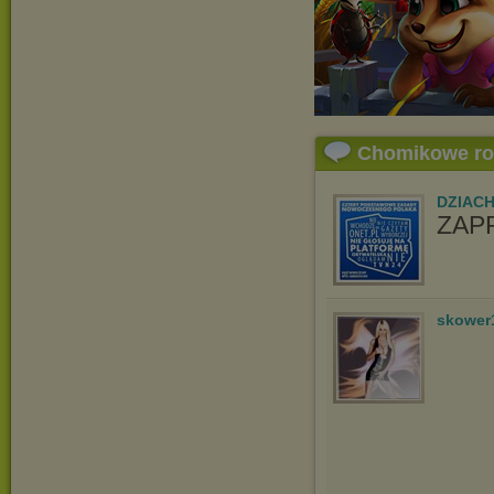
Chomikowe r
DZIAC
ZAP
skower