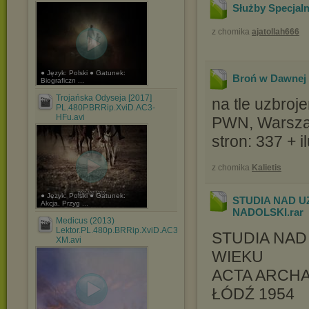
Służby Specjaln
z chomika
ajatollah666
● Język: Polski ● Gatunek:
Broń w Dawnej P
Biograficzn ...
Trojańska Odyseja [2017]
na tle uzbroj
PL.480P.BRRip.XviD.AC3-
HFu.avi
PWN, Warsz
stron: 337 + i
z chomika
Kalietis
● Język: Polski ● Gatunek:
STUDIA NAD U
Akcja, Przyg ...
NADOLSKI
.rar
Medicus (2013)
Lektor.PL.480p.BRRip.XviD.AC3-
STUDIA NAD 
XM.avi
WIEKU
ACTA ARCHA
ŁÓDŹ 1954