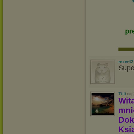
pr
rexer42
Supe
Tiili
nap
Wit
mn
Dok
Ksią