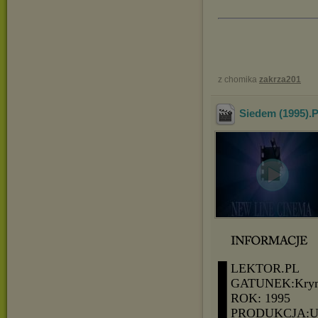
z chomika
zakrza201
Siedem (1995).
█ LEKTOR.PL
█ GATUNEK:Krymin
█ ROK: 1995
█ PRODUKCJA: