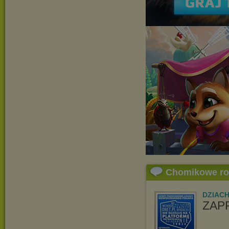
Chomikowe r
DZIAC
ZAP