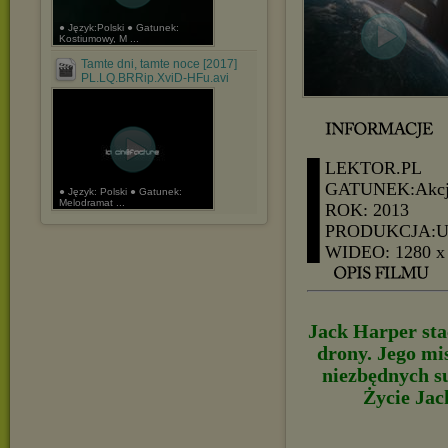
● Język:Polski ● Gatunek:
Kostiumowy, M ...
Tamte dni, tamte noce [2017]
PL.LQ.BRRip.XviD-HFu.avi
█ LEKTOR.PL
█ GATUNEK:Akcja
● Język: Polski ● Gatunek:
Melodramat ...
█ ROK: 2013
█ PRODUKCJA:
█ WIDEO: 1280 x
Jack Harper sta
drony. Jego mis
niezbędnych s
Życie Jac