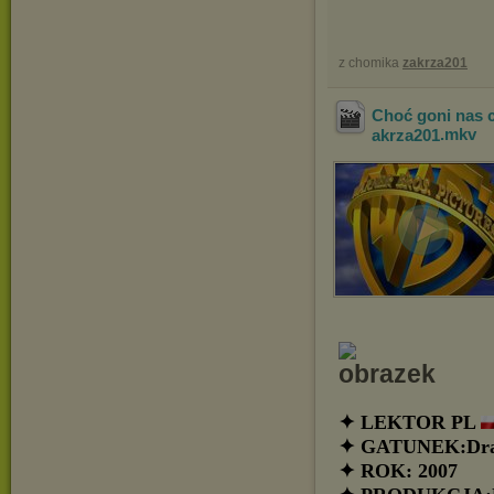
z chomika
zakrza201
Choć goni nas 
akrza201
.mkv
✦ LEKTOR PL
✦ GATUNEK:Dra
✦ ROK: 2007