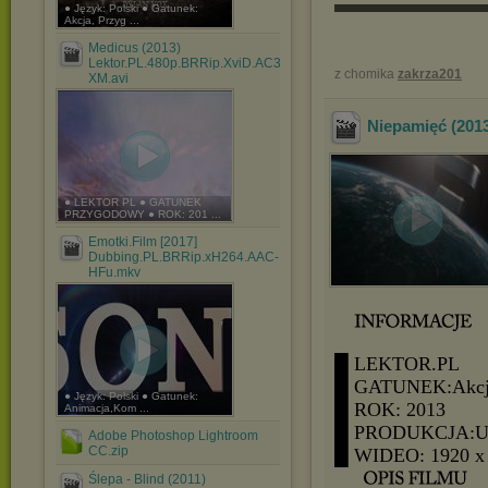
▬▬▬▬▬▬
● Język: Polski ● Gatunek:
Akcja, Przyg ...
Medicus (2013)
Lektor.PL.480p.BRRip.XviD.AC3-
z chomika
zakrza201
XM.avi
Niepamięć (201
● LEKTOR PL ● GATUNEK
PRZYGODOWY ● ROK: 201 ...
Emotki.Film [2017]
Dubbing.PL.BRRip.xH264.AAC-
HFu.mkv
█ LEKTOR.PL
█ GATUNEK:Akcja
● Język: Polski ● Gatunek:
█ ROK: 2013
Animacja,Kom ...
█ PRODUKCJA:
Adobe Photoshop Lightroom
CC.zip
█ WIDEO: 1920 x
Ślepa - Blind (2011)