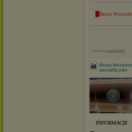
█Bruce Wszechm
z chomika
zakrza201
Bruce Wszechmo
akrza201
.mkv