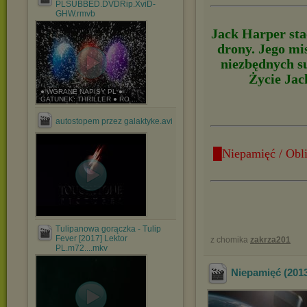
PLSUBBED.DVDRip.XviD-
GHW.rmvb
Jack Harper sta
drony. Jego mis
niezbędnych s
Życie Jac
● WGRANE NAPISY PL ●
GATUNEK: THRILLER ● RO ...
autostopem przez galaktyke.avi
█Niepamięć / Obl
Tulipanowa gorączka - Tulip
Fever [2017] Lektor
z chomika
zakrza201
PL.m72....mkv
Niepamięć (201