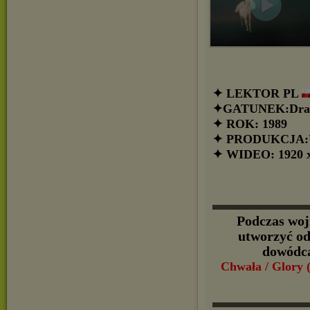
✦ LEKTOR PL
✦GATUNEK:Drama
✦ ROK: 1989
✦ PRODUKCJA:
✦ WIDEO: 1920 x
▬▬▬▬▬▬
Podczas woj
utworzyć odd
dowódcą
Chwała / Glory 
▬▬▬▬▬▬