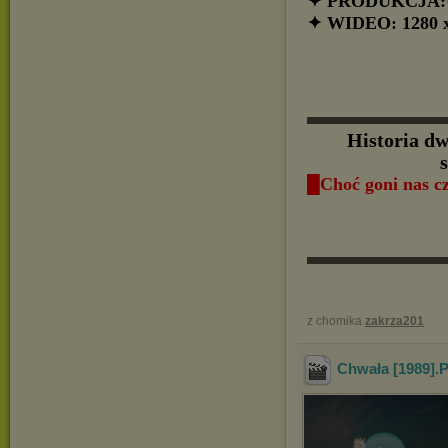
✦ PRODUKCJA:
✦ WIDEO: 1280 x
▬▬▬▬▬▬
Historia d
█Choć goni nas c
▬▬▬▬▬▬
z chomika
zakrza201
Chwała [1989].