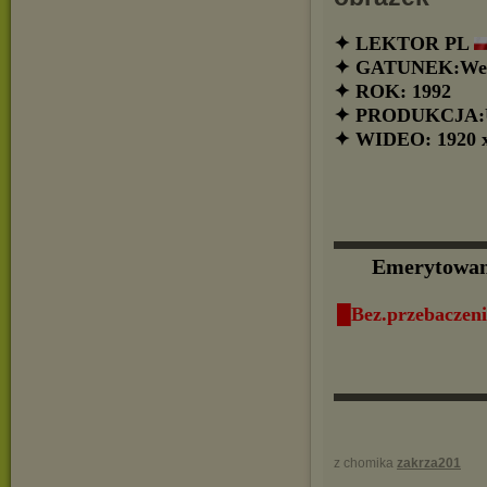
✦ LEKTOR PL
✦ GATUNEK:Wes
✦ ROK: 1992
✦ PRODUKCJA:
✦ WIDEO: 1920 x
▬▬▬▬▬▬
Emerytowany
█Bez.przebaczeni
▬▬▬▬▬▬
z chomika
zakrza201