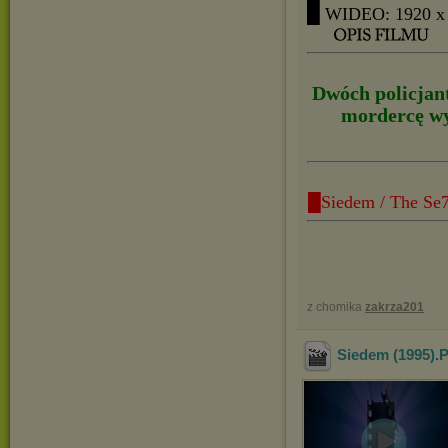
█ WIDEO: 1920 x
Dwóch policjant
mordercę wy
█Siedem / The Se7
z chomika
zakrza201
Siedem (1995).