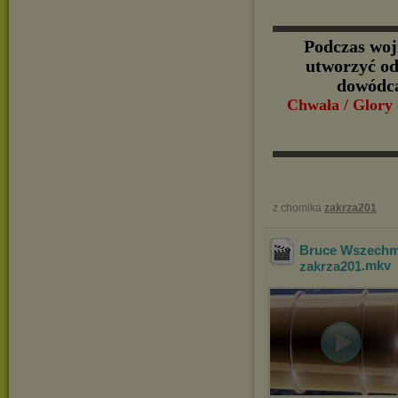
▬▬▬▬▬▬
Podczas woj
utworzyć odd
dowódcą
Chwała / Glory
▬▬▬▬▬▬
z chomika
zakrza201
Bruce Wszechmo
zakrza201
.mkv