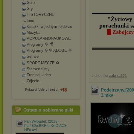
Gale
Gry
▬▬▬▬▬▬▬▬
HISTORYCZNE
"Życiowy 
Inne
porachunki 
Książki w jednym folderze
█ Zabójczy
Muzyka
POPULARNONAUKOWE
Programy 🔷 🎥
▬▬▬▬▬▬
Programy 🔷🔷 ADOBE 🔷
Seriale
SPORT-MECZE ⚽
Starsze filmy
Treningi-video
z chomika
zakrza201
Zdjęcia
Podejrzany.[20
Pokazuj foldery i treści
1
.mkv
Ostatnio pobierane pliki
Pan Wypadek (2018)
PL.480p.BRRip.XviD.AC3-
HFu.avi