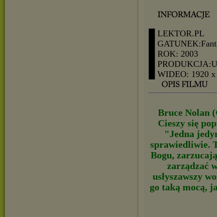
█ LEKTOR.PL
█ GATUNEK:Fanta
█ ROK: 2003
█ PRODUKCJA:
█ WIDEO: 1920 x
Bruce Nolan (C
Cieszy się po
"Jedna jedyn
sprawiedliwie. 
Bogu, zarzucając
zarządzać 
usłyszawszy wo
go taką mocą, j