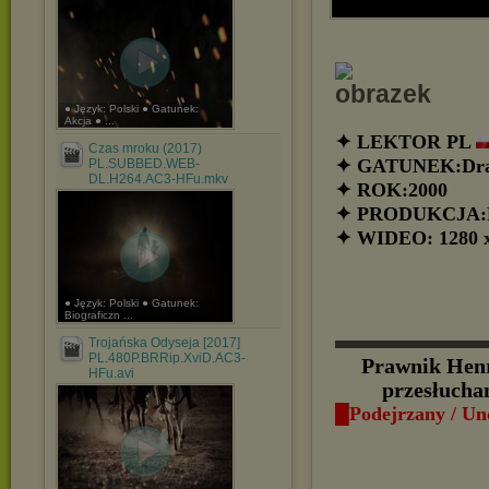
● Język: Polski ● Gatunek:
Akcja ● ...
✦ LEKTOR PL
Czas mroku (2017)
✦ GATUNEK:Dra
PL.SUBBED.WEB-
DL.H264.AC3-HFu.mkv
✦ ROK:2000
✦ PRODUKCJA:F
✦ WIDEO: 1280 x
● Język: Polski ● Gatunek:
Biograficzn ...
▬▬▬▬▬▬
Trojańska Odyseja [2017]
PL.480P.BRRip.XviD.AC3-
Prawnik Henr
HFu.avi
przesłucha
█Podejrzany / Un