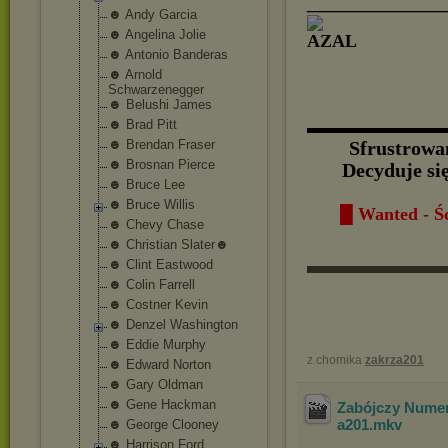
_______________
☻ Andy Garcia
☻ Angelina Jolie
☻ Antonio Banderas
☻ Arnold
Schwarzenegger
☻ Belushi James
☻ Brad Pitt
▬▬▬▬▬▬▬▬
☻ Brendan Fraser
Sfrustrowan
☻ Brosnan Pierce
Decyduje si
☻ Bruce Lee
☻ Bruce Willis
█ Wanted - Ś
☻ Chevy Chase
☻ Christian Slater☻
▬▬▬▬▬▬
☻ Clint Eastwood
☻ Colin Farrell
☻ Costner Kevin
☻ Denzel Washington
☻ Eddie Murphy
z chomika
zakrza201
☻ Edward Norton
☻ Gary Oldman
☻ Gene Hackman
Zabójczy Numer
a201
.mkv
☻ George Clooney
☻ Harrison Ford