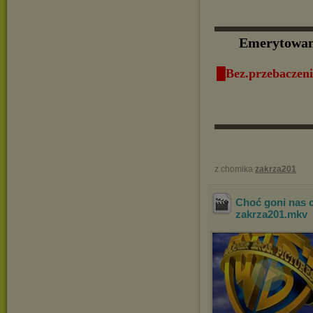
▬▬▬▬▬▬
Emerytowany
█Bez.przebaczeni
▬▬▬▬▬▬
z chomika
zakrza201
Choć goni nas 
zakrza201
.mkv