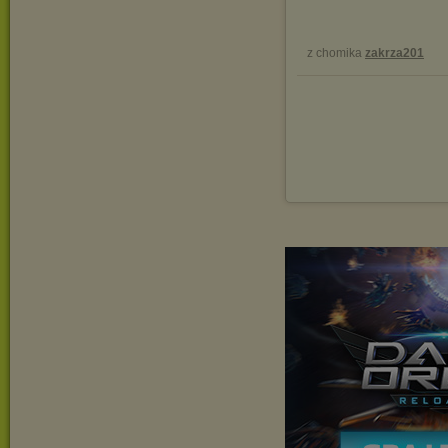
z chomika
zakrza201