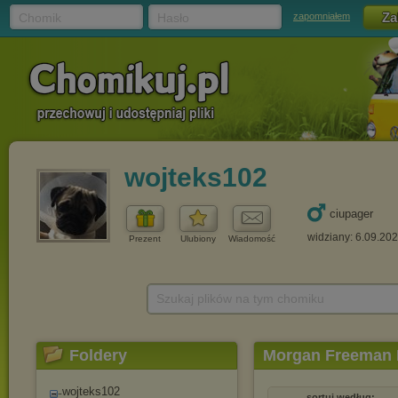
Chomik
Hasło
zapomniałem
wojteks102
ciupager
widziany: 6.09.20
Prezent
Ulubiony
Wiadomość
Szukaj plików na tym chomiku
Foldery
Morgan Freeman I
wojteks102
sortuj według: