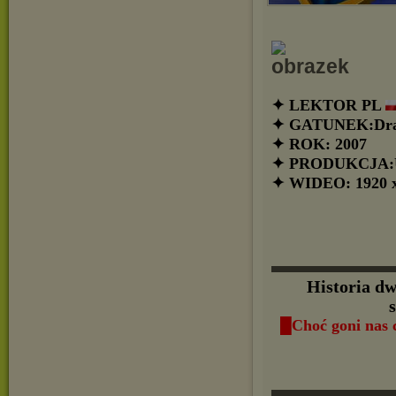
✦ LEKTOR PL
✦ GATUNEK:Dra
✦ ROK: 2007
✦ PRODUKCJA:
✦ WIDEO: 1920 x
▬▬▬▬▬▬
Historia d
█Choć goni nas 
▬▬▬▬▬▬