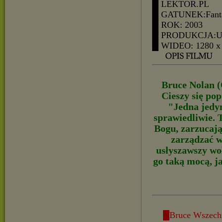
█ LEKTOR.PL
█ GATUNEK:Fanta
█ ROK: 2003
█ PRODUKCJA:
█ WIDEO: 1280 x
Bruce Nolan (C
Cieszy się po
"Jedna jedyn
sprawiedliwie. 
Bogu, zarzucając
zarządzać 
usłyszawszy wo
go taką mocą, j
█Bruce Wszechm