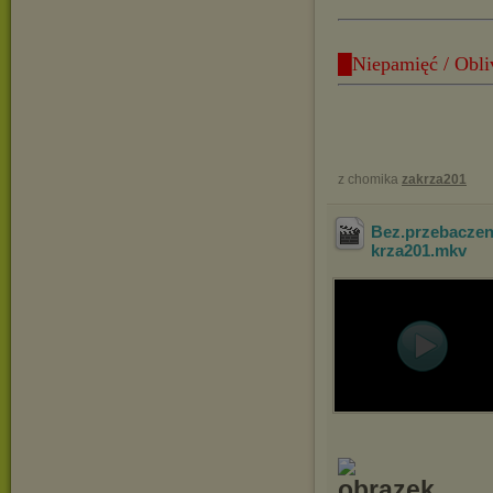
█Niepamięć / Obli
z chomika
zakrza201
Bez.przebaczen
krza201
.mkv