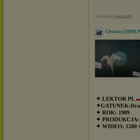
z chomika
zakrza201
Chwała [1989].
✦ LEKTOR PL
✦GATUNEK:Drama
✦ ROK: 1989
✦ PRODUKCJA:
✦ WIDEO: 1280 x