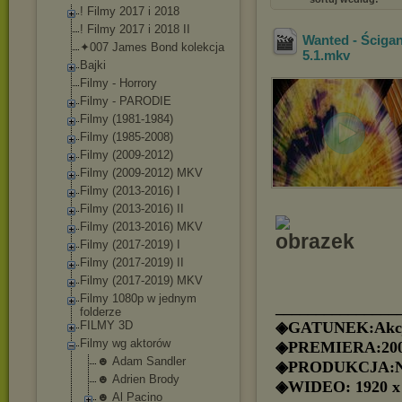
! Filmy 2017 i 2018
! Filmy 2017 i 2018 II
Wanted - Ścigan
✦007 James Bond kolekcja
5.1
.mkv
Bajki
Filmy - Horrory
Filmy - PARODIE
Filmy (1981-1984)
Filmy (1985-2008)
Filmy (2009-2012)
Filmy (2009-2012) MKV
Filmy (2013-2016) I
Filmy (2013-2016) II
Filmy (2013-2016) MKV
Filmy (2017-2019) I
Filmy (2017-2019) II
Filmy (2017-2019) MKV
Filmy 1080p w jednym
_______________
folderze
FILMY 3D
◈GATUNEK:Akc
Filmy wg aktorów
◈PREMIERA:20
☻ Adam Sandler
◈PRODUKCJA:N
☻ Adrien Brody
◈WIDEO: 1920 x
☻ Al Pacino