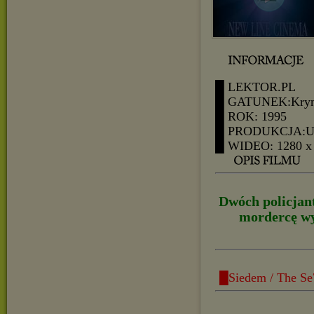
█ LEKTOR.PL
█ GATUNEK:Krymin
█ ROK: 1995
█ PRODUKCJA:
█ WIDEO: 1280 x
Dwóch policjant
mordercę wy
█Siedem / The Se