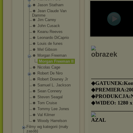
☻ Jason Statham
☻ Jean Claude Van
Damme
☻ Jim Carrey
☻ John Cusack
☻ Keanu Reeves
☻ Leonardo DiCaprio
☻ Louis de funes
☻ Mel Gibson
☻ Morgan Freeman
Morgan Freeman II
☻ Nicolas Cage
☻ Robert De Niro
_______________
☻ Robert Downey Jr
◈GATUNEK:Kome
☻ Samuel L. Jackson
◈PREMIERA:20
☻ Sean Connery
◈PRODUKCJA:N
☻ Steven Seagal
◈WIDEO: 1280 x
☻ Tom Cruise
_______________
☻ Tommy Lee Jones
☻ Val Kilmer
☻ Woody Harrelson
Filmy wg kategorii (mały
zasób)