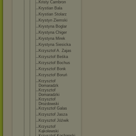
Kristy Cambron
Krystian Bala
Krystian Stolarz
Krystyn Ziemski
Krystyna Boglar
Krystyna Chiger
Krystyna Mirek
Krystyna Siesicka
Krzysztof A. Zajas
Krzysztof Beśka
Krzysztof Bochus
Krzysztof Bonk
Krzysztof Boruń
Krzysztof
Domaradzk
Krzysztof
Domaradzki
Krzysztof
Drozdowski
Krzysztof Galas
Krzysztof Jasza
Krzysztof Jóźwik
Krzysztof
Kąkolewski
Krzysztof Kochanski