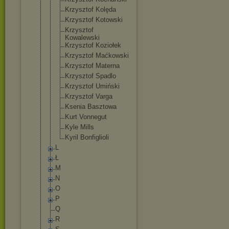
Krzysztof Kolęda
Krzysztof Kotowski
Krzysztof
Kowalewski
Krzysztof Koziołek
Krzysztof Maćkowski
Krzysztof Materna
Krzysztof Spadlo
Krzysztof Umiński
Krzysztof Varga
Ksenia Basztowa
Kurt Vonnegut
Kyle Mills
Kyril Bonfiglioli
L
Ł
M
N
O
P
Q
R