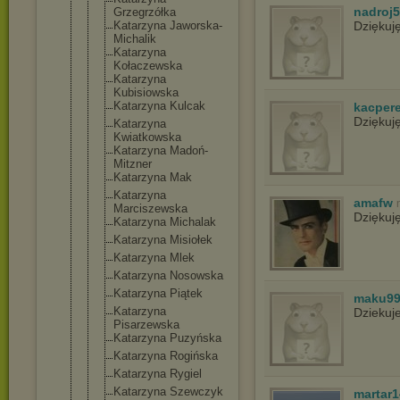
nadroj
Grzegrzółka
Katarzyna Jaworska-
Dziękuj
Mi
chalik
Katarzyna
Kołaczewska
Katarzyna
Kubisiowska
Katarzyna Kulcak
kacper
Dziękuj
Katarzyna
Kwiatkowska
Katarzyna Madoń-
Mitzn
er
Katarzyna Mak
Katarzyna
amafw
Marciszewsk
a
Dziękuj
Katarzyna Michalak
Katarzyna Misiołek
Katarzyna Mlek
Katarzyna Nosowska
Katarzyna Piątek
maku9
Katarzyna
Dziekuj
Pisarzewska
Katarzyna Puzyńska
Katarzyna Rogińska
Katarzyna Rygiel
Katarzyna Szewczyk
martar1