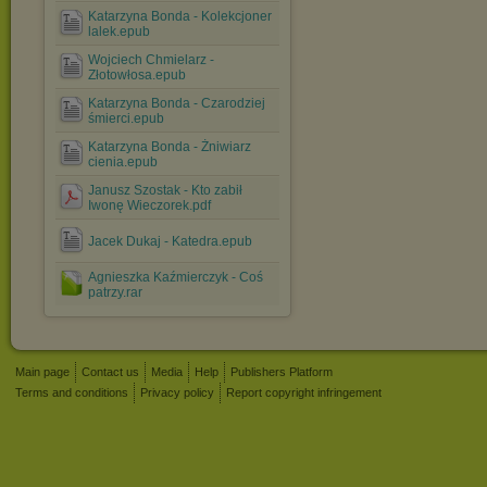
Katarzyna Bonda - Kolekcjoner
lalek.epub
Wojciech Chmielarz -
Złotowłosa.epub
Katarzyna Bonda - Czarodziej
śmierci.epub
Katarzyna Bonda - Żniwiarz
cienia.epub
Janusz Szostak - Kto zabił
Iwonę Wieczorek.pdf
Jacek Dukaj - Katedra.epub
Agnieszka Kaźmierczyk - Coś
patrzy.rar
Main page
Contact us
Media
Help
Publishers Platform
Terms and conditions
Privacy policy
Report copyright infringement