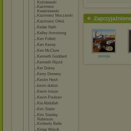
Koźniewski
Kazimierz
Kwaśniewski
Kazimierz Moczarski
Zaprzyjaźnion
Kazimierz Orłoś
Kedar Nath
Kelley Armstrong
Ken Follett
Ken Kesey
Ken McClure
ssonja
Kenneth Goddard
Kenneth Rijock
Ker Dukey
Kerry Drewery
Kestin Hesh
kevin dutton
Kevin Ivison
Kevin Poulsen
Kia Abdullah
Kim Slater
Kim Stanley
Robinson
Kimberly Belle
Kinga Wójcik