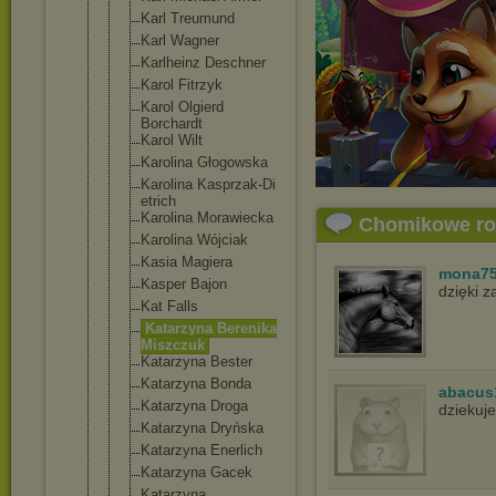
Karl Treumund
Karl Wagner
Karlheinz Deschner
Karol Fitrzyk
Karol Olgierd
Borchardt
Karol Wilt
Karolina Głogowska
Karolina Kasprzak-Di
etrich
Karolina Morawiecka
Chomikowe r
Karolina Wójciak
Kasia Magiera
mona7
Kasper Bajon
dzięki 
Kat Falls
Katarzyna Berenika
Miszczuk
Katarzyna Bester
Katarzyna Bonda
abacus
Katarzyna Droga
dziekuje
Katarzyna Dryńska
Katarzyna Enerlich
Katarzyna Gacek
Katarzyna