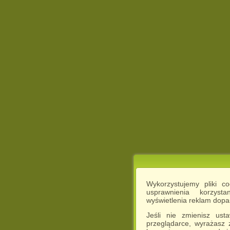
Wykorzystujemy pliki c
usprawnienia korzyst
wyświetlenia reklam dop
Jeśli nie zmienisz ust
przeglądarce, wyrażasz