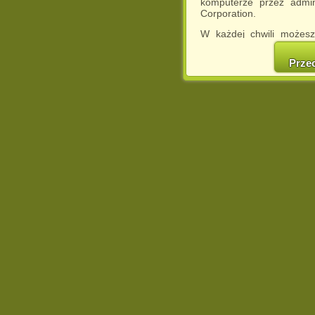
komputerze przez admin
Corporation.
W każdej chwili możesz
cookies w swojej przeglą
w naszej Pol
Prze
http://chomikuj.pl/Polity
Jednocześnie informuje
może spowodować ogr
Chomikuj.pl.
W przypadku braku twojej
prosimy o opuszczenie se
Wykorzystanie plików c
(dostosowanie reklam do
działań marketingowych).
Wyrażenie sprzeciwu spo
będzie dopasowana do Tw
wyświetlona przypadkowo
Istnieje możliwość zmian
sposób uniemożliwiając
urządzeniu końcowym. M
dokonując odpowiednich
internetowej.
Pełną informację na 