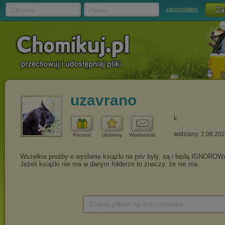
Chomik
Hasło
zapomniałem
uzavrano
k
widziany: 2.08.20
Prezent
Ulubiony
Wiadomość
Szukaj plików na tym chomiku