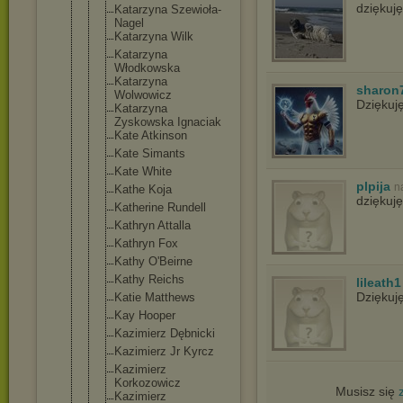
dziękuj
Katarzyna Szewioła-
Na
gel
Katarzyna Wilk
Katarzyna
Włodkowska
Katarzyna
sharon
Wolwowicz
Dziękuj
Katarzyna
Zyskowska Ignaciak
Kate Atkinson
Kate Simants
Kate White
plpija
n
Kathe Koja
dziękuję
Katherine Rundell
Kathryn Attalla
Kathryn Fox
Kathy O'Beirne
Kathy Reichs
lileath1
Dziękuj
Katie Matthews
Kay Hooper
Kazimierz Dębnicki
Kazimierz Jr Kyrcz
Kazimierz
Korkozowicz
Musisz się
Kazimierz