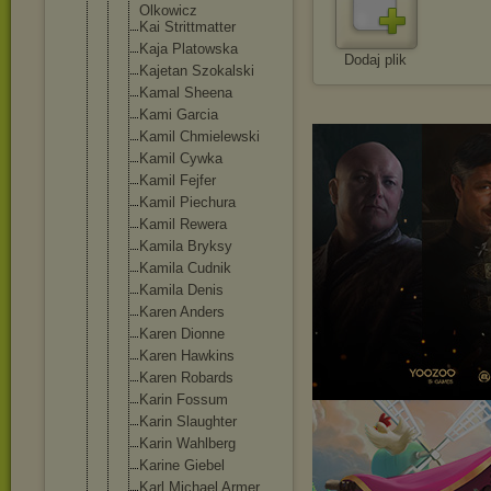
Olkowicz
Kai Strittmatte
r
Kaja Platowska
Dodaj plik
Kajetan Szokalski
Kamal Sheena
Kami Garcia
Kamil Chmielewski
Kamil Cywka
Kamil Fejfer
Kamil Piechura
Kamil Rewera
Kamila Bryksy
Kamila Cudnik
Kamila Denis
Karen Anders
Karen Dionne
Karen Hawkins
Karen Robards
Karin Fossum
Karin Slaughter
Karin Wahlberg
Karine Giebel
Karl Michael Armer