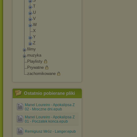
S
T
U
V
W
X
Y
Z
filmy
muzyka
Playlisty
Prywatne
zachomikowane
Ostatnio pobierane pliki
Manel Loureiro - Apokalipsa Z
02 - Mroczne dni.epub
Manel Loureiro - Apokalipsa Z
01 - Poczatek konca.epub
Remigiusz Mróz - Langer.epub