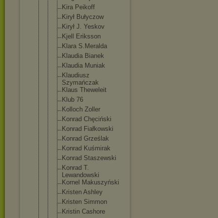
Kira Peikoff
Kirył Bułyczow
Kirył J. Yeskov
Kjell Eriksson
Klara S.Meralda
Klaudia Bianek
Klaudia Muniak
Klaudiusz
Szymańczak
Klaus Theweleit
Klub 76
Kolloch Zoller
Konrad Chęciński
Konrad Fiałkowski
Konrad Grześlak
Konrad Kuśmirak
Konrad Staszewski
Konrad T.
Lewandowski
Kornel Makuszyński
Kristen Ashley
Kristen Simmon
Kristin Cashore