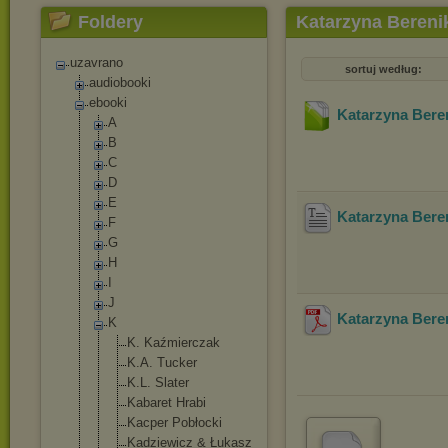
Foldery
Katarzyna Bereni
uzavrano
sortuj według:
audiobooki
ebooki
Katarzyna Bere
A
B
C
D
E
Katarzyna Bere
F
G
H
I
J
Katarzyna Bere
K
K. Kaźmierczak
K.A. Tucker
K.L. Slater
Kabaret Hrabi
Kacper Pobłocki
Kadziewicz & Łukasz