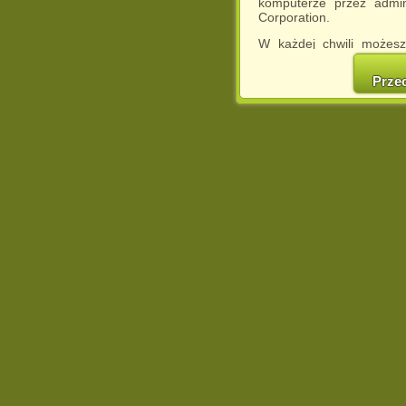
komputerze przez admin
Corporation.
W każdej chwili możesz
cookies w swojej przeglą
w naszej Pol
Prze
http://chomikuj.pl/Polity
Jednocześnie informuje
może spowodować ogr
Chomikuj.pl.
W przypadku braku twojej
prosimy o opuszczenie se
Wykorzystanie plików c
(dostosowanie reklam do
działań marketingowych).
Wyrażenie sprzeciwu spo
będzie dopasowana do Tw
wyświetlona przypadkowo
Istnieje możliwość zmian
sposób uniemożliwiając
urządzeniu końcowym. M
dokonując odpowiednich
internetowej.
Pełną informację na 