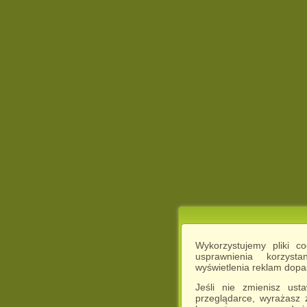
Wykorzystujemy pliki c
usprawnienia korzyst
wyświetlenia reklam dop
Jeśli nie zmienisz ust
przeglądarce, wyrażasz