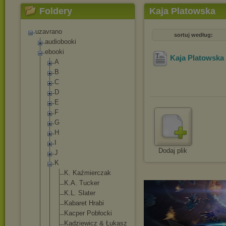
Foldery
Kaja Platowska
uzavrano
sortuj według:
audiobooki
ebooki
Kaja Platowska 
A
B
C
D
E
F
G
H
I
Dodaj plik
J
K
K. Kaźmierczak
K.A. Tucker
K.L. Slater
Kabaret Hrabi
Kacper Pobłocki
Kadziewicz & Łukasz