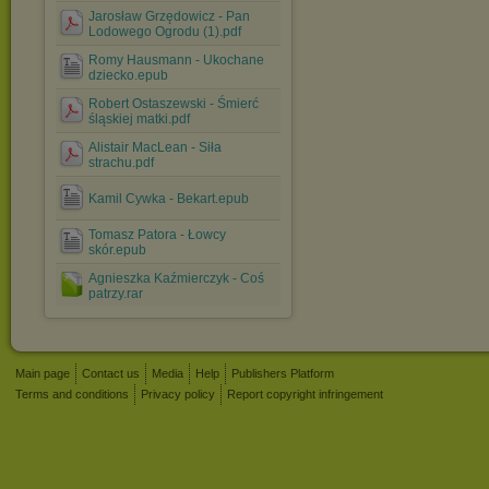
Jarosław Grzędowicz - Pan
Lodowego Ogrodu (1).pdf
Romy Hausmann - Ukochane
dziecko.epub
Robert Ostaszewski - Śmierć
śląskiej matki.pdf
Alistair MacLean - Siła
strachu.pdf
Kamil Cywka - Bekart.epub
Tomasz Patora - Łowcy
skór.epub
Agnieszka Kaźmierczyk - Coś
patrzy.rar
Main page
Contact us
Media
Help
Publishers Platform
Terms and conditions
Privacy policy
Report copyright infringement