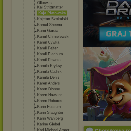
Olkowicz
Kai Strittmatte
r
Kaja Platowska
Kajetan Szokalski
Kamal Sheena
Kami Garcia
Kamil Chmielewski
Kamil Cywka
Kamil Fejfer
Kamil Piechura
Kamil Rewera
Kamila Bryksy
Kamila Cudnik
Kamila Denis
Karen Anders
Karen Dionne
Karen Hawkins
Karen Robards
Karin Fossum
Karin Slaughter
Karin Wahlberg
Karine Giebel
Karl Michael Armer
Chomikowe r