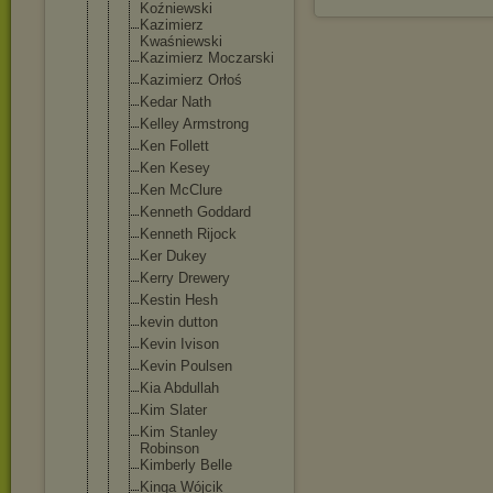
Koźniewski
Kazimierz
Kwaśniewski
Kazimierz Moczarski
Kazimierz Orłoś
Kedar Nath
Kelley Armstrong
Ken Follett
Ken Kesey
Ken McClure
Kenneth Goddard
Kenneth Rijock
Ker Dukey
Kerry Drewery
Kestin Hesh
kevin dutton
Kevin Ivison
Kevin Poulsen
Kia Abdullah
Kim Slater
Kim Stanley
Robinson
Kimberly Belle
Kinga Wójcik