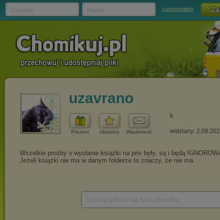
Chomik
Hasło
zapomniałem
uzavrano
k
widziany: 2.08.20
Prezent
Ulubiony
Wiadomość
Szukaj plików na tym chomiku