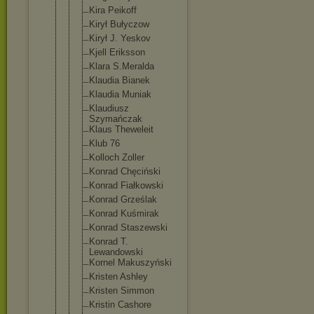
Kira Peikoff
Kirył Bułyczow
Kirył J. Yeskov
Kjell Eriksson
Klara S.Meralda
Klaudia Bianek
Klaudia Muniak
Klaudiusz
Szymańczak
Klaus Theweleit
Klub 76
Kolloch Zoller
Konrad Chęciński
Konrad Fiałkowski
Konrad Grześlak
Konrad Kuśmirak
Konrad Staszewski
Konrad T.
Lewandowski
Kornel Makuszyński
Kristen Ashley
Kristen Simmon
Kristin Cashore