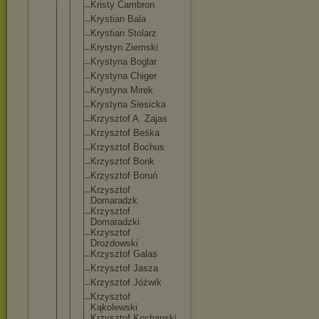
Kristy Cambron
Krystian Bala
Krystian Stolarz
Krystyn Ziemski
Krystyna Boglar
Krystyna Chiger
Krystyna Mirek
Krystyna Siesicka
Krzysztof A. Zajas
Krzysztof Beśka
Krzysztof Bochus
Krzysztof Bonk
Krzysztof Boruń
Krzysztof
Domaradzk
Krzysztof
Domaradzki
Krzysztof
Drozdowski
Krzysztof Galas
Krzysztof Jasza
Krzysztof Jóźwik
Krzysztof
Kąkolewski
Krzysztof Kochanski