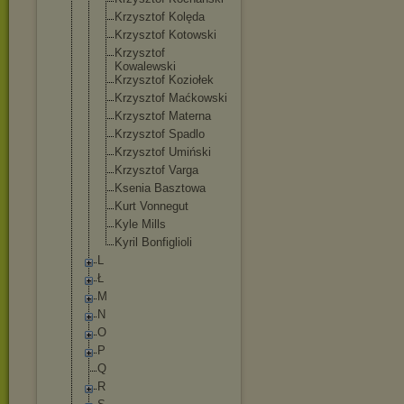
Krzysztof Kolęda
Krzysztof Kotowski
Krzysztof
Kowalewski
Krzysztof Koziołek
Krzysztof Maćkowski
Krzysztof Materna
Krzysztof Spadlo
Krzysztof Umiński
Krzysztof Varga
Ksenia Basztowa
Kurt Vonnegut
Kyle Mills
Kyril Bonfiglioli
L
Ł
M
N
O
P
Q
R