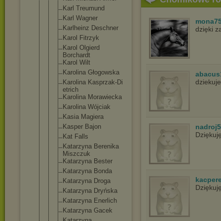
Karl Treumund
Karl Wagner
mona7
Karlheinz Deschner
dzięki 
Karol Fitrzyk
Karol Olgierd
Borchardt
Karol Wilt
Karolina Głogowska
abacus
dziekuje
Karolina Kasprzak-Di
etrich
Karolina Morawiecka
Karolina Wójciak
Kasia Magiera
Kasper Bajon
nadroj
Dziękuj
Kat Falls
Katarzyna Berenika
Miszczuk
Katarzyna Bester
Katarzyna Bonda
kacper
Katarzyna Droga
Dziękuj
Katarzyna Dryńska
Katarzyna Enerlich
Katarzyna Gacek
Katarzyna