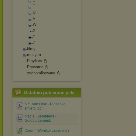
S
T
U
V
W
X
Y
Z
filmy
muzyka
Playlisty
Prywatne
zachomikowane
Ostatnio pobierane pliki
S.S. van Dine - Piosenka
smierci.pdf
Maciej Siembieda -
Gołoborze.epub
Dżem - Wehikuł czasu.mp3