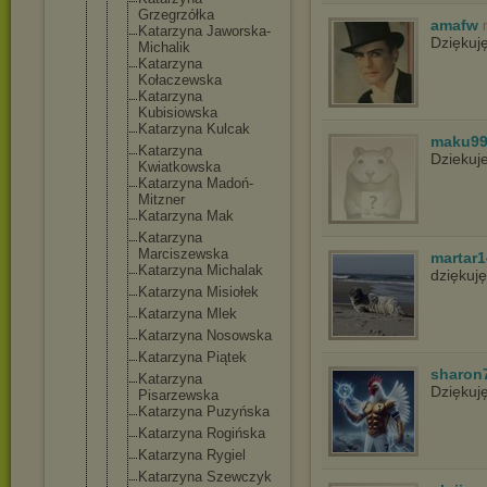
Grzegrzółka
amafw
Katarzyna Jaworska-
Dziękuj
Mi
chalik
Katarzyna
Kołaczewska
Katarzyna
Kubisiowska
Katarzyna Kulcak
maku9
Katarzyna
Dziekuj
Kwiatkowska
Katarzyna Madoń-
Mitzn
er
Katarzyna Mak
Katarzyna
Marciszewsk
a
martar1
Katarzyna Michalak
dziękuj
Katarzyna Misiołek
Katarzyna Mlek
Katarzyna Nosowska
Katarzyna Piątek
sharon
Katarzyna
Dziękuj
Pisarzewska
Katarzyna Puzyńska
Katarzyna Rogińska
Katarzyna Rygiel
Katarzyna Szewczyk