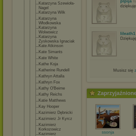
plpija
n
Katarzyna Szewioła-
dziękuję
Na
gel
Katarzyna Wilk
Katarzyna
Włodkowska
Katarzyna
Wolwowicz
lileath1
Katarzyna
Dziękuj
Zyskowska Ignaciak
Kate Atkinson
Kate Simants
Kate White
Kathe Koja
Katherine Rundell
Musisz się
Kathryn Attalla
Kathryn Fox
Kathy O'Beirne
Zaprzyjaźnion
Kathy Reichs
Katie Matthews
Kay Hooper
Kazimierz Dębnicki
Kazimierz Jr Kyrcz
Kazimierz
Korkozowicz
ssonja
Kazimierz