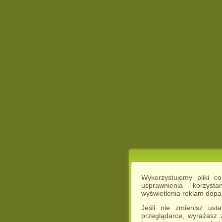
Wykorzystujemy pliki c
usprawnienia korzyst
wyświetlenia reklam dop
Jeśli nie zmienisz ust
przeglądarce, wyrażasz