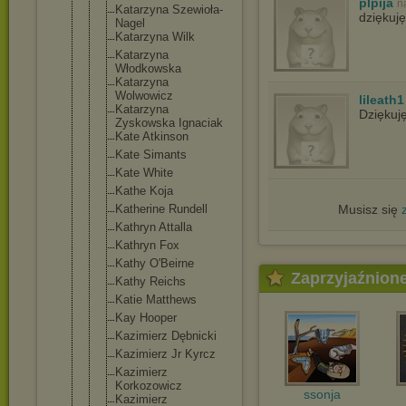
plpija
n
Katarzyna Szewioła-
dziękuję
Na
gel
Katarzyna Wilk
Katarzyna
Włodkowska
Katarzyna
Wolwowicz
lileath1
Katarzyna
Dziękuj
Zyskowska Ignaciak
Kate Atkinson
Kate Simants
Kate White
Kathe Koja
Katherine Rundell
Musisz się
Kathryn Attalla
Kathryn Fox
Kathy O'Beirne
Zaprzyjaźnion
Kathy Reichs
Katie Matthews
Kay Hooper
Kazimierz Dębnicki
Kazimierz Jr Kyrcz
Kazimierz
Korkozowicz
ssonja
Kazimierz