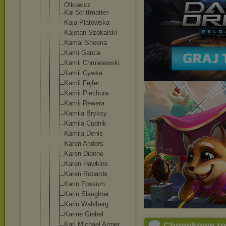
Olkowicz
Kai Strittmatte
r
Kaja Platowska
Kajetan Szokalski
Kamal Sheena
Kami Garcia
Kamil Chmielewski
Kamil Cywka
Kamil Fejfer
Kamil Piechura
Kamil Rewera
Kamila Bryksy
Kamila Cudnik
Kamila Denis
Karen Anders
Karen Dionne
Karen Hawkins
Karen Robards
Karin Fossum
Karin Slaughter
Karin Wahlberg
Karine Giebel
Karl Michael Armer
Chomikowe r