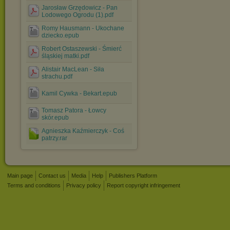
Jarosław Grzędowicz - Pan
Lodowego Ogrodu (1).pdf
Romy Hausmann - Ukochane
dziecko.epub
Robert Ostaszewski - Śmierć
śląskiej matki.pdf
Alistair MacLean - Siła
strachu.pdf
Kamil Cywka - Bekart.epub
Tomasz Patora - Łowcy
skór.epub
Agnieszka Kaźmierczyk - Coś
patrzy.rar
Main page
Contact us
Media
Help
Publishers Platform
Terms and conditions
Privacy policy
Report copyright infringement