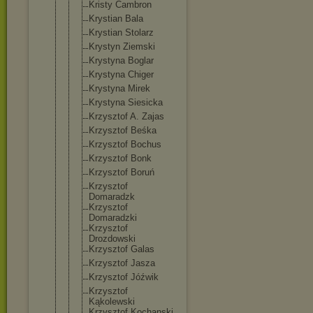
Kristy Cambron
Krystian Bala
Krystian Stolarz
Krystyn Ziemski
Krystyna Boglar
Krystyna Chiger
Krystyna Mirek
Krystyna Siesicka
Krzysztof A. Zajas
Krzysztof Beśka
Krzysztof Bochus
Krzysztof Bonk
Krzysztof Boruń
Krzysztof
Domaradzk
Krzysztof
Domaradzki
Krzysztof
Drozdowski
Krzysztof Galas
Krzysztof Jasza
Krzysztof Jóźwik
Krzysztof
Kąkolewski
Krzysztof Kochanski