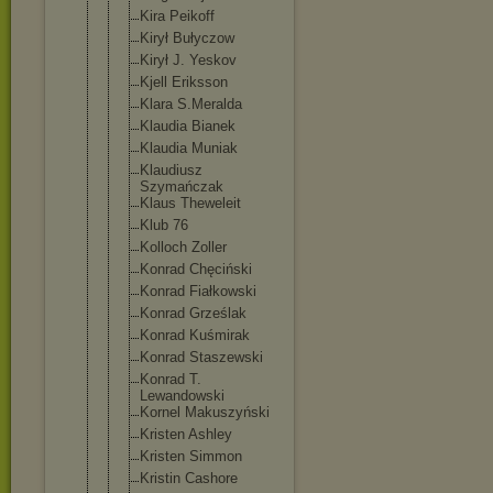
Kira Peikoff
Kirył Bułyczow
Kirył J. Yeskov
Kjell Eriksson
Klara S.Meralda
Klaudia Bianek
Klaudia Muniak
Klaudiusz
Szymańczak
Klaus Theweleit
Klub 76
Kolloch Zoller
Konrad Chęciński
Konrad Fiałkowski
Konrad Grześlak
Konrad Kuśmirak
Konrad Staszewski
Konrad T.
Lewandowski
Kornel Makuszyński
Kristen Ashley
Kristen Simmon
Kristin Cashore