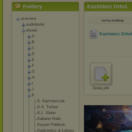
Foldery
Kazimierz Orłoś
uzavrano
sortuj według:
audiobooki
ebooki
Kazimierz Orło
A
B
C
D
E
F
G
H
I
Dodaj plik
J
K
K. Kaźmierczak
K.A. Tucker
K.L. Slater
Kabaret Hrabi
Kacper Pobłocki
Kadziewicz & Łukasz