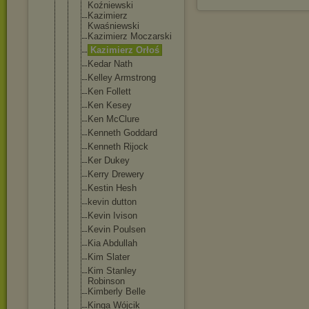
Koźniewski
Kazimierz
Kwaśniewski
Kazimierz Moczarski
Kazimierz Orłoś
Kedar Nath
Kelley Armstrong
Ken Follett
Ken Kesey
Ken McClure
Kenneth Goddard
Kenneth Rijock
Ker Dukey
Kerry Drewery
Kestin Hesh
kevin dutton
Kevin Ivison
Kevin Poulsen
Kia Abdullah
Kim Slater
Kim Stanley
Robinson
Kimberly Belle
Kinga Wójcik