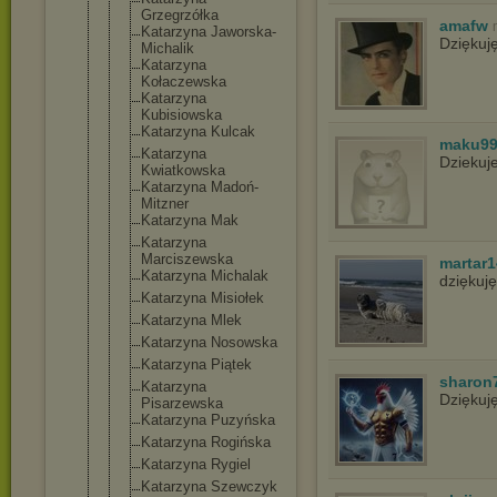
Grzegrzółka
amafw
Katarzyna Jaworska-
Dziękuj
Mi
chalik
Katarzyna
Kołaczewska
Katarzyna
Kubisiowska
Katarzyna Kulcak
maku9
Katarzyna
Dziekuj
Kwiatkowska
Katarzyna Madoń-
Mitzn
er
Katarzyna Mak
Katarzyna
Marciszewsk
a
martar1
Katarzyna Michalak
dziękuj
Katarzyna Misiołek
Katarzyna Mlek
Katarzyna Nosowska
Katarzyna Piątek
sharon
Katarzyna
Dziękuj
Pisarzewska
Katarzyna Puzyńska
Katarzyna Rogińska
Katarzyna Rygiel
Katarzyna Szewczyk