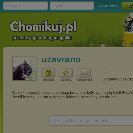
Chomik
Hasło
zapomniałem
uzavrano
k
widziany: 2.08.20
Prezent
Ulubiony
Wiadomość
Szukaj plików na tym chomiku