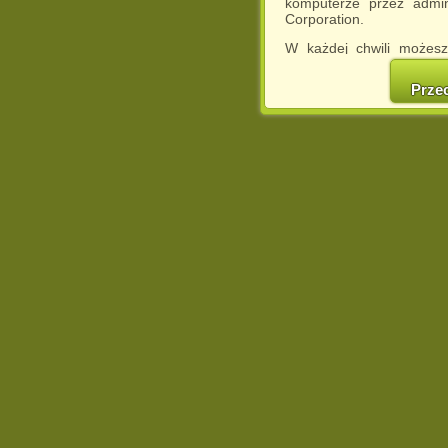
komputerze przez admin
Corporation.
W każdej chwili możesz
cookies w swojej przeglą
w naszej Pol
Prze
http://chomikuj.pl/Polity
Jednocześnie informuje
może spowodować ogr
Chomikuj.pl.
W przypadku braku twojej
prosimy o opuszczenie se
Wykorzystanie plików c
(dostosowanie reklam do
działań marketingowych).
Wyrażenie sprzeciwu spo
będzie dopasowana do Tw
wyświetlona przypadkowo
Istnieje możliwość zmian
sposób uniemożliwiając
urządzeniu końcowym. M
dokonując odpowiednich
internetowej.
Pełną informację na 