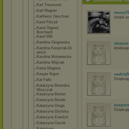
Karl Treumund
Karl Wagner
mona7
Karlheinz Deschner
dzięki 
Karol Fitrzyk
Karol Olgierd
Borchardt
Karol Wilt
Karolina Głogowska
abacus
dziekuje
Karolina Kasprzak-Di
etrich
Karolina Morawiecka
Karolina Wójciak
Kasia Magiera
Kasper Bajon
nadroj
Dziękuj
Kat Falls
Katarzyna Berenika
Miszczuk
Katarzyna Bester
Katarzyna Bonda
kacper
Katarzyna Droga
Dziękuj
Katarzyna Dryńska
Katarzyna Enerlich
Katarzyna Gacek
Katarzyna