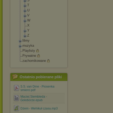
S
T
U
V
W
X
Y
Z
filmy
muzyka
Playlisty
Prywatne
zachomikowane
Ostatnio pobierane pliki
S.S. van Dine - Piosenka
smierci.pdf
Maciej Siembieda -
Gołoborze.epub
Dżem - Wehikuł czasu.mp3