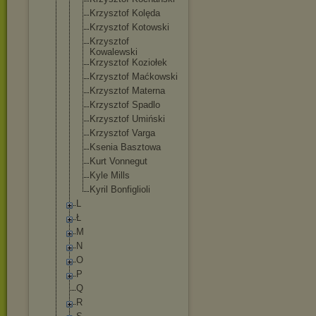
Krzysztof Kolęda
Krzysztof Kotowski
Krzysztof
Kowalewski
Krzysztof Koziołek
Krzysztof Maćkowski
Krzysztof Materna
Krzysztof Spadlo
Krzysztof Umiński
Krzysztof Varga
Ksenia Basztowa
Kurt Vonnegut
Kyle Mills
Kyril Bonfiglioli
L
Ł
M
N
O
P
Q
R