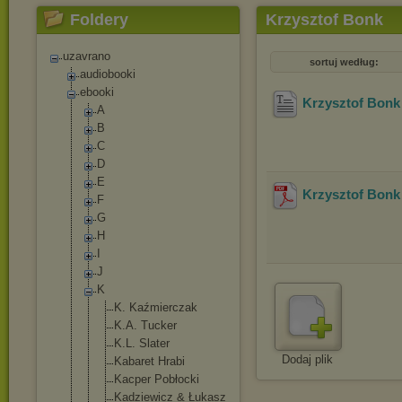
Foldery
Krzysztof Bonk
uzavrano
sortuj według:
audiobooki
ebooki
Krzysztof Bonk 
A
B
C
D
E
Krzysztof Bonk 
F
G
H
I
J
K
K. Kaźmierczak
K.A. Tucker
K.L. Slater
Dodaj plik
Kabaret Hrabi
Kacper Pobłocki
Kadziewicz & Łukasz