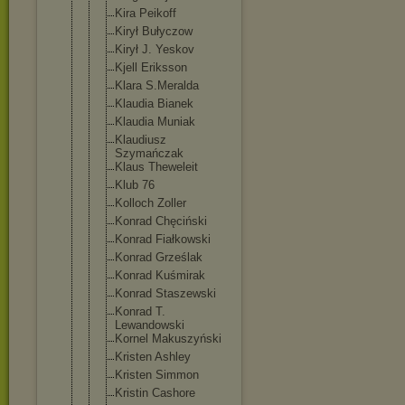
Kira Peikoff
Kirył Bułyczow
Kirył J. Yeskov
Kjell Eriksson
Klara S.Meralda
Klaudia Bianek
Klaudia Muniak
Klaudiusz
Szymańczak
Klaus Theweleit
Klub 76
Kolloch Zoller
Konrad Chęciński
Konrad Fiałkowski
Konrad Grześlak
Konrad Kuśmirak
Konrad Staszewski
Konrad T.
Lewandowski
Kornel Makuszyński
Kristen Ashley
Kristen Simmon
Kristin Cashore