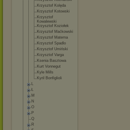
Krzysztof Kolęda
Krzysztof Kotowski
Krzysztof
Kowalewski
Krzysztof Koziołek
Krzysztof Maćkowski
Krzysztof Materna
Krzysztof Spadlo
Krzysztof Umiński
Krzysztof Varga
Ksenia Basztowa
Kurt Vonnegut
Kyle Mills
Kyril Bonfiglioli
L
Ł
M
N
O
P
Q
R