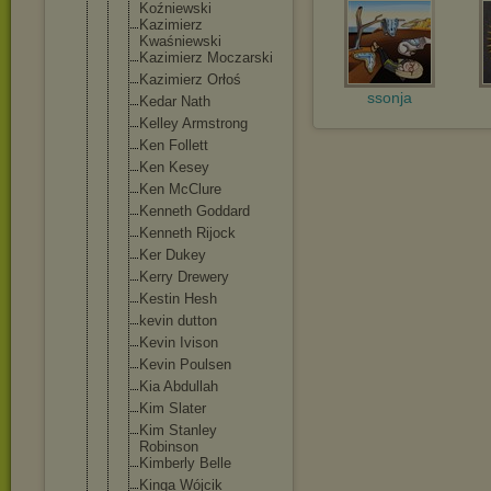
Koźniewski
Kazimierz
Kwaśniewski
Kazimierz Moczarski
Kazimierz Orłoś
ssonja
Kedar Nath
Kelley Armstrong
Ken Follett
Ken Kesey
Ken McClure
Kenneth Goddard
Kenneth Rijock
Ker Dukey
Kerry Drewery
Kestin Hesh
kevin dutton
Kevin Ivison
Kevin Poulsen
Kia Abdullah
Kim Slater
Kim Stanley
Robinson
Kimberly Belle
Kinga Wójcik