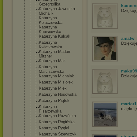
Grzegrzółka
kacper
Katarzyna Jaworska-
Dziękuj
Mi
chalik
Katarzyna
Kołaczewska
Katarzyna
Kubisiowska
Katarzyna Kulcak
amafw
Katarzyna
Dziękuj
Kwiatkowska
Katarzyna Madoń-
Mitzn
er
Katarzyna Mak
Katarzyna
maku9
Marciszewsk
a
Dziekuj
Katarzyna Michalak
Katarzyna Misiołek
Katarzyna Mlek
Katarzyna Nosowska
Katarzyna Piątek
martar1
Katarzyna
dziękuj
Pisarzewska
Katarzyna Puzyńska
Katarzyna Rogińska
Katarzyna Rygiel
Katarzyna Szewczyk
sharon