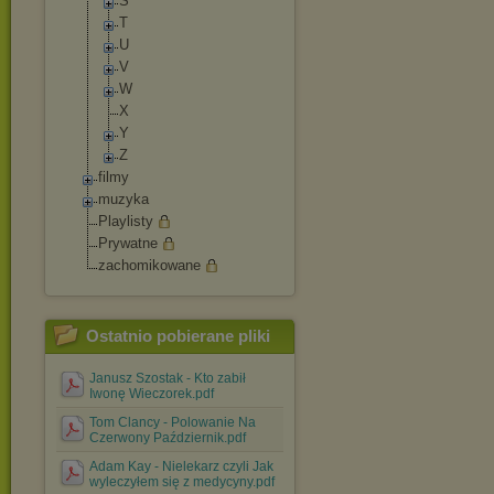
S
T
U
V
W
X
Y
Z
filmy
muzyka
Playlisty
Prywatne
zachomikowane
Ostatnio pobierane pliki
Janusz Szostak - Kto zabił
Iwonę Wieczorek.pdf
Tom Clancy - Polowanie Na
Czerwony Październik.pdf
Adam Kay - Nielekarz czyli Jak
wyleczyłem się z medycyny.pdf