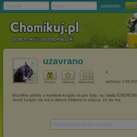
Chomik
Hasło
zapomniałem
uzavrano
k
widziany: 2.08.20
Prezent
Ulubiony
Wiadomość
Szukaj plików na tym chomiku