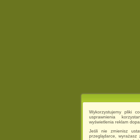
Wykorzystujemy pliki c
usprawnienia korzyst
wyświetlenia reklam dop
Jeśli nie zmienisz ust
przeglądarce, wyrażasz