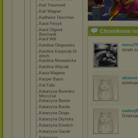
Karl Treumund
Karl Wagner
Karlheinz Deschner
Karol Fitrzyk
Karol Olgierd
Chomikowe r
Borchardt
Karol Wilt
mona7
Karolina Głogowska
dzięki 
Karolina Kasprzak-Di
etrich
Karolina Morawiecka
Karolina Wójciak
Kasia Magiera
abacus
Kasper Bajon
dziekuje
Kat Falls
Katarzyna Berenika
Miszczuk
Katarzyna Bester
Katarzyna Bonda
nadroj
Katarzyna Droga
Dziękuj
Katarzyna Dryńska
Katarzyna Enerlich
Katarzyna Gacek
Katarzyna