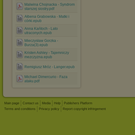
Malwina Chojnacka - Syndrom
starszej siostry.pdf
Ałbena Grabowska - Matki i
córki.epub
Anna Kańtoch - Lato
utraconych.epub
Mieczysław Gorzka -
Burza(3).epub
Kristen Ashley - Tajemniczy
mezczyzna.epub
Remigiusz Mróz - Langer.epub
Michael Dimercurio - Faza
ataku.pdf
Main page
Contact us
Media
Help
Publishers Platform
Terms and conditions
Privacy policy
Report copyright infringement