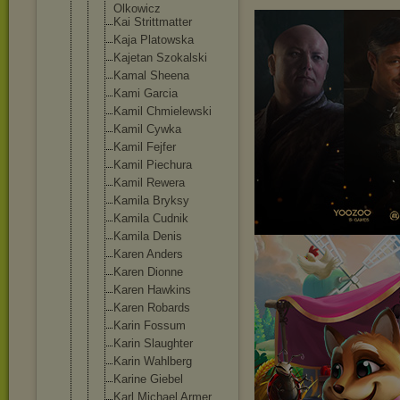
Olkowicz
Kai Strittmatte
r
Kaja Platowska
Kajetan Szokalski
Kamal Sheena
Kami Garcia
Kamil Chmielewski
Kamil Cywka
Kamil Fejfer
Kamil Piechura
Kamil Rewera
Kamila Bryksy
Kamila Cudnik
Kamila Denis
Karen Anders
Karen Dionne
Karen Hawkins
Karen Robards
Karin Fossum
Karin Slaughter
Karin Wahlberg
Karine Giebel
Karl Michael Armer