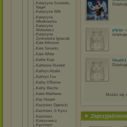
Katarzyna Szewioła-
Dziękuj
Na
gel
Katarzyna Wilk
Katarzyna
Włodkowska
Katarzyna
plpija
Wolwowicz
n
Katarzyna
dziękuję
Zyskowska Ignaciak
Kate Atkinson
Kate Simants
Kate White
Kathe Koja
lileath1
Dziękuj
Katherine Rundell
Kathryn Attalla
Kathryn Fox
Kathy O'Beirne
Kathy Reichs
Katie Matthews
Musisz się
Kay Hooper
Kazimierz Dębnicki
Kazimierz Jr Kyrcz
Zaprzyjaźnion
Kazimierz
Korkozowicz
Kazimierz