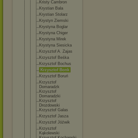
Kristy Cambron
Krystian Bala
Krystian Stolarz
Krystyn Ziemski
Krystyna Boglar
Krystyna Chiger
Krystyna Mirek
Krystyna Siesicka
Krzysztof A. Zajas
Krzysztof Beśka
Krzysztof Bochus
Krzysztof Bonk
Krzysztof Boruń
Krzysztof
Domaradzk
Krzysztof
Domaradzki
Krzysztof
Drozdowski
Krzysztof Galas
Krzysztof Jasza
Krzysztof Jóźwik
Krzysztof
Kąkolewski
Krzysztof Kochanski