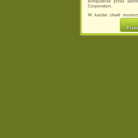
komputerze przez admin
Corporation.
W każdej chwili możesz
cookies w swojej przeglą
w naszej Pol
Prze
http://chomikuj.pl/Polity
Jednocześnie informuje
może spowodować ogr
Chomikuj.pl.
W przypadku braku twojej
prosimy o opuszczenie se
Wykorzystanie plików c
(dostosowanie reklam do
działań marketingowych).
Wyrażenie sprzeciwu spo
będzie dopasowana do Tw
wyświetlona przypadkowo
Istnieje możliwość zmian
sposób uniemożliwiając
urządzeniu końcowym. M
dokonując odpowiednich
internetowej.
Pełną informację na 