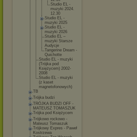
Studi
o EL -
muzyk
i 2024.
12.30
Studio EL -
muzyki 2025
Studio EL -
muzyki 2026
Studio EL –
muzyki Starsze
Audycje
Tangerin
e Dream -
Quichott
e
Studio EL - muzyki
(Trójka pod
Księżycem) 2002-
2008
Studio EL - muzyki
(z kaset
magnetofono
wych)
TB
Trójka budzi
TRÓJKA BUDZI OFF -
MATEUSZ TOMASZUK
Trójka pod Księżycem
Trójkowo rockowo -
Mateusz Tomaszuk
Trójkowy Expres - Paweł
Kostrzewa