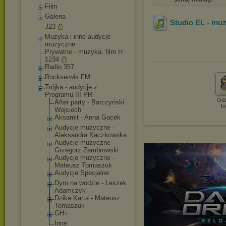
Film
Galeria
Studio EL - muz
J23
Muzyka i inne audycje
muzyczne
Prywatne - muzyka, film H
1234
Radio 357
Rockserwis FM
Trójka - audycje z
Programu III PR
Odt
After party - Barczyński
fo
Wojciech
Aksamit - Anna Gacek
Audycje muzyczne -
Aleksandra Kaczkowska
Audycje muzyczne -
Grzegorz Zembrowski
Audycje muzyczne -
Mateusz Tomaszuk
Audycje Specjalne
Dym na wodzie - Leszek
Adamczyk
Dzika Karta - Mateusz
Tomaszuk
GH+
Inne