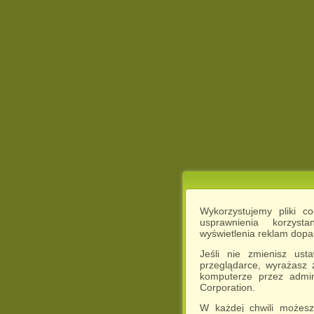
Wykorzystujemy pliki c
usprawnienia korzyst
wyświetlenia reklam dop
Jeśli nie zmienisz ust
przeglądarce, wyrażasz
komputerze przez admin
Corporation.
W każdej chwili możesz