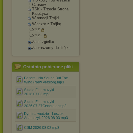
Trójkowy Top Wszech
Czasów
TSK - Trzecia Strona
Księżyca
W tonacji Trójki
Wieczór z Trójką
XYZ
XYZ+
Zalef zgiełku
Zapraszamy do Trójki
Ostatnio pobierane pliki
Editors - No Sound But The
Wind (New Version).mp3
Studio EL - muzyki
2018.07.03.mp3
Studio EL - muzyki
2026.07.27Generator.mp3
Dym na wodzie - Leszek
Adamczyk 2026.08.03.mp3
CSM 2026.08.02.mp3