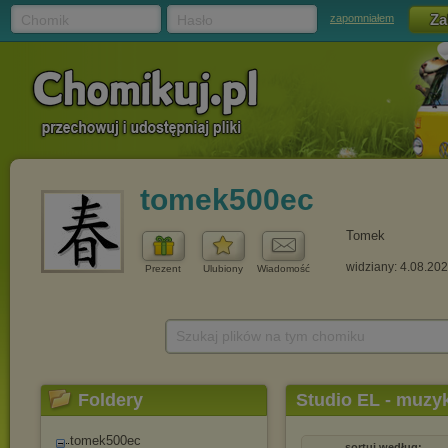
Chomik
Hasło
zapomniałem
tomek500ec
Tomek
widziany: 4.08.20
Prezent
Ulubiony
Wiadomość
Szukaj plików na tym chomiku
Foldery
Studio EL - muzyk
tomek500ec
sortuj według: