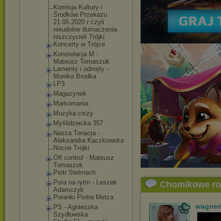
Komisja Kultury i
Środków Przekazu
21.05.2020 r czyli
nieudolne tłumaczenia
niszczycieli Trójki
Koncerty w Trójce
Konstelacja M -
Mateusz Tomaszuk
Lamenty i odmęty -
Monika Brodka
LP3
Magazynek
Markomania
Muzyka ciszy
Myślidziecka 357
Nasza Tonacja -
Aleksandra Kaczkowska
Nocne Trójki
Off control - Mateusz
Tomaszuk
Piotr Stelmach
Pora na rytm - Leszek
Chomikowe r
Adamczyk
Poranki Piotra Metza
wagner
PS - Agnieszka
Szydłowska