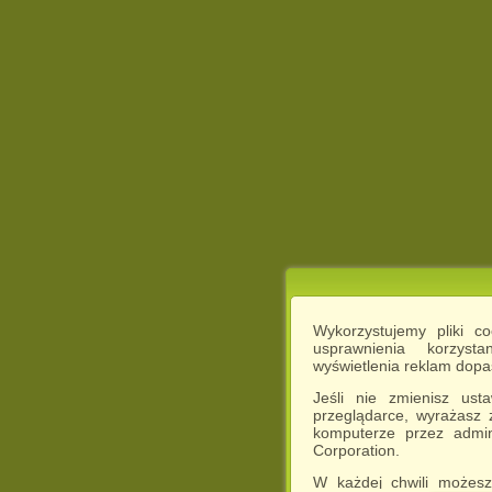
Wykorzystujemy pliki c
usprawnienia korzyst
wyświetlenia reklam dop
Jeśli nie zmienisz ust
przeglądarce, wyrażasz
komputerze przez admin
Corporation.
W każdej chwili możesz