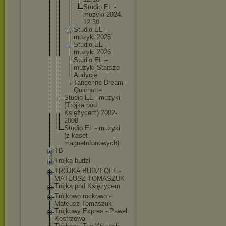
Studi
o EL -
muzyk
i 2024.
12.30
Studio EL -
muzyki 2025
Studio EL -
muzyki 2026
Studio EL –
muzyki Starsze
Audycje
Tangerin
e Dream -
Quichott
e
Studio EL - muzyki
(Trójka pod
Księżycem) 2002-
2008
Studio EL - muzyki
(z kaset
magnetofono
wych)
TB
Trójka budzi
TRÓJKA BUDZI OFF -
MATEUSZ TOMASZUK
Trójka pod Księżycem
Trójkowo rockowo -
Mateusz Tomaszuk
Trójkowy Expres - Paweł
Kostrzewa