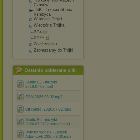
Trójkowy Top Wszech
Czasów
TSK - Trzecia Strona
Księżyca
W tonacji Trójki
Wieczór z Trójką
XYZ
XYZ+
Zalef zgiełku
Zapraszamy do Trójki
Ostatnio pobierane pliki
Studio EL - muzyki
2018.07.03.mp3
CSM 2026.08.02.mp3
Off control 2026.07.02.mp3
Studio EL - muzyki
2026.07.27Generator.mp3
Dym na wodzie - Leszek
Adamczyk 2026.08.03.mp3