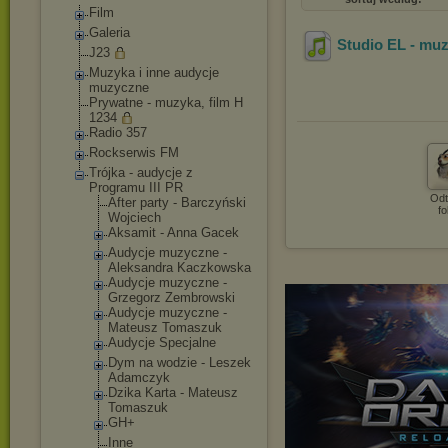
Film
Galeria
Studio EL - muz
J23
Muzyka i inne audycje
muzyczne
Prywatne - muzyka, film H
1234
Radio 357
Rockserwis FM
Trójka - audycje z
Programu III PR
Odt
After party - Barczyński
fo
Wojciech
Aksamit - Anna Gacek
Audycje muzyczne -
Aleksandra Kaczkowska
Audycje muzyczne -
Grzegorz Zembrowski
Audycje muzyczne -
Mateusz Tomaszuk
Audycje Specjalne
Dym na wodzie - Leszek
Adamczyk
Dzika Karta - Mateusz
Tomaszuk
GH+
Inne