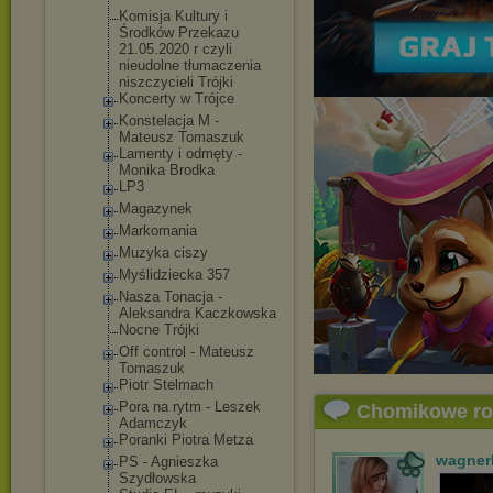
Komisja Kultury i
Środków Przekazu
21.05.2020 r czyli
nieudolne tłumaczenia
niszczycieli Trójki
Koncerty w Trójce
Konstelacja M -
Mateusz Tomaszuk
Lamenty i odmęty -
Monika Brodka
LP3
Magazynek
Markomania
Muzyka ciszy
Myślidziecka 357
Nasza Tonacja -
Aleksandra Kaczkowska
Nocne Trójki
Off control - Mateusz
Tomaszuk
Piotr Stelmach
Pora na rytm - Leszek
Chomikowe r
Adamczyk
Poranki Piotra Metza
wagner
PS - Agnieszka
Szydłowska