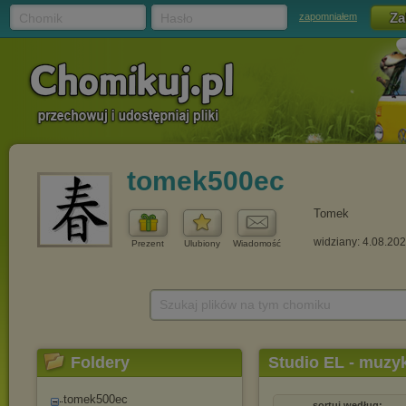
Chomik
Hasło
zapomniałem
tomek500ec
Tomek
widziany: 4.08.20
Prezent
Ulubiony
Wiadomość
Szukaj plików na tym chomiku
Foldery
Studio EL - muzyk
tomek500ec
sortuj według: