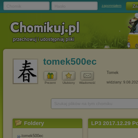
Chomik
Hasło
zapomniałem
tomek500ec
Tomek
widziany: 9.08.20
Prezent
Ulubiony
Wiadomość
Szukaj plików na tym chomiku
Foldery
LP3 2017.12.29 
tomek500ec