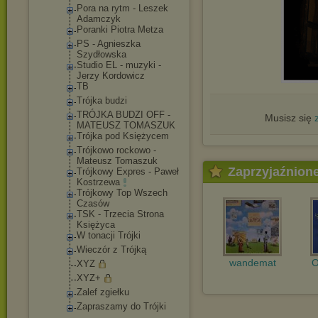
Pora na rytm - Leszek
Adamczyk
Poranki Piotra Metza
PS - Agnieszka
Szydłowska
Studio EL - muzyki -
Jerzy Kordowicz
TB
Trójka budzi
TRÓJKA BUDZI OFF -
Musisz się
MATEUSZ TOMASZUK
Trójka pod Księżycem
Trójkowo rockowo -
Mateusz Tomaszuk
Zaprzyjaźnion
Trójkowy Expres - Paweł
Kostrzewa
Trójkowy Top Wszech
Czasów
TSK - Trzecia Strona
Księżyca
W tonacji Trójki
Wieczór z Trójką
wandemat
O
XYZ
XYZ+
Zalef zgiełku
Zapraszamy do Trójki