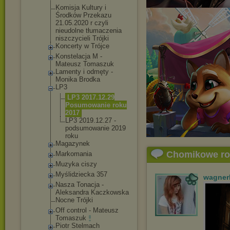
Komisja Kultury i
Środków Przekazu
21.05.2020 r czyli
nieudolne tłumaczenia
niszczycieli Trójki
Koncerty w Trójce
Konstelacja M -
Mateusz Tomaszuk
Lamenty i odmęty -
Monika Brodka
LP3
LP3 2017.12.29
Posumowanie roku
2017
LP3 2019.12.27 -
podsumowani
e 2019
roku
Magazynek
Chomikowe r
Markomania
Muzyka ciszy
Myślidziecka 357
wagner
Nasza Tonacja -
Aleksandra Kaczkowska
Nocne Trójki
Off control - Mateusz
Tomaszuk
Piotr Stelmach