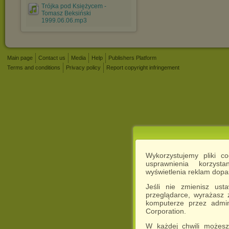
Trójka pod Księżycem -
Tomasz Beksiński
1999.06.06.mp3
Main page
Contact us
Media
Help
Publishers Platform
Terms and conditions
Privacy policy
Report copyright infringement
Wykorzystujemy pliki c
usprawnienia korzyst
wyświetlenia reklam dop
Jeśli nie zmienisz ust
przeglądarce, wyrażasz
komputerze przez admin
Corporation.
W każdej chwili możesz