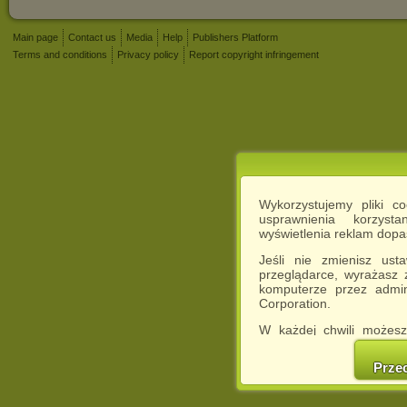
Main page
Contact us
Media
Help
Publishers Platform
Terms and conditions
Privacy policy
Report copyright infringement
Wykorzystujemy pliki c
usprawnienia korzyst
wyświetlenia reklam dop
Jeśli nie zmienisz ust
przeglądarce, wyrażasz
komputerze przez admin
Corporation.
W każdej chwili możesz
cookies w swojej przeglą
w naszej Pol
Prze
http://chomikuj.pl/Polity
Jednocześnie informuje