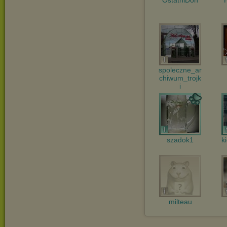
OstatniDon
spoleczne_ar
chiwum_trojk
i
szadok1
k
milteau