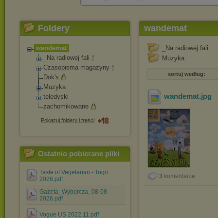
Foldery
wandemat
wandemat
_Na radiowej fali
_Na radiowej fali
Muzyka
Czasopisma magazyny
sortuj według:
Dok's
Muzyka
wandemat
.jpg
teledyski
zachomikowane
Pokazuj foldery i treści
Ostatnio pobierane pliki
Taste of Vegetarian - Togo
3
komentarze
2026.pdf
Gazeta_Wyborcza_08-08-
2026.pdf
Vogue US 2022.11.pdf