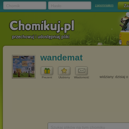
Chomik
Hasło
zapomniałem
wandemat
widziany: dzisiaj o
Prezent
Ulubiony
Wiadomość
Szukaj plików na tym chomiku