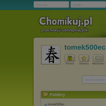
Chomik
Hasło
tomek500ec
Prezent
Ulubiony
Wiadomość
Szukaj plików
Foldery
tomek500ec