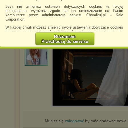
Jeśli nie zmienisz ustawień dotyczących cookies w Twojej
przeglądarce, wyrażasz zgodę na ich umieszczanie na Twoim
komputerze przez administratora serwisu Chomikuj.pl – Kelo
Corporation.
W każdej chwili możesz zmienić swoje ustawienia dotyczące cookies
Chomikowe rozmowy
w swojej przeglądarce internetowej. Dowiedz się więcej w naszej
Polityce Prywatności -
http://chomikuj.pl/PolitykaPrywatnosci.aspx
.
Rozumiem
Przechodzę do serwisu
Jednocześnie informujemy że zmiana ustawień przeglądarki może
wagnerka9595
napisano 23.10.2021 20:13
spowodować ograniczenie korzystania ze strony Chomikuj.pl.
W przypadku braku twojej zgody na akceptację cookies niestety
prosimy o opuszczenie serwisu chomikuj.pl.
Wykorzystanie plików cookies
przez
Zaufanych Partnerów
(dostosowanie reklam do Twoich potrzeb, analiza skuteczności działań
marketingowych).
Wyrażenie sprzeciwu spowoduje, że wyświetlana Ci reklama nie
będzie dopasowana do Twoich preferencji, a będzie to reklama
wyświetlona przypadkowo.
Istnieje możliwość zmiany ustawień przeglądarki internetowej w
sposób uniemożliwiający przechowywanie plików cookies na
urządzeniu końcowym. Można również usunąć pliki cookies,
dokonując odpowiednich zmian w ustawieniach przeglądarki
internetowej.
Musisz się
zalogować
by móc dodawać nowe w
Pełną informację na ten temat znajdziesz pod adresem