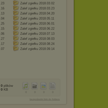
2.23
Zalef zgiełku 2018.03.02
3.16
Zalef zgiełku 2018.03.23
4.13
Zalef zgiełku 2018.04.20
5.04
Zalef zgiełku 2018.05.11
5.25
Zalef zgiełku 2018.06.01
6.15
Zalef zgiełku 2018.06.22
7.06
Zalef zgiełku 2018.07.13
7.27
Zalef zgiełku 2018.08.03
8.17
Zalef zgiełku 2018.08.24
9.07
Zalef zgiełku 2018.09.14
0
plików
0
KB
0
0
0
0
bezpośredni link do folderu