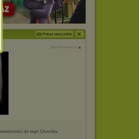
Pokaż wszystkie
zgłoś do usunięcia
iadomości do tego Chomika.