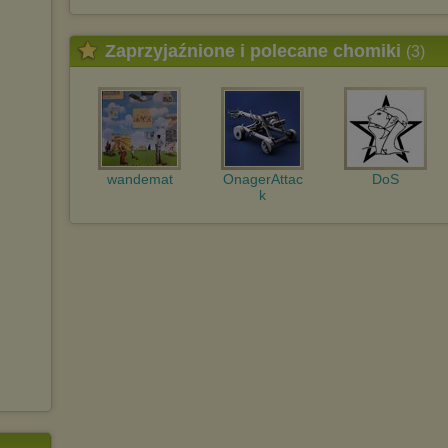
http://chomikuj.pl/PolitykaPrywatnosci.aspx
.
Zaprzyjaźnione i polecane chomiki
(3)
wandemat
OnagerAttac
DoS
k