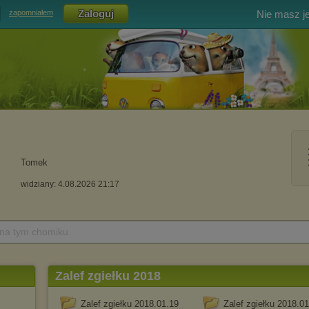
Nie masz j
zapomniałem
Tomek
widziany: 4.08.2026 21:17
 na tym chomiku
Zalef zgiełku 2018
Zalef zgiełku 2018.01.19
Zalef zgiełku 2018.0