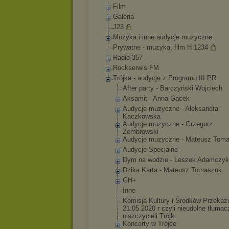
Film
Galeria
J23
Muzyka i inne audycje muzyczne
Prywatne - muzyka, film H 1234
Radio 357
Rockserwis FM
Trójka - audycje z Programu III PR
After party - Barczyński Wojciech
Aksamit - Anna Gacek
Audycje muzyczne - Aleksandra
Kaczkowska
Audycje muzyczne - Grzegorz
Zembrowski
Audycje muzyczne - Mateusz Tom
Audycje Specjalne
Dym na wodzie - Leszek Adamczyk
Dzika Karta - Mateusz Tomaszuk
GH+
Inne
Komisja Kultury i Środków Przekaz
21.05.2020 r czyli nieudolne tłumac
niszczycieli Trójki
Koncerty w Trójce