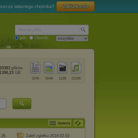
eszcze własnego chomika?
Załóż konto
Nazwa pliku
pliki
chomiki
33383
plików
1390,23
GB
3248
5548
1168
23186
Galeria
1.26
Zalef zgiełku 2018.02.02