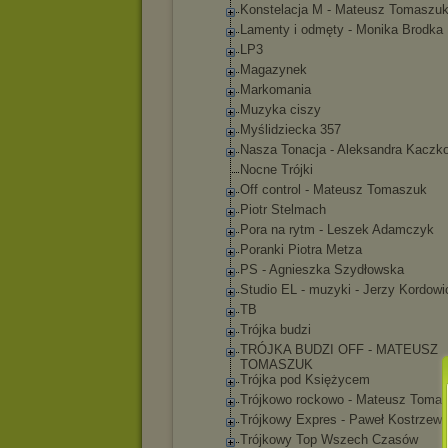
Konstelacja M - Mateusz Tomaszu
Lamenty i odmęty - Monika Brodka
LP3
Magazynek
Markomania
Muzyka ciszy
Myślidziecka 357
Nasza Tonacja - Aleksandra Kaczk
Nocne Trójki
Off control - Mateusz Tomaszuk
Piotr Stelmach
Pora na rytm - Leszek Adamczyk
Poranki Piotra Metza
PS - Agnieszka Szydłowska
Studio EL - muzyki - Jerzy Kordowi
TB
Trójka budzi
TRÓJKA BUDZI OFF - MATEUSZ
TOMASZUK
Trójka pod Księżycem
Trójkowo rockowo - Mateusz Toma
Trójkowy Expres - Paweł Kostrzew
Trójkowy Top Wszech Czasów