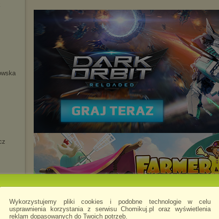
k
owska
cz
szuk
Wykorzystujemy pliki cookies i podobne technologie w celu
a
usprawnienia korzystania z serwisu Chomikuj.pl oraz wyświetlenia
reklam dopasowanych do Twoich potrzeb.