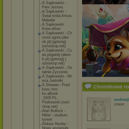
A.Sapkow
ski -
Pani Jeziora
A.Sapkow
ski -
Świat króla Artura.
Maladie
A.Sapkow
ski
Krew elfow
A.Sapkow
ski.-.Ch
rzest.og
nia.(abo
ok.pl).(
gotong).
(oslosko
p.net)
A.Sapkow
ski.-.Cz
as.pogar
dy.(aboo
k.pl).(g
otong).(
osloskop
.net)
A.Sapkow
ski.-.Os
tatnie.Z
yczenie
A.Sapkow
ski.-.Wi
eza.Jask
olki
A.Sheare
r.-.Pred
Chomikowe r
kosc.mro
ku.aBook
.SKR.PL-
andrzej
Piorkows
ki.(oslo
czesc
skop.net
)
Alan Bullock -
Hitler - studium
tyranii
Aldous Huxley -
Nowy wspaniał
y