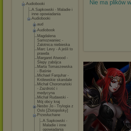
Nie ma plików w
Audiobooki
A.Sapkowski - Maladie i
inne opowiadania
Audiobooki
aud
Audiobook
Magdalena
Samozwaniec -
Zalotnica niebieska
Marc Levy - A jeśli to
prawda
Margaret Atwood -
Ślepy zabójca
Marta Tomaszewska
- Baśnie
Michael Farquhar -
Królewskie skandale
Michał Choromański
- Zazdrość i
medycyna
Michał Rudawski -
Mój obcy kraj
Nesbo Jo - Trylogia z
Oslo [Zlotopolsk
y]
Przesłuchan
e
A.Sapkow
ski -
Maladie i inne
opowiada
nia