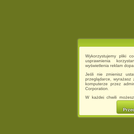
Wykorzystujemy pliki c
usprawnienia korzyst
wyświetlenia reklam dop
Jeśli nie zmienisz ust
przeglądarce, wyrażasz
komputerze przez admin
Corporation.
W każdej chwili możesz
cookies w swojej przeglą
w naszej Pol
Prze
http://chomikuj.pl/Polity
Jednocześnie informuje
może spowodować ogr
Chomikuj.pl.