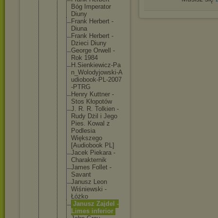
Bóg Imperato
r
Diuny
Frank Herbert -
Diuna
Frank Herbert -
Dzieci Diuny
George Orwell -
Rok 1984
H.Sienki
ewicz-Pa
n_Wolody
jowski-A
udiobook
-PL-2007
-PTRG
Henry Kuttner -
Stos Kłopotów
J. R. R. Tolkien -
Rudy Dżil i Jego
Pies. Kowal z
Podlesia
Większeg
o
[Audiobo
ok PL]
Jacek Piekara -
Charakte
rnik
James Follet -
Savant
Janusz Leon
Wiśniews
ki -
Łóżko
Janusz Zajdel -
Limes inferior