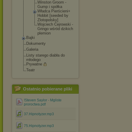
Winston Groom -
Gump i spółka
Władca Pierścieni+
Hobbit [seeded by
Zlotopolsky
]
Wojciech Cejrowski -
Gringo wśród dzikich
plemion
Bajki
Dokumenty
Galeria
Listy starego diabła do
młodego
Prywatne
Teatr
Ostatnio pobierane pliki
!Steven Saylor - Mgliste
proroctwa.pdf
37.Hipnotyzer.mp3
75.Hipnotyzer.mp3