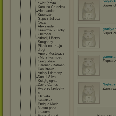
poyav1
świat (czyta
Super c
Karolina Gruszka)
Aleksand
er
Krawczuk -
Gajusz Juliusz
Cezar
Aleksand
er
ganiya
Krawczuk - Groby
Super c
Cheronei
Arkadij i Borys
Strugacc
y -
Piknik na skraju
drogi
Arnold Mostowic
z
gacena
- My z kosmosu
Zapras
Craig Shaw
Gardner - Batman
Dan Brown -
Anioły i demony
Daniel Silva -
Książę ognia
Najlep
David Camus -
Zapras
Rycerze królestw
a
Elżbieta
Nowalska
Enrique Moriel -
Miasto poza
czasem
Musisz się
Frank Herbert -