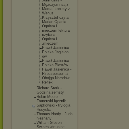
John Gray -
Mężczyzn
i są z
Marsa, kobiety z
Wenus
Krzyszto
f czyta
Marian Opania
Ogniem i
mieczem lektura
czytana
Ogniem.i
.mieczem
Paweł Jasienic
a -
Polska Jagielon
ów
Paweł Jasienic
a -
Polska Piastów
Paweł Jasienic
a -
Rzeczpos
polita
Obojga Narodów
Reflex
Richard Stark -
Godzina zemsty
Robin Moore -
Francuski łącznik
Sapkowski - trylogia
Husycka
Thomas Hardy - Juda
nieznany
William Gibson -
Światło wirtualne