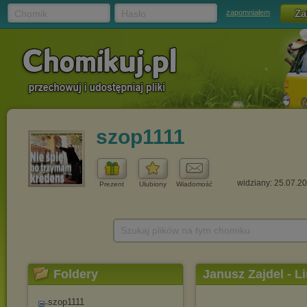
Chomik
Hasło
zapomniałem
szop1111
widziany: 25.07.2
Prezent
Ulubiony
Wiadomość
Szukaj plików na tym chomiku
Foldery
Janusz Zajdel - Li
szop1111