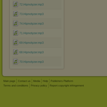
72.Hipnotyzer.mp3
73.Hipnotyzer.mp3
74.Hipnotyzer.mp3
71.Hipnotyzer.mp3
69.Hipnotyzer.mp3
68.Hipnotyzer.mp3
70.Hipnotyzer.mp3
Main page
Contact us
Media
Help
Publishers Platform
Terms and conditions
Privacy policy
Report copyright infringement