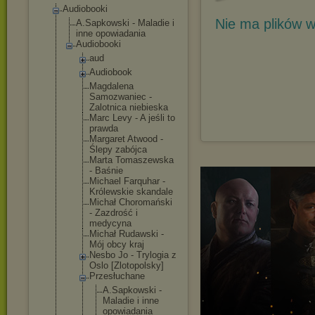
Audiobooki
Nie ma plików w
A.Sapkowski - Maladie i
inne opowiadania
Audiobooki
aud
Audiobook
Magdalena
Samozwaniec -
Zalotnica niebieska
Marc Levy - A jeśli to
prawda
Margaret Atwood -
Ślepy zabójca
Marta Tomaszewska
- Baśnie
Michael Farquhar -
Królewskie skandale
Michał Choromański
- Zazdrość i
medycyna
Michał Rudawski -
Mój obcy kraj
Nesbo Jo - Trylogia z
Oslo [Zlotopolsk
y]
Przesłuchan
e
A.Sapkow
ski -
Maladie i inne
opowiada
nia