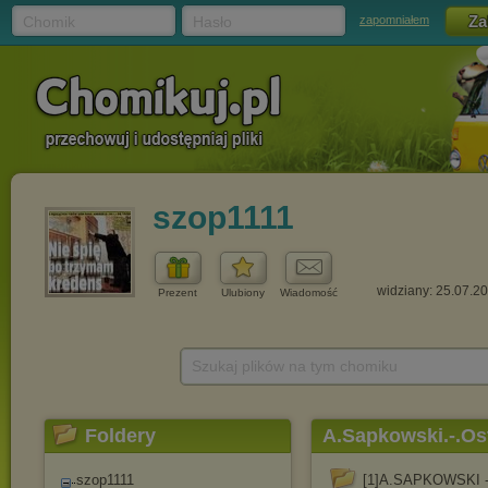
Chomik
Hasło
zapomniałem
szop1111
widziany: 25.07.2
Prezent
Ulubiony
Wiadomość
Szukaj plików na tym chomiku
Foldery
A.Sapkowski.-.Os
szop1111
[1]A.SAPKOWSKI - 