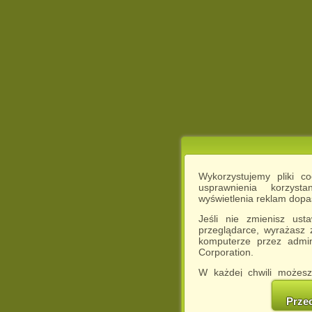
Wykorzystujemy pliki c
usprawnienia korzyst
wyświetlenia reklam dop
Jeśli nie zmienisz ust
przeglądarce, wyrażasz
komputerze przez admin
Corporation.
W każdej chwili możesz
cookies w swojej przeglą
w naszej Pol
Prze
http://chomikuj.pl/Polity