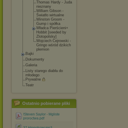
Thomas Hardy - Juda
nieznany
William Gibson -
Światło wirtualne
Winston Groom -
Gump i spółka
Władca Pierścieni+
Hobbit [seeded by
Zlotopolsky
]
Wojciech Cejrowski -
Gringo wśród dzikich
plemion
Bajki
Dokumenty
Galeria
Listy starego diabła do
młodego
Prywatne
Teatr
Ostatnio pobierane pliki
!Steven Saylor - Mgliste
proroctwa.pdf
37.Hipnotyzer.mp3