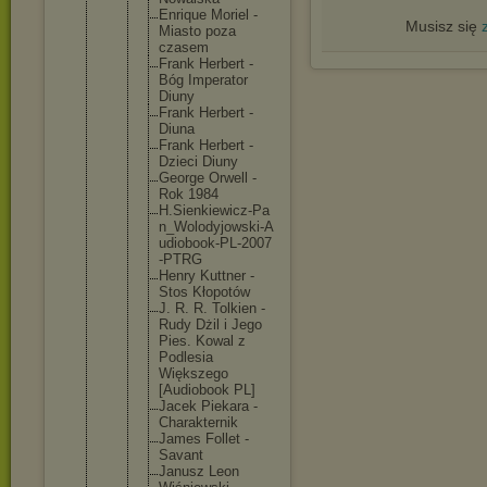
Enrique Moriel -
Musisz się
Miasto poza
czasem
Frank Herbert -
Bóg Imperato
r
Diuny
Frank Herbert -
Diuna
Frank Herbert -
Dzieci Diuny
George Orwell -
Rok 1984
H.Sienki
ewicz-Pa
n_Wolody
jowski-A
udiobook
-PL-2007
-PTRG
Henry Kuttner -
Stos Kłopotów
J. R. R. Tolkien -
Rudy Dżil i Jego
Pies. Kowal z
Podlesia
Większeg
o
[Audiobo
ok PL]
Jacek Piekara -
Charakte
rnik
James Follet -
Savant
Janusz Leon