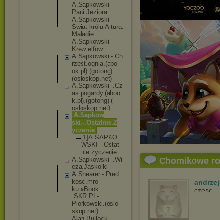
A.Sapkow
ski -
Pani Jeziora
A.Sapkow
ski -
Świat króla Artura.
Maladie
A.Sapkow
ski
Krew elfow
A.Sapkow
ski.-.Ch
rzest.og
nia.(abo
ok.pl).(
gotong).
(oslosko
p.net)
A.Sapkow
ski.-.Cz
as.pogar
dy.(aboo
k.pl).(g
otong).(
osloskop
.net)
A.Sapkow
ski.-.Os
tatnie.Z
yczenie
[1]A.
SAPKO
WSKI - Ostat
nie życze
nie
A.Sapkow
ski.-.Wi
Chomikowe r
eza.Jask
olki
A.Sheare
r.-.Pred
kosc.mro
andrzej
ku.aBook
czesc
.SKR.PL-
Piorkows
ki.(oslo
skop.net
)
Alan Bullock -