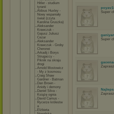
Hitler - studium
tyranii
poyav1
Aldous Huxley -
Super c
Nowy wspaniał
y
świat (czyta
Karolina Gruszka)
Aleksand
er
Krawczuk -
Gajusz Juliusz
ganiya
Cezar
Super c
Aleksand
er
Krawczuk - Groby
Cheronei
Arkadij i Borys
Strugacc
y -
Piknik na skraju
gacena
drogi
Zapras
Arnold Mostowic
z
- My z kosmosu
Craig Shaw
Gardner - Batman
Dan Brown -
Anioły i demony
Najlep
Daniel Silva -
Zapras
Książę ognia
David Camus -
Rycerze królestw
a
Elżbieta
Nowalska