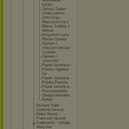
Wiśniews
ki -
Łóżko
Janusz Zajdel -
Limes inferior
John Gray -
Mężczyzn
i są z
Marsa, kobiety z
Wenus
Krzyszto
f czyta
Marian Opania
Ogniem i
mieczem lektura
czytana
Ogniem.i
.mieczem
Paweł Jasienic
a -
Polska Jagielon
ów
Paweł Jasienic
a -
Polska Piastów
Paweł Jasienic
a -
Rzeczpos
polita
Obojga Narodów
Reflex
Richard Stark -
Godzina zemsty
Robin Moore -
Francuski łącznik
Sapkowski - trylogia
Husycka