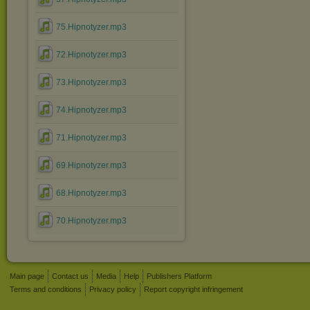
75.Hipnotyzer.mp3
72.Hipnotyzer.mp3
73.Hipnotyzer.mp3
74.Hipnotyzer.mp3
71.Hipnotyzer.mp3
69.Hipnotyzer.mp3
68.Hipnotyzer.mp3
70.Hipnotyzer.mp3
Main page
Contact us
Media
Help
Publishers Platform
Terms and conditions
Privacy policy
Report copyright infringement