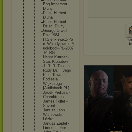
Bóg Imperato
r
Diuny
Frank Herbert -
Diuna
Frank Herbert -
Dzieci Diuny
George Orwell -
Rok 1984
H.Sienki
ewicz-Pa
Odt
n_Wolody
jowski-A
fo
udiobook
-PL-2007
-PTRG
Henry Kuttner -
Stos Kłopotów
J. R. R. Tolkien -
Rudy Dżil i Jego
Pies. Kowal z
Podlesia
Większeg
o
[Audiobo
ok PL]
Jacek Piekara -
Charakte
rnik
James Follet -
Savant
Janusz Leon
Wiśniews
ki -
Łóżko
Janusz Zajdel -
Limes inferior