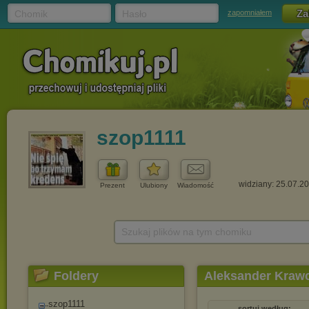
Chomik
Hasło
zapomniałem
szop1111
widziany: 25.07.2
Prezent
Ulubiony
Wiadomość
Szukaj plików na tym chomiku
Foldery
Aleksander Krawc
szop1111
sortuj według: