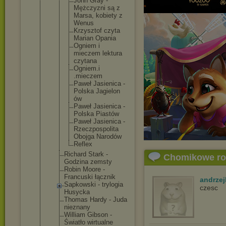
John Gray -
Mężczyzn
i są z
Marsa, kobiety z
Wenus
Krzyszto
f czyta
Marian Opania
Ogniem i
mieczem lektura
czytana
Ogniem.i
.mieczem
Paweł Jasienic
a -
Polska Jagielon
ów
Paweł Jasienic
a -
Polska Piastów
Paweł Jasienic
a -
Rzeczpos
polita
Obojga Narodów
Reflex
Richard Stark -
Chomikowe r
Godzina zemsty
Robin Moore -
Francuski łącznik
andrzej
Sapkowski - trylogia
czesc
Husycka
Thomas Hardy - Juda
nieznany
William Gibson -
Światło wirtualne