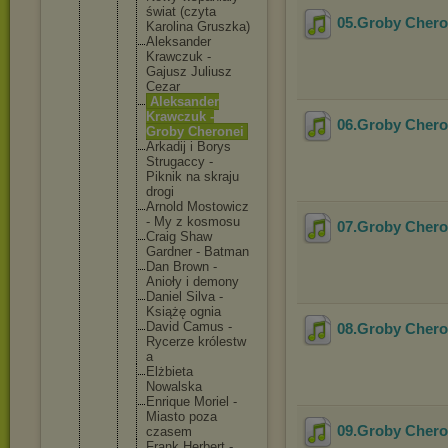
świat (czyta
05.Groby Chero
Karolina Gruszka)
Aleksand
er
Krawczuk -
Gajusz Juliusz
Cezar
Aleksand
er
Krawczuk -
06.Groby Chero
Groby Cheronei
Arkadij i Borys
Strugacc
y -
Piknik na skraju
drogi
Arnold Mostowic
z
- My z kosmosu
07.Groby Chero
Craig Shaw
Gardner - Batman
Dan Brown -
Anioły i demony
Daniel Silva -
Książę ognia
David Camus -
08.Groby Chero
Rycerze królestw
a
Elżbieta
Nowalska
Enrique Moriel -
Miasto poza
09.Groby Chero
czasem
Frank Herbert -