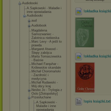
Audiobooki
A.Sapkowski - Maladie i
!okładka książk
inne opowiadania
Audiobooki
aud
Audiobook
Magdalena
Samozwaniec -
Zalotnica niebieska
Marc Levy - A jeśli to
prawda
Margaret Atwood -
Ślepy zabójca
!okładka książk
Marta Tomaszewska
- Baśnie
Michael Farquhar -
Królewskie skandale
Michał Choromański
- Zazdrość i
medycyna
Michał Rudawski -
Mój obcy kraj
Nesbo Jo - Trylogia z
Oslo [Zlotopolsk
y]
Przesłuchan
e
!opis książki
.tx
A.Sapkow
ski -
Maladie i inne
opowiada
nia