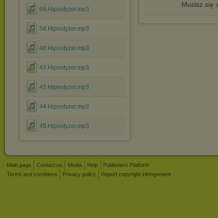
Musisz się
68.Hipnotyzer.mp3
58.Hipnotyzer.mp3
48.Hipnotyzer.mp3
43.Hipnotyzer.mp3
42.Hipnotyzer.mp3
44.Hipnotyzer.mp3
45.Hipnotyzer.mp3
Main page
Contact us
Media
Help
Publishers Platform
Terms and conditions
Privacy policy
Report copyright infringement