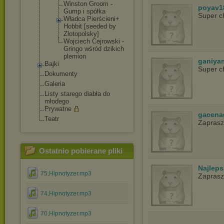
Winston Groom -
poyav1
Gump i spółka
Super c
Władca Pierścieni+
Hobbit [seeded by
Zlotopolsky
]
Wojciech Cejrowski -
Gringo wśród dzikich
plemion
ganiya
Bajki
Super c
Dokumenty
Galeria
Listy starego diabła do
młodego
Prywatne
gacena
Teatr
Zapras
Ostatnio pobierane pliki
Najlep
75.Hipnotyzer.mp3
Zapras
74.Hipnotyzer.mp3
70.Hipnotyzer.mp3