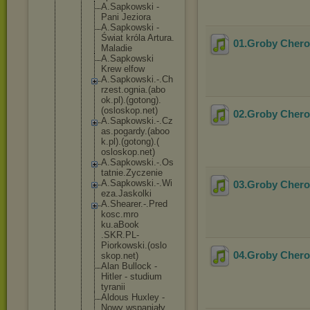
A.Sapkow
ski -
Pani Jeziora
A.Sapkow
ski -
Świat króla Artura.
01.Groby Chero
Maladie
A.Sapkow
ski
Krew elfow
A.Sapkow
ski.-.Ch
rzest.og
nia.(abo
ok.pl).(
gotong).
(oslosko
p.net)
02.Groby Chero
A.Sapkow
ski.-.Cz
as.pogar
dy.(aboo
k.pl).(g
otong).(
osloskop
.net)
A.Sapkow
ski.-.Os
tatnie.Z
yczenie
A.Sapkow
ski.-.Wi
03.Groby Chero
eza.Jask
olki
A.Sheare
r.-.Pred
kosc.mro
ku.aBook
.SKR.PL-
Piorkows
ki.(oslo
04.Groby Chero
skop.net
)
Alan Bullock -
Hitler - studium
tyranii
Aldous Huxley -
Nowy wspaniał
y