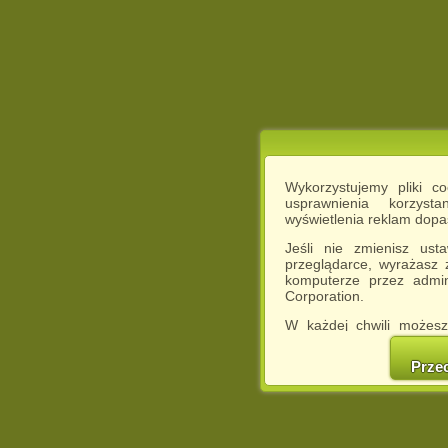
Wykorzystujemy pliki c
usprawnienia korzyst
wyświetlenia reklam dop
Jeśli nie zmienisz ust
przeglądarce, wyrażasz
komputerze przez admin
Corporation.
W każdej chwili możesz
cookies w swojej przeglą
w naszej Pol
Prze
http://chomikuj.pl/Polity
Jednocześnie informuje
może spowodować ogr
Chomikuj.pl.