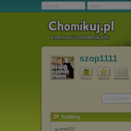
Chomik
Hasło
szop1111
Prezent
Ulubiony
Wiadomość
Szukaj plików
Foldery
szop1111