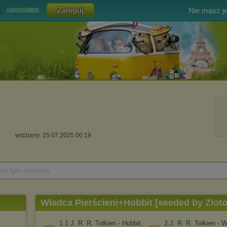
Nie masz j
zapomniałem
widziany: 25.07.2025 00:19
 na tym chomiku
Władca Pierścieni+Hobbit [seeded by Zlot
1.1 J. R. R. Tolkien - Hobbit,
2.J. R. R. Tolkien - 