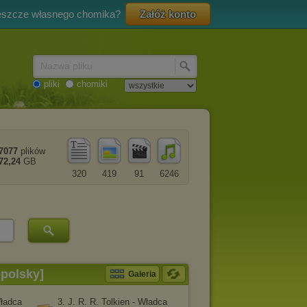
eszcze własnego chomika?
Załóż konto
Nazwa pliku
pliki
chomiki
7077
plików
72,24
GB
320
419
91
6246
opolsky]
Galeria
Władca
3. J. R. R. Tolkien - Władca