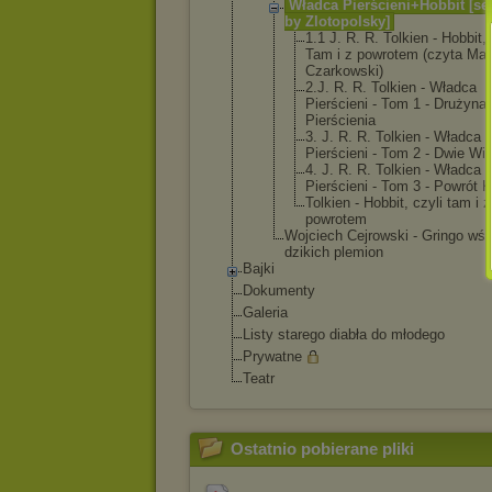
Władca Pierścieni+
Hobbit [s
by Zlotopolsky
]
1.1 J. R. R. Tolkien - Hobbit, 
Tam i z powrotem (czyta Mar
Czarkows
ki)
2.J. R. R. Tolkien - Władca
Pierście
ni - Tom 1 - Drużyna
Pierście
nia
3. J. R. R. Tolkien - Władca
Pierście
ni - Tom 2 - Dwie Wi
4. J. R. R. Tolkien - Władca
Pierście
ni - Tom 3 - Powrót K
Tolkien - Hobbit, czyli tam i z
powrotem
Wojciech Cejrowski - Gringo wśr
dzikich plemion
Bajki
Dokumenty
Galeria
Listy starego diabła do młodego
Prywatne
Teatr
Ostatnio pobierane pliki