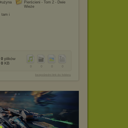
Drużyna
Pierścieni - Tom 2 - Dwie
Wieże
i tam i
0
plików
0
KB
0
0
0
0
bezpośredni link do folderu