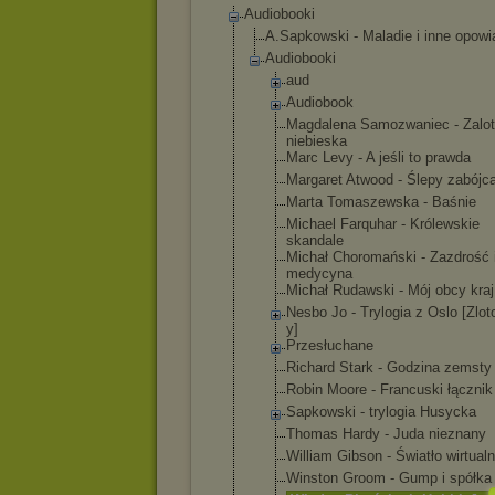
Audiobooki
A.Sapkowski - Maladie i inne opowi
Audiobooki
aud
Audiobook
Magdalena Samozwaniec - Zalot
niebieska
Marc Levy - A jeśli to prawda
Margaret Atwood - Ślepy zabójc
Marta Tomaszewska - Baśnie
Michael Farquhar - Królewskie
skandale
Michał Choromański - Zazdrość 
medycyna
Michał Rudawski - Mój obcy kraj
Nesbo Jo - Trylogia z Oslo [Zlot
y]
Przesłuchan
e
Richard Stark - Godzina zemsty
Robin Moore - Francuski łącznik
Sapkowski - trylogia Husycka
Thomas Hardy - Juda nieznany
William Gibson - Światło wirtual
Winston Groom - Gump i spółka