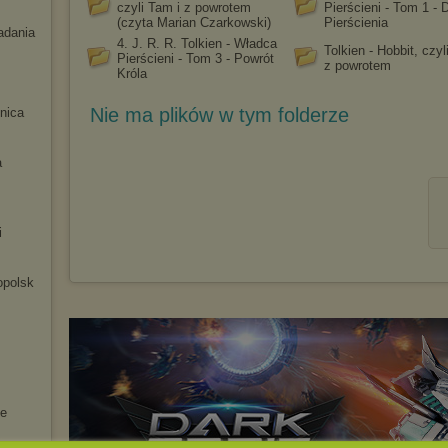
czyli Tam i z powrotem
Pierścieni - Tom 1 - 
(czyta Marian Czarkowski)
Pierścienia
adania
4. J. R. R. Tolkien - Władca
Tolkien - Hobbit, czyl
Pierścieni - Tom 3 - Powrót
z powrotem
Króla
Nie ma plików w tym folderze
nica
a
i
opolsk
ne