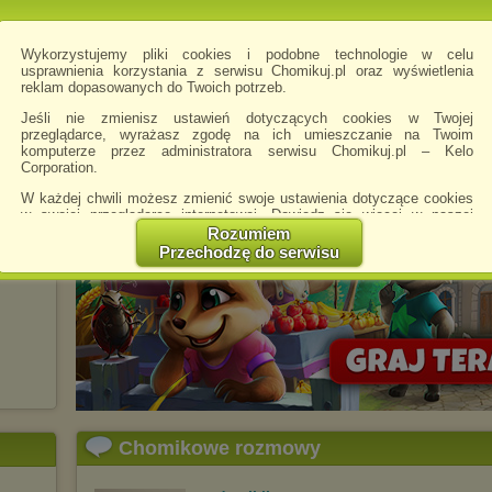
eeded
czyli
ian
Wykorzystujemy pliki cookies i podobne technologie w celu
usprawnienia korzystania z serwisu Chomikuj.pl oraz wyświetlenia
reklam dopasowanych do Twoich potrzeb.
Jeśli nie zmienisz ustawień dotyczących cookies w Twojej
przeglądarce, wyrażasz zgodę na ich umieszczanie na Twoim
komputerze przez administratora serwisu Chomikuj.pl – Kelo
eże
Corporation.
róla
W każdej chwili możesz zmienić swoje ustawienia dotyczące cookies
w swojej przeglądarce internetowej. Dowiedz się więcej w naszej
Polityce Prywatności -
http://chomikuj.pl/PolitykaPrywatnosci.aspx
.
Rozumiem
ód
Przechodzę do serwisu
Jednocześnie informujemy że zmiana ustawień przeglądarki może
spowodować ograniczenie korzystania ze strony Chomikuj.pl.
W przypadku braku twojej zgody na akceptację cookies niestety
prosimy o opuszczenie serwisu chomikuj.pl.
Wykorzystanie plików cookies
przez
Zaufanych Partnerów
(dostosowanie reklam do Twoich potrzeb, analiza skuteczności działań
marketingowych).
Wyrażenie sprzeciwu spowoduje, że wyświetlana Ci reklama nie
będzie dopasowana do Twoich preferencji, a będzie to reklama
Chomikowe rozmowy
wyświetlona przypadkowo.
Istnieje możliwość zmiany ustawień przeglądarki internetowej w