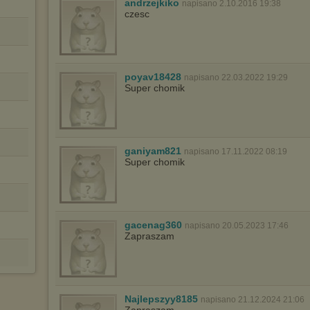
andrzejkiko
napisano 2.10.2016 19:38
sposób uniemożliwiający przechowywanie plików cookies na
czesc
urządzeniu końcowym. Można również usunąć pliki cookies,
dokonując odpowiednich zmian w ustawieniach przeglądarki
internetowej.
Pełną informację na ten temat znajdziesz pod adresem
http://chomikuj.pl/PolitykaPrywatnosci.aspx
.
poyav18428
napisano 22.03.2022 19:29
Super chomik
ganiyam821
napisano 17.11.2022 08:19
Super chomik
gacenag360
napisano 20.05.2023 17:46
Zapraszam
Najlepszyy8185
napisano 21.12.2024 21:06